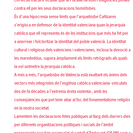
col·lectiu tracta d’ocultar que la Fiscalia ha obert diligències penals
contra ell per les seus declaracions homòfobes.
És d’una hipocresia sense límits que l’arquebisbe Cañizares
s’erigisca en defensor de la identitat valenciana quan la jerarquia
catòlica que ell representa és de les institucions que més ha fet per
a anorrear i folcloritzar la identitat del poble valencià. La identitat
cultural i religiosa dels valencians i valencianes, inclosa la devoció a
les marededéus, supera àmpliament els límits retrògrads als quals
la vol sotmetre la jerarquia catòlica.
A més a més, l’arquebisbe de València està exaltant els ànims dels
sectors més integristes de l’església catòlica valenciana -vinculats
des de fa dècades a l’extrema dreta violenta-, amb les
conseqüències que pot tenir atiar al foc del fonamentalisme religiós
en la nostra societat.
Lamentem les declaracions fetes públiques al llarg dels darrers dies
per diferents organitzacions polítiques i socials de l’àmbit