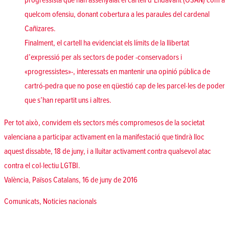
progressista que han assenyalat el cartell d’Endavant (OSAN) com a
quelcom ofensiu, donant cobertura a les paraules del cardenal
Cañizares.
Finalment, el cartell ha evidenciat els límits de la llibertat
d’expressió per als sectors de poder -conservadors i
«progressistes»-, interessats en mantenir una opinió pública de
cartró-pedra que no pose en qüestió cap de les parcel·les de poder
que s’han repartit uns i altres.
Per tot això, convidem els sectors més compromesos de la societat
valenciana a participar activament en la manifestació que tindrà lloc
aquest dissabte, 18 de juny, i a lluitar activament contra qualsevol atac
contra el col·lectiu LGTBI.
València, Països Catalans, 16 de juny de 2016
Posted in
Comunicats
,
Noticies nacionals