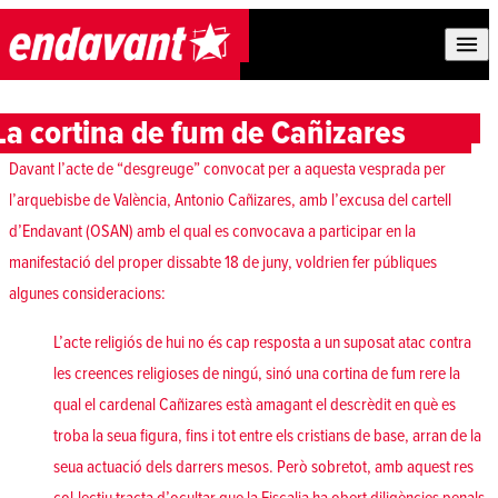
Skip to content
La cortina de fum de Cañizares
Davant l’acte de “desgreuge” convocat per a aquesta vesprada per
l’arquebisbe de València, Antonio Cañizares, amb l’excusa del cartell
d’Endavant (OSAN) amb el qual es convocava a participar en la
manifestació del proper dissabte 18 de juny, voldrien fer públiques
algunes consideracions:
L’acte religiós de hui no és cap resposta a un suposat atac contra
les creences religioses de ningú, sinó una cortina de fum rere la
qual el cardenal Cañizares està amagant el descrèdit en què es
troba la seua figura, fins i tot entre els cristians de base, arran de la
seua actuació dels darrers mesos. Però sobretot, amb aquest res