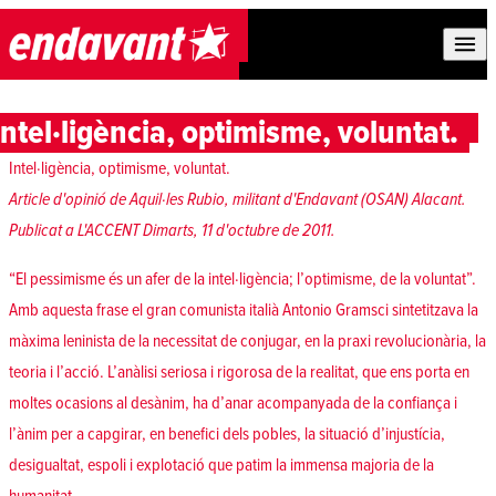
Skip to content
Intel·ligència, optimisme, voluntat.
Intel·ligència, optimisme, voluntat.
Article d'opinió de
Aquil·les Rubio, militant d'Endavant (OSAN) Alacant.
Publicat a L'ACCENT Dimarts, 11 d'octubre de 2011.
“El pessimisme és un afer de la intel·ligència; l’optimisme, de la voluntat”.
Amb aquesta frase el gran comunista italià Antonio Gramsci sintetitzava la
màxima leninista de la necessitat de conjugar, en la praxi revolucionària, la
teoria i l’acció. L’anàlisi seriosa i rigorosa de la realitat, que ens porta en
moltes ocasions al desànim, ha d’anar acompanyada de la confiança i
l’ànim per a capgirar, en benefici dels pobles, la situació d’injustícia,
desigualtat, espoli i explotació que patim la immensa majoria de la