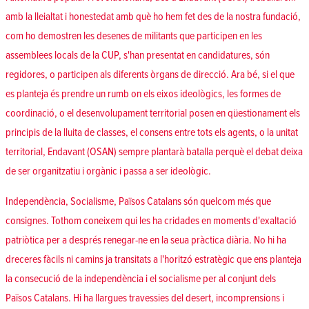
amb la lleialtat i honestedat amb què ho hem fet des de la nostra fundació,
com ho demostren les desenes de militants que participen en les
assemblees locals de la CUP, s'han presentat en candidatures, són
regidores, o participen als diferents òrgans de direcció. Ara bé, si el que
es planteja és prendre un rumb on els eixos ideològics, les formes de
coordinació, o el desenvolupament territorial posen en qüestionament els
principis de la lluita de classes, el consens entre tots els agents, o la unitat
territorial, Endavant (OSAN) sempre plantarà batalla perquè el debat deixa
de ser organitzatiu i orgànic i passa a ser ideològic.
Independència, Socialisme, Països Catalans són quelcom més que
consignes. Tothom coneixem qui les ha cridades en moments d'exaltació
patriòtica per a després renegar-ne en la seua pràctica diària. No hi ha
dreceres fàcils ni camins ja transitats a l'horitzó estratègic que ens planteja
la consecució de la independència i el socialisme per al conjunt dels
Països Catalans. Hi ha llargues travessies del desert, incomprensions i