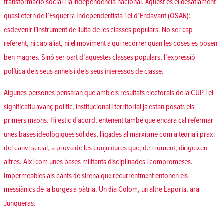
transformació social i la independència nacional. Aquest és el desafiament
quasi etern de l’Esquerra Independentista i el d’Endavant (OSAN):
esdevenir l’instrument de lluita de les classes populars. No ser cap
referent, ni cap aliat, ni el moviment a qui recórrer quan les coses es posen
ben magres. Sinó ser part d’aquestes classes populars, l’expressió
política dels seus anhels i dels seus interessos de classe.
Algunes persones pensaran que amb els resultats electorals de la CUP i el
significatiu avanç polític, institucional i territorial ja estan posats els
primers maons. Hi estic d'acord, entenent també que encara cal refermar
unes bases ideològiques sòlides, lligades al marxisme com a teoria i praxi
del canvi social, a prova de les conjuntures que, de moment, dirigeixen
altres. Així com unes bases militants disciplinades i compromeses.
Impermeables als cants de sirena que recurrentment entonen els
messiànics de la burgesia pàtria. Un dia Colom, un altre Laporta, ara
Junqueras.