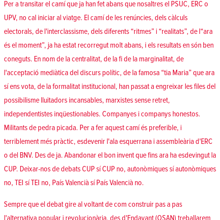
Per a transitar el camí que ja han fet abans que nosaltres el PSUC, ERC o
UPV, no cal iniciar al viatge. El camí de les renúncies, dels càlculs
electorals, de l'interclassisme, dels diferents “ritmes” i “realitats”, de l“ara
és el moment”, ja ha estat recorregut molt abans, i els resultats en són ben
coneguts. En nom de la centralitat, de la fi de la marginalitat, de
l'acceptació mediàtica del discurs polític, de la famosa “tia Maria” que ara
sí ens vota, de la formalitat institucional, han passat a engreixar les files del
possibilisme lluitadors incansables, marxistes sense retret,
independentistes inqüestionables. Companyes i companys honestos.
Militants de pedra picada. Per a fer aquest camí és preferible, i
terriblement més pràctic, esdevenir l'ala esquerrana i assembleària d'ERC
o del BNV. Des de ja. Abandonar el bon invent que fins ara ha esdevingut la
CUP. Deixar-nos de debats CUP sí CUP no, autonòmiques sí autonòmiques
no, TEI sí TEI no, País Valencià sí País Valencià no.
Sempre que el debat gire al voltant de com construir pas a pas
l'alternativa popular i revolucionària, des d'Endavant (OSAN) treballarem