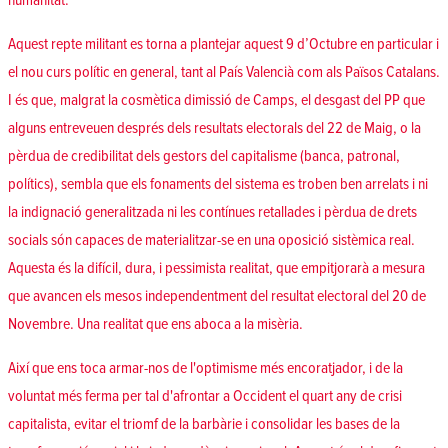
humanitat.
Aquest repte militant es torna a plantejar aquest 9 d’Octubre en particular i
el nou curs polític en general, tant al País Valencià com als Països Catalans.
I és que, malgrat la cosmètica dimissió de Camps, el desgast del PP que
alguns entreveuen després dels resultats electorals del 22 de Maig, o la
pèrdua de credibilitat dels gestors del capitalisme (banca, patronal,
polítics), sembla que els fonaments del sistema es troben ben arrelats i ni
la indignació generalitzada ni les contínues retallades i pèrdua de drets
socials són capaces de materialitzar-se en una oposició sistèmica real.
Aquesta és la difícil, dura, i pessimista realitat, que empitjorarà a mesura
que avancen els mesos independentment del resultat electoral del 20 de
Novembre. Una realitat que ens aboca a la misèria.
Així que ens toca armar-nos de l'optimisme més encoratjador, i de la
voluntat més ferma per tal d'afrontar a Occident el quart any de crisi
capitalista, evitar el triomf de la barbàrie i consolidar les bases de la