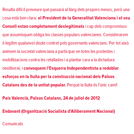
Resulta difícil preveure què passarà al llarg dels propers mesos, però una
cosa està ben clara:
el President de la Generalitat Valenciana i el seu
Consell estan completament deslegitimats
i cap dels compromisos
que assumisquen obliga les classes populars valencianes. Considerarem
il·legítim qualsevol deute contret pels governants valencians. Per tot això
animem la societat valenciana a participar en totes les protestes i
mobilitzacions contra les retallades i a plantar cara a la dictadura
neoliberal, i
convoquem l'Esquerra Independentista a redoblar
esforços en la lluita per la construcció nacional dels Països
Catalans des de la unitat popular.
Perquè la lluita és l'únic camí!
País Valencià, Països Catalans, 24 de juliol de 2012
Endavant (Organització Socialista d'Alliberament Nacional)
Posted in
Comunicats