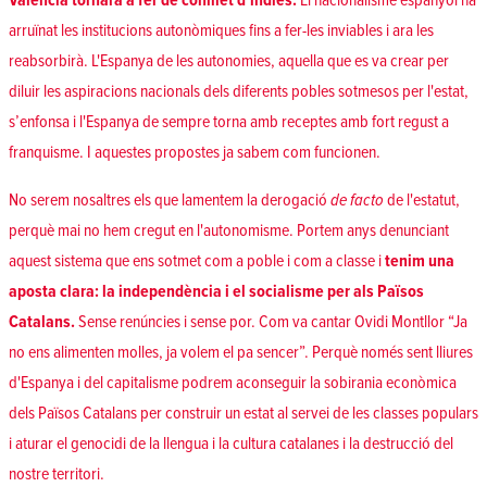
Valencià tornarà a fer de conillet d'índies.
El nacionalisme espanyol ha
arruïnat les institucions autonòmiques fins a fer-les inviables i ara les
reabsorbirà. L'Espanya de les autonomies, aquella que es va crear per
diluir les aspiracions nacionals dels diferents pobles sotmesos per l'estat,
s’enfonsa i l'Espanya de sempre torna amb receptes amb fort regust a
franquisme. I aquestes propostes ja sabem com funcionen.
No serem nosaltres els que lamentem la derogació
de facto
de l'estatut,
perquè mai no hem cregut en l'autonomisme. Portem anys denunciant
aquest sistema que ens sotmet com a poble i com a classe i
tenim una
aposta clara: la independència i el socialisme per als Països
Catalans.
Sense renúncies i sense por. Com va cantar Ovidi Montllor “Ja
no ens alimenten molles, ja volem el pa sencer”. Perquè només sent lliures
d'Espanya i del capitalisme podrem aconseguir la sobirania econòmica
dels Països Catalans per construir un estat al servei de les classes populars
i aturar el genocidi de la llengua i la cultura catalanes i la destrucció del
nostre territori.