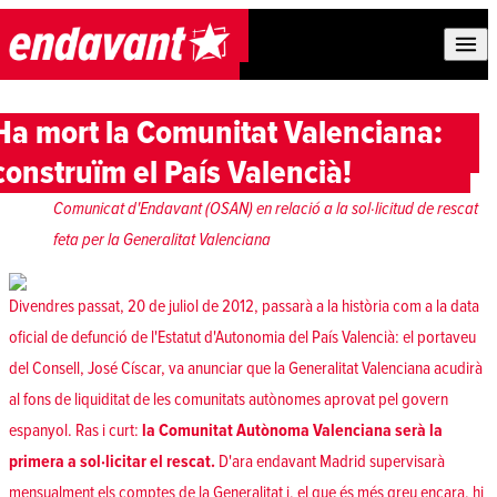
Skip to content
Ha mort la Comunitat Valenciana:
construïm el País Valencià!
Comunicat d'Endavant (OSAN) en relació a la sol·licitud de rescat
feta per la Generalitat Valenciana
Divendres passat, 20 de juliol de 2012, passarà a la història com a la data
oficial de defunció de l'Estatut d'Autonomia del País Valencià: el portaveu
del Consell, José Císcar, va anunciar que la Generalitat Valenciana acudirà
al fons de liquiditat de les comunitats autònomes aprovat pel govern
espanyol. Ras i curt:
la Comunitat Autònoma Valenciana serà la
primera a sol·licitar el rescat.
D'ara endavant Madrid supervisarà
mensualment els comptes de la Generalitat i, el que és més greu encara, hi