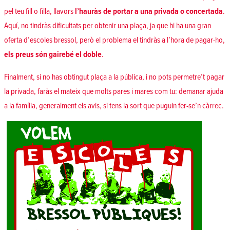
pel teu fill o filla, llavors
l’hauràs de portar a una privada o concertada
.
Aquí, no tindràs dificultats per obtenir una plaça, ja que hi ha una gran
oferta d’escoles bressol, però el problema el tindràs a l’hora de pagar-ho,
els preus són gairebé el doble
.
Finalment, si no has obtingut plaça a la pública, i no pots permetre’t pagar
la privada, faràs el mateix que molts pares i mares com tu: demanar ajuda
a la família, generalment els avis, si tens la sort que puguin fer-se’n càrrec.