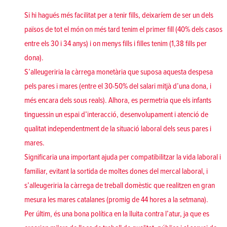
Si hi hagués més facilitat per a tenir fills, deixaríem de ser un dels
països de tot el món on més tard tenim el primer fill (40% dels casos
entre els 30 i 34 anys) i on menys fills i filles tenim (1,38 fills per
dona).
S’alleugeriria la càrrega monetària que suposa aquesta despesa
pels pares i mares (entre el 30-50% del salari mitjà d’una dona, i
més encara dels sous reals). Alhora, es permetria que els infants
tinguessin un espai d’interacció, desenvolupament i atenció de
qualitat independentment de la situació laboral dels seus pares i
mares.
Significaria una important ajuda per compatibilitzar la vida laboral i
familiar, evitant la sortida de moltes dones del mercal laboral, i
s’alleugeriria la càrrega de treball domèstic que realitzen en gran
mesura les mares catalanes (promig de 44 hores a la setmana).
Per últim, és una bona política en la lluita contra l’atur, ja que es