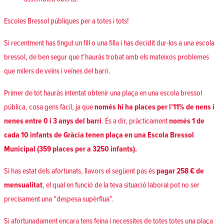
Escoles Bressol públiques per a totes i tots!
Si recentment has tingut un fill o una filla i has decidit dur-los a una escola
bressol, de ben segur que t’hauràs trobat amb els mateixos problemes
que milers de veïns i veïnes del barri.
Primer de tot hauràs intentat obtenir una plaça en una escola bressol
pública, cosa gens fàcil, ja que
només hi ha places per l’11% de nens i
nenes entre 0 i 3 anys del barri
. És a dir, pràcticament
només 1 de
cada 10 infants de Gràcia tenen plaça en una Escola Bressol
Municipal (359 places per a 3250 infants).
Si has estat dels afortunats, llavors el següent pas és
pagar 258 € de
mensualitat
, el qual en funció de la teva situació laboral pot no ser
precisament una “despesa supèrflua”.
Si afortunadament encara tens feina i necessites de totes totes una plaça