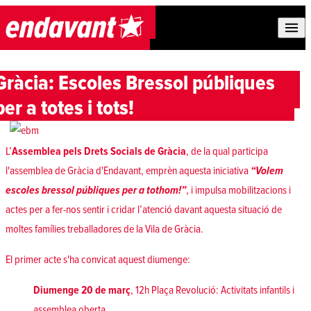
Skip to content
Gràcia: Escoles Bressol públiques
per a totes i tots!
L’
Assemblea pels Drets Socials de Gràcia
, de la qual participa
l'assemblea de Gràcia d'Endavant, emprèn aquesta iniciativa
“
Volem
escoles bressol públiques per a tothom!”
, i impulsa mobilitzacions i
actes per a fer-nos sentir i cridar l’atenció davant aquesta situació de
moltes famílies treballadores de la Vila de Gràcia.
El primer acte s'ha convicat aquest diumenge:
Diumenge 20 de març
, 12h Plaça Revolució: Activitats infantils i
assemblea oberta.