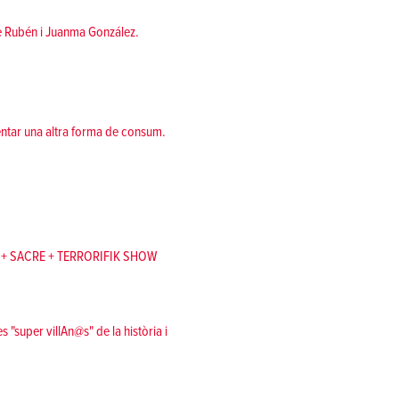
de Rubén i Juanma González.
mentar una altra forma de consum.
 + SACRE + TERRORIFIK SHOW
uper villAn@s" de la història i