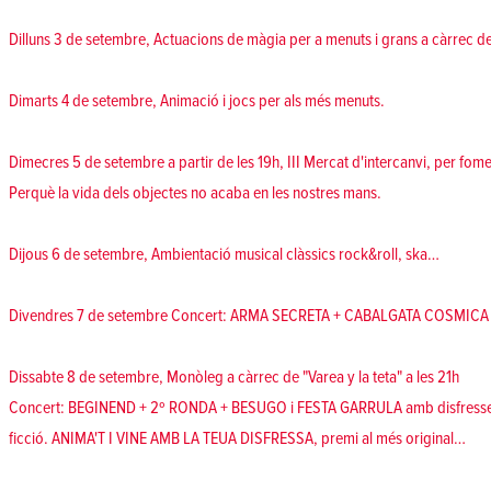
Dilluns 3 de setembre, Actuacions de màgia per a menuts i grans a càrrec 
Dimarts 4 de setembre, Animació i jocs per als més menuts.
Dimecres 5 de setembre a partir de les 19h, III Mercat d'intercanvi, per fo
Perquè la vida dels objectes no acaba en les nostres mans.
Dijous 6 de setembre, Ambientació musical clàssics rock&roll, ska…
Divendres 7 de setembre Concert: ARMA SECRETA + CABALGATA COSMICA
Dissabte 8 de setembre, Monòleg a càrrec de "Varea y la teta" a les 21h
Concert: BEGINEND + 2º RONDA + BESUGO i FESTA GARRULA amb disfresses "s
ficció. ANIMA'T I VINE AMB LA TEUA DISFRESSA, premi al més original…