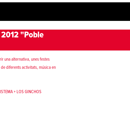
 2012 "Poble
 una alternativa, unes festes
 de diferents activitats, música en
DSISTEMA + LOS GINCHOS