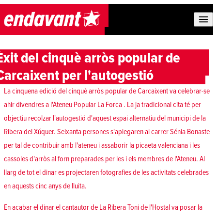
Skip to content
Èxit del cinquè arròs popular de
Carcaixent per l'autogestió
La cinquena edició del cinquè arròs popular de Carcaixent va celebrar-se
ahir divendres a l'
Ateneu Popular La Forca
. La ja tradicional cita té per
objectiu recolzar l'autogestió d'aquest espai alternatiu del municipi de la
Ribera del Xúquer. Seixanta persones s'aplegaren al carrer Sénia Bonaste
per tal de contribuir amb l'ateneu i assaborir la picaeta valenciana i les
cassoles d'arròs al forn preparades per les i els membres de l'Ateneu. Al
llarg de tot el dinar es projectaren fotografies de les activitats celebrades
en aquests cinc anys de lluita.
En acabar el dinar el cantautor de La Ribera Toni de l'Hostal va posar la