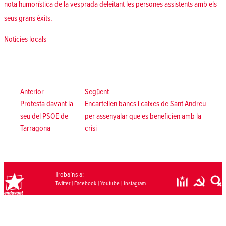
nota humorística de la vesprada deleitant les persones assistents amb els
seus grans èxits.
Posted in
Noticies locals
Navegació
d'entrades
Anterior:
Següent:
Anterior
Següent
Protesta davant la
Encartellen bancs i caixes de Sant Andreu
seu del PSOE de
per assenyalar que es beneficien amb la
Tarragona
crisi
Troba’ns a:
Twitter
|
Facebook
|
Youtube
|
Instagram