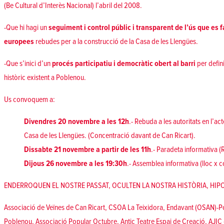
(Be Cultural d’Interès Nacional) l’abril del 2008.
-Que hi hagi un
seguiment i control públic i transparent de l’ús que es 
europees
rebudes per a la construcció de la Casa de les Llengües.
-Que s’inici d’un
procés participatiu i democràtic obert al barri
per defini
històric existent a Poblenou.
Us convoquem a:
Divendres 20 novembre a les 12h
.- Rebuda a les autoritats en l’ac
Casa de les Llengües. (Concentració davant de Can Ricart).
Dissabte 21 novembre a partir de les 11h
.- Paradeta informativa 
Dijous 26 novembre a les 19:30h
.- Assemblea informativa (lloc x c
ENDERROQUEN EL NOSTRE PASSAT, OCULTEN LA NOSTRA HISTÒRIA, HIP
Associació de Veïnes de Can Ricart
,
CSOA La Teixidora
,
Endavant (OSAN)-P
Poblenou
,
Associació Popular Octubre
, Antic Teatre Espai de Creació, AJI