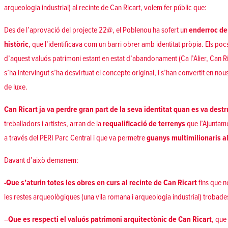
arqueologia industrial) al recinte de Can Ricart, volem fer públic que:
Des de l’aprovació del projecte 22@, el Poblenou ha sofert un
enderroc de
històric
, que l’identificava com un barri obrer amb identitat pròpia. Els pocs
d’aquest valuós patrimoni estant en estat d’abandonament (Ca l’Alier, Can Rica
s’ha intervingut s’ha desvirtuat el concepte original, i s’han convertit en nous 
de luxe.
Can Ricart ja va perdre gran part de la seva identitat quan es va destrui
treballadors i artistes, arran de la
requalificació de terrenys
que l’Ajuntame
a través del PERI Parc Central i que va permetre
guanys multimilionaris a
Davant d’això demanem:
-Que s’aturin totes les obres en curs al recinte de Can Ricart
fins que n
les restes arqueològiques (una vila romana i arqueologia industrial) trobade
–
Que es respecti el valuós patrimoni arquitectònic de Can Ricart
, que