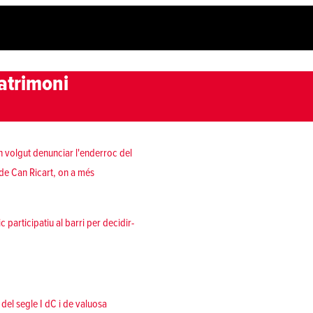
patrimoni
han volgut denunciar l'enderroc del
 de Can Ricart, on a més
 participatiu al barri per decidir-
del segle I dC i de valuosa