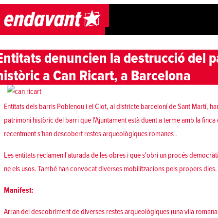
Skip to content
Entitats denuncien la destrucció del 
històric a Can Ricart, a Barcelona
Entitats dels barris Poblenou i el Clot, al districte barceloní de Sant Martí, 
patrimoni històric del barri que l'Ajuntament està duent a terme amb la finca
recentment
s'han descobert restes arqueològiques romanes
.
Les entitats reclamen l'aturada de les obres i que s'obri un procés democràtic
ne els usos. També han convocat diverses mobilitzacions pels propers dies.
Manifest:
Arran del descobriment de diverses restes arqueològiques (una vila romana 