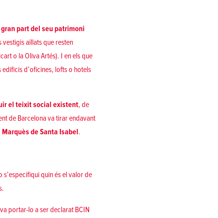
 gran part del seu patrimoni
 vestigis aïllats que resten
rt o la Oliva Artés). I en els que
edificis d’oficines, lofts o hotels
r el teixit social existent
, de
nt de Barcelona va tirar endavant
l Marquès de Santa Isabel
.
o s’especifiqui quin és el valor de
s.
 va portar-lo a ser declarat BCIN