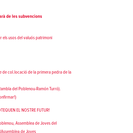
farà de les subvencions
r els usos del valuós patrimoni
te de col.locació de la primera pedra de la
(Rambla del Poblenou-Ramón Turró).
onfirmar!)
OTEQUEN EL NOSTRE FUTUR!
oblenou
,
Assemblea de Joves del
C (Assemblea de Joves