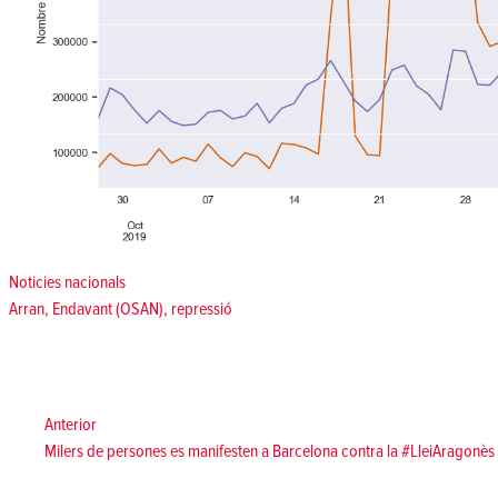
Posted in
Noticies nacionals
Tags:
Arran
,
Endavant (OSAN)
,
repressió
Navegació
d'entrades
Anterior:
Anterior
Milers de persones es manifesten a Barcelona contra la #LleiAragonès