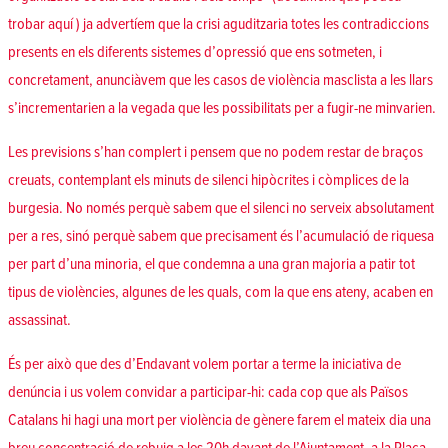
trobar
aquí
) ja advertíem que la crisi aguditzaria totes les contradiccions
presents en els diferents sistemes d’opressió que ens sotmeten, i
concretament, anunciàvem que les casos de violència masclista a les llars
s’incrementarien a la vegada que les possibilitats per a fugir-ne minvarien.
Les previsions s’han complert i pensem que no podem restar de braços
creuats, contemplant els minuts de silenci hipòcrites i còmplices de la
burgesia. No només perquè sabem que el silenci no serveix absolutament
per a res, sinó perquè sabem que precisament és l’acumulació de riquesa
per part d’una minoria, el que condemna a una gran majoria a patir tot
tipus de violències, algunes de les quals, com la que ens ateny, acaben en
assassinat.
És per això que des d’Endavant volem portar a terme la iniciativa de
denúncia i us volem convidar a participar-hi: cada cop que als Països
Catalans hi hagi una mort per violència de gènere farem el mateix dia una