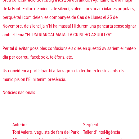
breu concentració de rebuig a les 20h davant de l’Ajuntament, a la Plaça
de la Font. Enlloc de minuts de silenci, volem convocar xiulades populars,
perquè tal i com deien les companyes de Cau de Llunes el 25 de
Novembre, de silenci ja n’hi ha massa! Hi durem una pancarta sense signar
amb el lema “EL PATRIARCAT MATA. LA CRISI HO AGUDITZA”
Per tal d’evitar possibles confusions els dies en qüestió avisaríem el mateix
dia per correu, facebook, telèfons, etc.
Us convidem a participar-hi a Tarragona i a fer-ho extensiu a tots els
municipis on l’EI hi tenim presència.
Posted in
Noticies nacionals
Navegació
d'entrades
Anterior:
Següent:
Anterior
Següent
Toni Valero, vaguista de fam del Park
Taller d’intel·ligència