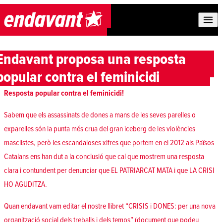
Skip to content
Endavant proposa una resposta
popular contra el feminicidi
Resposta popular contra el feminicidi!
Sabem que els assassinats de dones a mans de les seves parelles o
exparelles són la punta més crua del gran iceberg de les violències
masclistes, però les escandaloses xifres que portem en el 2012 als Països
Catalans ens han dut a la conclusió que cal que mostrem una resposta
clara i contundent per denunciar que EL PATRIARCAT MATA i que LA CRISI
HO AGUDITZA.
Quan endavant vam editar el nostre llibret “CRISIS i DONES: per una nova
organització social dels treballs i dels temps” (document que podeu