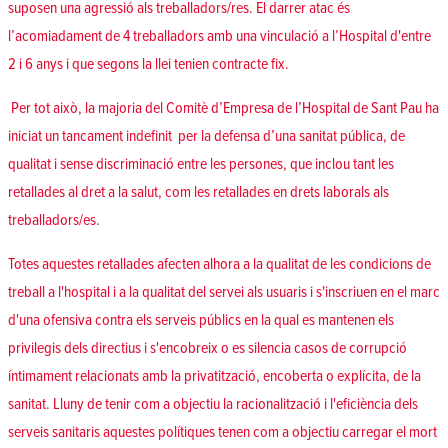
suposen una agressió als treballadors/res. El darrer atac és
l’acomiadament de 4 treballadors amb una vinculació a l’Hospital d'entre
2 i 6 anys i que segons la llei tenien contracte fix.
Per tot això, la majoria del Comitè d’Empresa de l’Hospital de Sant Pau ha
iniciat un tancament indefinit per la defensa d’una sanitat pública, de
qualitat i sense discriminació entre les persones, que inclou tant les
retallades al dret a la salut, com les retallades en drets laborals als
treballadors/es.
Totes aquestes retallades afecten alhora a la qualitat de les condicions de
treball a l'hospital i a la qualitat del servei als usuaris i s'inscriuen en el marc
d'una ofensiva contra els serveis públics en la qual es mantenen els
privilegis dels directius i s'encobreix o es silencia casos de corrupció
íntimament relacionats amb la privatització, encoberta o explícita, de la
sanitat. Lluny de tenir com a objectiu la racionalització i l'eficiència dels
serveis sanitaris aquestes polítiques tenen com a objectiu carregar el mort