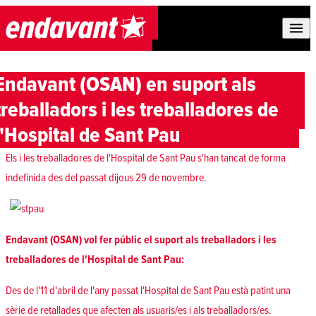
Skip to content
Endavant (OSAN) en suport als
treballadors i les treballadores de
l'Hospital de Sant Pau
Els i les treballadores de l'Hospital de Sant Pau
s'han tancat de forma
indefinida
des del passat dijous 29 de novembre.
Endavant (OSAN) vol fer públic el suport als treballadors i les
treballadores de l'Hospital de Sant Pau:
Des de l'11 d'abril de l'any passat l'Hospital de Sant Pau està patint una
sèrie de retallades que afecten als usuaris/es i als treballadors/es.