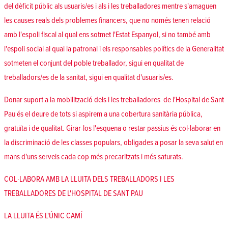
del dèficit públic als usuaris/es i als i les treballadores mentre s'amaguen
les causes reals dels problemes financers, que no només tenen relació
amb l'espoli fiscal al qual ens sotmet l'Estat Espanyol, si no també amb
l'espoli social al qual la patronal i els responsables polítics de la Generalitat
sotmeten el conjunt del poble treballador, sigui en qualitat de
treballadors/es de la sanitat, sigui en qualitat d'usuaris/es.
Donar suport a la mobilització dels i les treballadores de l'Hospital de Sant
Pau és el deure de tots si aspirem a una cobertura sanitària pública,
gratuïta i de qualitat. Girar-los l'esquena o restar passius és col·laborar en
la discriminació de les classes populars, obligades a posar la seva salut en
mans d'uns serveis cada cop més precaritzats i més saturats.
COL·LABORA AMB LA LLUITA DELS TREBALLADORS I LES
TREBALLADORES DE L'HOSPITAL DE SANT PAU
LA LLUITA ÉS L'ÚNIC CAMÍ