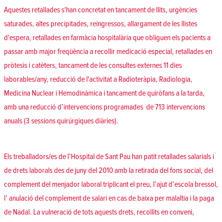
Aquestes retallades s'han concretat en tancament de llits, urgències
saturades, altes precipitades, reingressos, allargament de les llistes
d'espera, retallades en farmàcia hospitalària que obliguen els pacients a
passar amb major freqüència a recollir medicació especial, retallades en
pròtesis i catèters, tancament de les consultes externes 11 dies
laborables/any, reducció de l'activitat a Radioteràpia, Radiologia,
Medicina Nuclear i Hemodinàmica i tancament de quiròfans a la tarda,
amb una reducció d’intervencions programades de 713 intervencions
anuals (3 sessions quirúrgiques diàries).
Els treballadors/es de l’Hospital de Sant Pau han patit retallades salarials i
de drets laborals des de juny del 2010 amb la retirada del fons social, del
complement del menjador laboral triplicant el preu, l’ajut d’escola bressol,
l’ anulació del complement de salari en cas de baixa per malaltia i la paga
de Nadal. La vulneració de tots aquests drets, recollits en conveni,