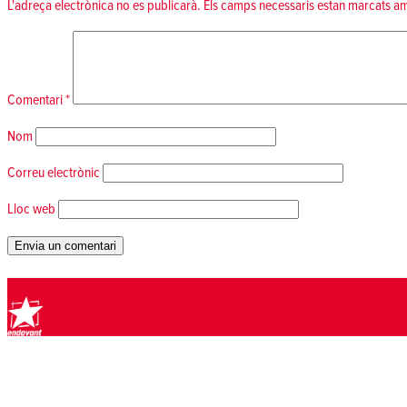
L'adreça electrònica no es publicarà.
Els camps necessaris estan marcats 
Comentari
*
Nom
Correu electrònic
Lloc web