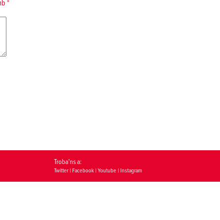
amb
*
Troba’ns a:
Twitter
|
Facebook
|
Youtube
|
Instagram