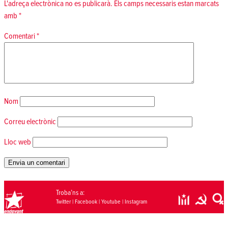
L'adreça electrònica no es publicarà.
Els camps necessaris estan marcats
amb
*
Comentari
*
Nom
Correu electrònic
Lloc web
Troba’ns a:
Twitter
|
Facebook
|
Youtube
|
Instagram