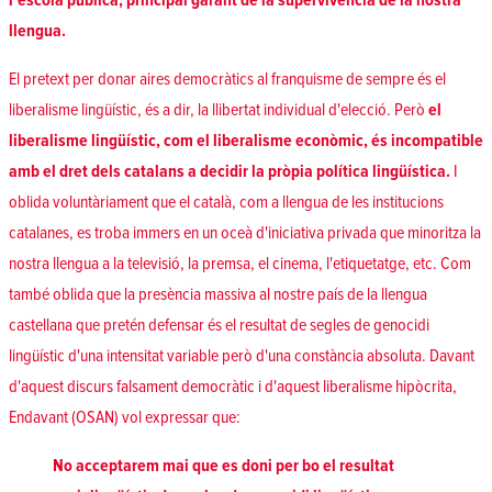
l'escola pública, principal garant de la supervivència de la nostra
llengua.
El pretext per donar aires democràtics al franquisme de sempre és el
liberalisme lingüístic, és a dir, la llibertat individual d'elecció. Però
el
liberalisme lingüístic, com el liberalisme econòmic, és incompatible
amb el dret dels catalans a decidir la pròpia política lingüística.
I
oblida voluntàriament que el català, com a llengua de les institucions
catalanes, es troba immers en un oceà d'iniciativa privada que minoritza la
nostra llengua a la televisió, la premsa, el cinema, l'etiquetatge, etc. Com
també oblida que la presència massiva al nostre país de la llengua
castellana que pretén defensar és el resultat de segles de genocidi
lingüístic d'una intensitat variable però d'una constància absoluta. Davant
d'aquest discurs falsament democràtic i d'aquest liberalisme hipòcrita,
Endavant (OSAN) vol expressar que:
No acceptarem mai que es doni per bo el resultat