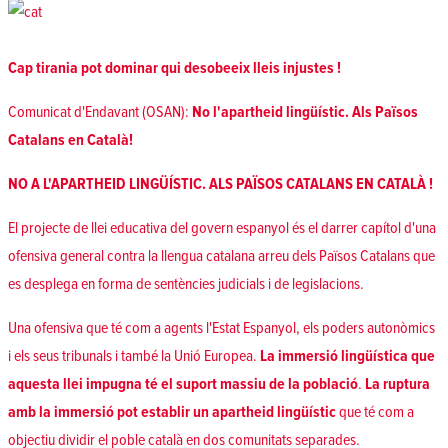
Cap tirania pot dominar qui desobeeix lleis injustes !
Comunicat d'Endavant (OSAN):
No l'apartheid lingüístic. Als Països
Catalans en Català!
NO A L'APARTHEID LINGÜÍSTIC. ALS PAÏSOS CATALANS EN CATALÀ !
El projecte de llei educativa del govern espanyol és el darrer capítol d'una
ofensiva general contra la llengua catalana arreu dels Països Catalans que
es desplega en forma de sentències judicials i de legislacions.
Una ofensiva que té com a agents l'Estat Espanyol, els poders autonòmics
i els seus tribunals i també la Unió Europea.
La immersió lingüística que
aquesta llei impugna té el suport massiu de la població
.
La ruptura
amb la immersió pot establir un apartheid lingüístic
que té com a
objectiu dividir el poble català en dos comunitats separades.