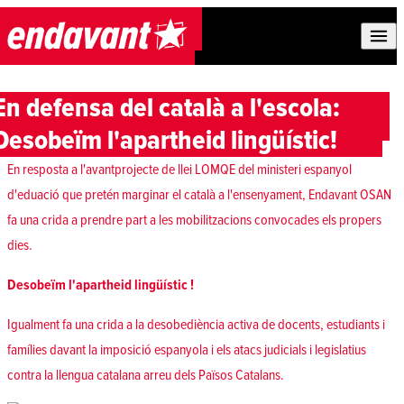
Skip to content
En defensa del català a l'escola:
Desobeïm l'apartheid lingüístic!
En resposta a l'avantprojecte de llei LOMQE del ministeri espanyol
d'eduació que pretén marginar el català a l'ensenyament, Endavant OSAN
fa una crida a prendre part a les mobilitzacions convocades els propers
dies.
Desobeïm l'apartheid lingüístic !
Igualment fa una crida a la desobediència activa de docents, estudiants i
famílies davant la imposició espanyola i els atacs judicials i legislatius
contra la llengua catalana arreu dels Països Catalans.