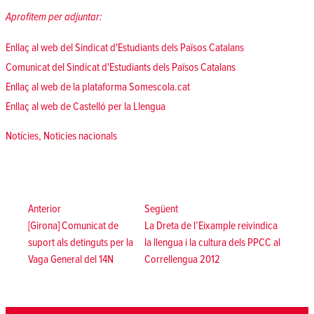
Aprofitem per adjuntar:
Enllaç al web del Sindicat d'Estudiants dels Països Catalans
Comunicat del Sindicat d'Estudiants dels Països Catalans
Enllaç al web de la plataforma Somescola.cat
Enllaç al web de Castelló per la Llengua
Posted in
Notícies
,
Noticies nacionals
Navegació
d'entrades
Anterior:
Següent:
Anterior
Següent
[Girona] Comunicat de
La Dreta de l’Eixample reivindica
suport als detinguts per la
la llengua i la cultura dels PPCC al
Vaga General del 14N
Correllengua 2012