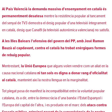
Al País Valencià la demanda massiva d'ensenyament en català és
permanentment desatesa
mentre la resistència popular al tancament
del senyal de TV3 demostra el desig popular d'una televisió íntegrament
en català, desig que Canal9 (la televisió autonòmica valenciana) no satisfà.
A les Illes Balears l'ofensiva del govern del PP, amb José Ramon
Bauzà al capdavant, contra el català ha trobat enèrgiques formes
de rebuig popular.
Mentrestant,
la Unió Europea
que alguns volen vendre com un aliat en la
causa nacional catalana
ni tan sols es digna a donar rang d'oficialitat
al català
, mantenint així la nostra llengua en la marginalitat.
Tot plegat posa de manifest la incompatibilitat entre la voluntat popular
catalana, és a dir, entre la democràcia d’una banda i l'Estat Espanyol i
l'Europa del capital de l’altra, i es produeix en el marc dels
atacs contra