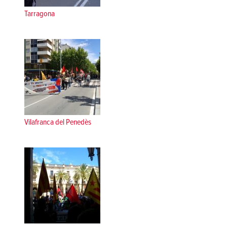
Tarragona
Vilafranca del Penedès