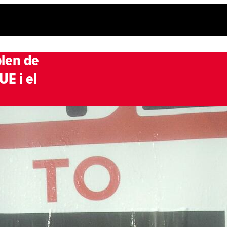
plen de
UE i el