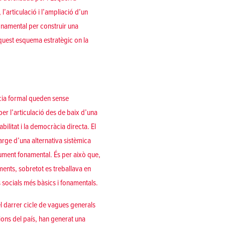
l’articulació i l’ampliació d’un
fonamental per construir una
 aquest esquema estratègic on la
àcia formal queden sense
er l’articulació des de baix d’una
ilitat i la democràcia directa. El
rge d’una alternativa sistèmica
rument fonamental. És per això que,
ents, sobretot es treballava en
ts socials més bàsics i fonamentals.
 darrer cicle de vagues generals
cions del país, han generat una