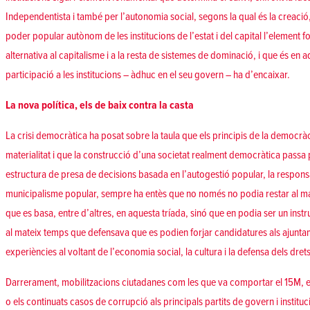
Independentista i també per l’autonomia social, segons la qual és la creació, 
poder popular autònom de les institucions de l’estat i del capital l’element 
alternativa al capitalisme i a la resta de sistemes de dominació, i que és en
participació a les institucions – àdhuc en el seu govern – ha d’encaixar.
La nova política, els de baix contra la casta
La crisi democràtica ha posat sobre la taula que els principis de la democr
materialitat i que la construcció d’una societat realment democràtica passa p
estructura de presa de decisions basada en l’autogestió popular, la responsab
municipalisme popular, sempre ha entès que no només no podia restar al ma
que es basa, entre d’altres, en aquesta tríada, sinó que en podia ser un inst
al mateix temps que defensava que es podien forjar candidatures als ajuntam
experiències al voltant de l’economia social, la cultura i la defensa dels dre
Darrerament, mobilitzacions ciutadanes com les que va comportar el 15M, el
o els continuats casos de corrupció als principals partits de govern i institu