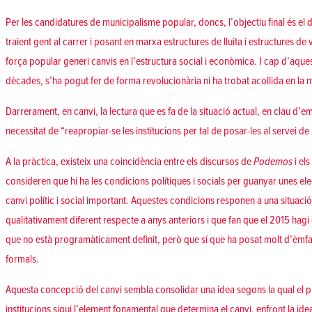
Per les candidatures de municipalisme popular, doncs, l’objectiu final és e
traient gent al carrer i posant en marxa estructures de lluita i estructures de
força popular generi canvis en l’estructura social i econòmica. I cap d’aque
dècades, s’ha pogut fer de forma revolucionària ni ha trobat acollida en la 
Darrerament, en canvi, la lectura que es fa de la situació actual, en clau d’e
necessitat de “reapropiar-se les institucions per tal de posar-les al servei de
A la pràctica, existeix una coincidència entre els discursos de
Podemos
i el
consideren que hi ha les condicions polítiques i socials per guanyar unes el
canvi polític i social important. Aquestes condicions responen a una situaci
qualitativament diferent respecte a anys anteriors i que fan que el 2015 hagi 
que no està programàticament definit, però que sí que ha posat molt d’èmfas
formals.
Aquesta concepció del canvi sembla consolidar una idea segons la qual el p
institucions sigui l’element fonamental que determina el canvi, enfront la id