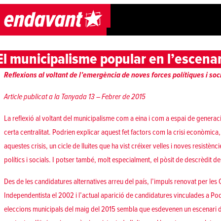
Skip to content
El municipalisme popular en l’escena
Reflexions al voltant de l’emergència de noves forces polítiques i soc
Article publicat a la Tanyada 13 – Febrer de 2015
La reflexió al voltant del municipalisme com a eina i com a espai de generac
certa centralitat. Podrien explicar aquest fet factors com la crisi econòmica, soc
aquestes crisis, un cicle de lluites que ha vist créixer velles i noves resistènc
polítics i socials. I potser també, molt especialment, el pòsit de descrèdit d
Des de les candidatures alternatives arreu del país, l’impuls renovat per le
Independentista el 2002 i l’actual aparició de candidatures vinculades a P
eleccions municipals del maig del 2015 sembla que esdevenen un escenari 