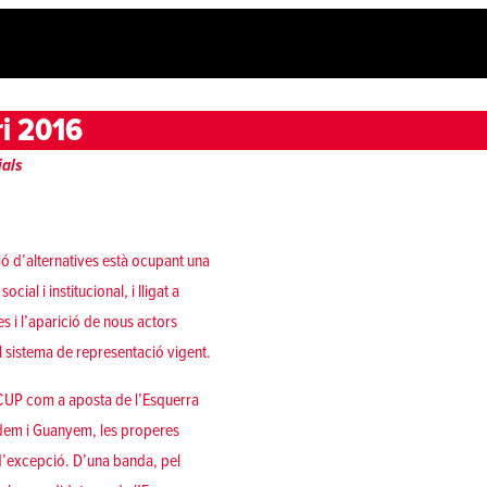
ri 2016
ials
ió d’alternatives està ocupant una
ial i institucional, i lligat a
ies i l’aparició de nous actors
el sistema de representació vigent.
s CUP com a aposta de l’Esquerra
odem i Guanyem, les properes
d’excepció. D’una banda, pel