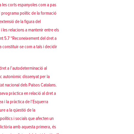
t a les corts espanyoles com a pas
El programa polític de la formació
extensió de la figura del
 les relacions a mantenir entre els
punt 5.7 “Reconeixement del dret a
constituir-se com a tals i decidir
dret a l’autodeterminació al
c autonòmic dissenyat per la
tat nacional dels Països Catalans.
eva pràctica en relació al dret a
a i la pràctica de l’Esquerra
re a la qüestió de la
polítics i socials que afecten un
dictòria amb aquesta primera, és