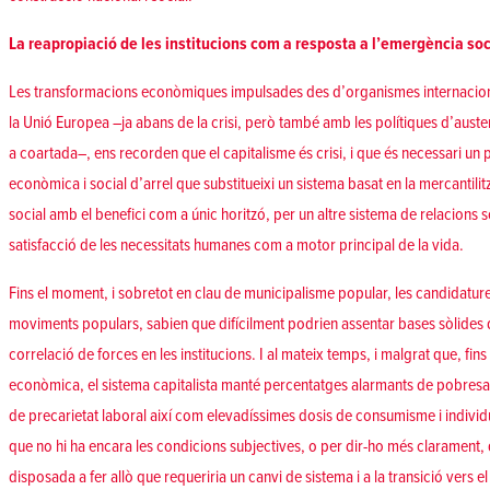
La reapropiació de les institucions com a resposta a l’emergència soc
Les transformacions econòmiques impulsades des d’organismes internacion
la Unió Europea –ja abans de la crisi, però també amb les polítiques d’auster
a coartada–, ens recorden que el capitalisme és crisi, i que és necessari u
econòmica i social d’arrel que substitueixi un sistema basat en la mercantili
social amb el benefici com a únic horitzó, per un altre sistema de relacions 
satisfacció de les necessitats humanes com a motor principal de la vida.
Fins el moment, i sobretot en clau de municipalisme popular, les candidature
moviments populars, sabien que difícilment podrien assentar bases sòlides 
correlació de forces en les institucions. I al mateix temps, i malgrat que, fi
econòmica, el sistema capitalista manté percentatges alarmants de pobresa e
de precarietat laboral així com elevadíssimes dosis de consumisme i individ
que no hi ha encara les condicions subjectives, o per dir-ho més clarament, 
disposada a fer allò que requeriria un canvi de sistema i a la transició vers el