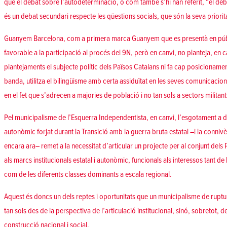
que el debat sobre l’autodeterminació, o com també s’hi han referit, “el debat
és un debat secundari respecte les qüestions socials, que són la seva priorit
Guanyem Barcelona, com a primera marca Guanyem que es presentà en públi
favorable a la participació al procés del 9N, però en canvi, no planteja, en
plantejaments el subjecte polític dels Països Catalans ni fa cap posicioname
banda, utilitza el bilingüisme amb certa assiduïtat en les seves comunicacions
en el fet que s’adrecen a majories de població i no tan sols a sectors militant
Pel municipalisme de l’Esquerra Independentista, en canvi, l’esgotament a d
autonòmic forjat durant la Transició amb la guerra bruta estatal –i la connivèn
encara ara– remet a la necessitat d’articular un projecte per al conjunt dels
als marcs institucionals estatal i autonòmic, funcionals als interessos tant d
com de les diferents classes dominants a escala regional.
Aquest és doncs un dels reptes i oportunitats que un municipalisme de ruptur
tan sols des de la perspectiva de l’articulació institucional, sinó, sobretot, d
construcció nacional i social.