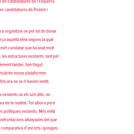
r les candidatures de l’Esquerra
 les candidatures de Podem i
 a organitzar-se per tal de donar
orça aquella idea segons la qual
permet constatar que ha anat molt
 les estructures existents, tant pel
lement també, han tingut
ecessàries noves plataformes
ins ara no se n’havien sentit.
existents no els són útils, no
a de la realitat. Tot alhora però
s polítiques existents. Més enllà
 confrontacions allunyades del que
a comparativa d’encerts i greuges,