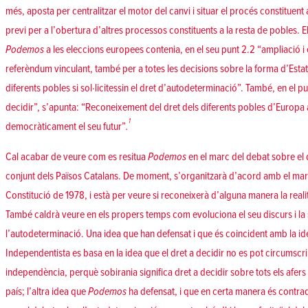
més, aposta per centralitzar el motor del canvi i situar el procés constituen
previ per a l’obertura d’altres processos constituents a la resta de pobles. 
Podemos
a les eleccions europees contenia, en el seu punt 2.2 “ampliació i 
referèndum vinculant, també per a totes les decisions sobre la forma d’Estat i
diferents pobles si sol·licitessin el dret d’autodeterminació”. També, en el 
decidir”, s’apunta: “Reconeixement del dret dels diferents pobles d’Europa a 
1
democràticament el seu futur”
.
Cal acabar de veure com es resitua
Podemos
en el marc del debat sobre el 
conjunt dels Països Catalans. De moment, s’organitzarà d’acord amb el mar
Constitució de 1978, i està per veure si reconeixerà d’alguna manera la reali
També caldrà veure en els propers temps com evoluciona el seu discurs i la s
l’autodeterminació. Una idea que han defensat i que és coincident amb la ide
Independentista es basa en la idea que el dret a decidir no es pot circumscriu
independència, perquè sobirania significa dret a decidir sobre tots els afers 
país; l’altra idea que
Podemos
ha defensat, i que en certa manera és contra