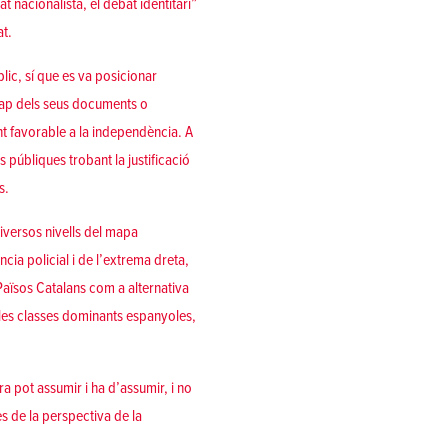
 nacionalista, el debat identitari”
at.
c, sí que es va posicionar
 cap dels seus documents o
nt favorable a la independència. A
 públiques trobant la justificació
s.
iversos nivells del mapa
cia policial i de l’extrema dreta,
 Països Catalans com a alternativa
e les classes dominants espanyoles,
a pot assumir i ha d’assumir, i no
es de la perspectiva de la