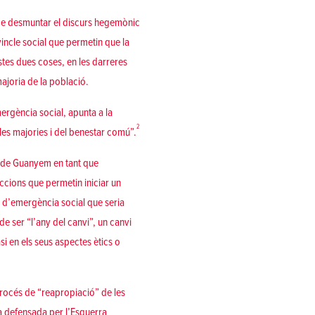
l de desmuntar el discurs hegemònic
 vincle social que permetin que la
stes dues coses, en les darreres
majoria de la població.
mergència social, apunta a la
2
 les majories i del benestar comú”.
s de Guanyem en tant que
eccions que permetin iniciar un
ó d’emergència social que seria
de ser “l’any del canvi”, un canvi
i en els seus aspectes ètics o
rocés de “reapropiació” de les
ea defensada per l’Esquerra