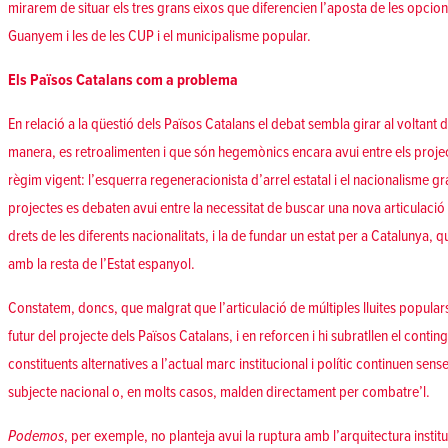
mirarem de situar els tres grans eixos que diferencien l’aposta de les opci
Guanyem i les de les CUP i el municipalisme popular.
Els Països Catalans com a problema
En relació a la qüestió dels Països Catalans el debat sembla girar al voltant 
manera, es retroalimenten i que són hegemònics encara avui entre els projec
règim vigent: l’esquerra regeneracionista d’arrel estatal i el nacionalisme g
projectes es debaten avui entre la necessitat de buscar una nova articulació 
drets de les diferents nacionalitats, i la de fundar un estat per a Catalunya, 
amb la resta de l’Estat espanyol.
Constatem, doncs, que malgrat que l’articulació de múltiples lluites populars 
futur del projecte dels Països Catalans, i en reforcen i hi subratllen el contin
constituents alternatives a l’actual marc institucional i polític continuen sen
subjecte nacional o, en molts casos, malden directament per combatre’l.
Podemos
, per exemple, no planteja avui la ruptura amb l’arquitectura institu