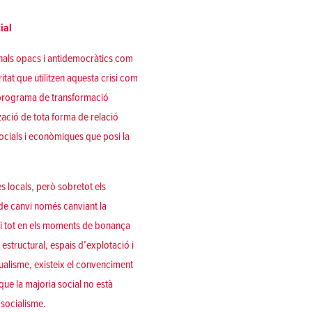
ial
als opacs i antidemocràtics com
itat que utilitzen aquesta crisi com
n programa de transformació
tzació de tota forma de relació
socials i econòmiques que posi la
s locals, però sobretot els
de canvi només canviant la
ns i tot en els moments de bonança
structural, espais d’explotació i
ualisme, existeix el convenciment
que la majoria social no està
 socialisme.