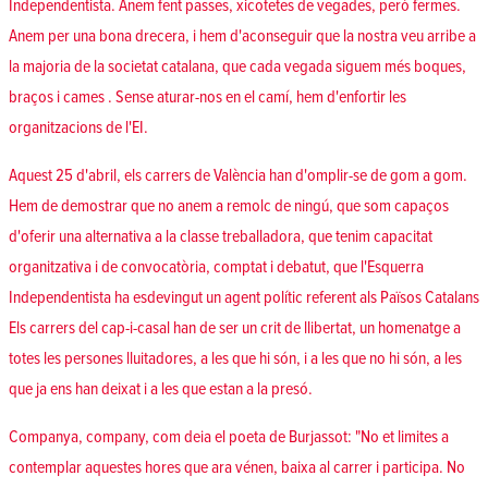
Independentista. Anem fent passes, xicotetes de vegades, però fermes.
Anem per una bona drecera, i hem d'aconseguir que la nostra veu arribe a
la majoria de la societat catalana, que cada vegada siguem més boques,
braços i cames . Sense aturar-nos en el camí, hem d'enfortir les
organitzacions de l'EI.
Aquest 25 d'abril, els carrers de València han d'omplir-se de gom a gom.
Hem de demostrar que no anem a remolc de ningú, que som capaços
d'oferir una alternativa a la classe treballadora, que tenim capacitat
organitzativa i de convocatòria, comptat i debatut, que l'Esquerra
Independentista ha esdevingut un agent polític referent als Països Catalans
Els carrers del cap-i-casal han de ser un crit de llibertat, un homenatge a
totes les persones lluitadores, a les que hi són, i a les que no hi són, a les
que ja ens han deixat i a les que estan a la presó.
Companya, company, com deia el poeta de Burjassot: "No et limites a
contemplar aquestes hores que ara vénen, baixa al carrer i participa. No