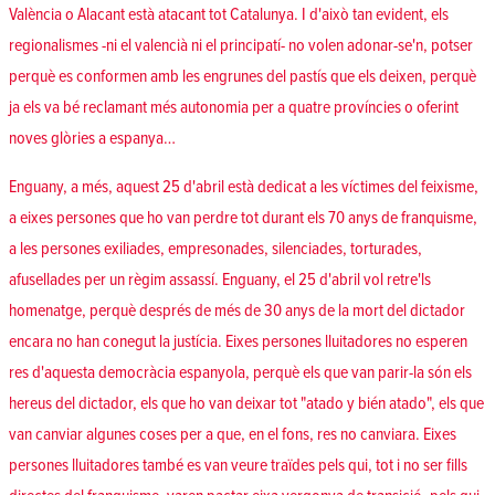
València o Alacant està atacant tot Catalunya. I d'això tan evident, els
regionalismes -ni el valencià ni el principatí- no volen adonar-se'n, potser
perquè es conformen amb les engrunes del pastís que els deixen, perquè
ja els va bé reclamant més autonomia per a quatre províncies o oferint
noves glòries a espanya…
Enguany, a més, aquest 25 d'abril està dedicat a les víctimes del feixisme,
a eixes persones que ho van perdre tot durant els 70 anys de franquisme,
a les persones exiliades, empresonades, silenciades, torturades,
afusellades per un règim assassí. Enguany, el 25 d'abril vol retre'ls
homenatge, perquè després de més de 30 anys de la mort del dictador
encara no han conegut la justícia. Eixes persones lluitadores no esperen
res d'aquesta democràcia espanyola, perquè els que van parir-la són els
hereus del dictador, els que ho van deixar tot "atado y bién atado", els que
van canviar algunes coses per a que, en el fons, res no canviara. Eixes
persones lluitadores també es van veure traïdes pels qui, tot i no ser fills