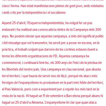
clara i ferma. Han estat manifestacions plenes de gent jove, amb estelades
i amb crits per la independència i el socialisme.
Aquest 25 d'abril, l'Esquerra Independentista, ha volgut fer un pas
endavant i ha realitzat una convocatòria dintre de la Campanya dels 300
anys. No podem obviar que aquesta campanya, a més del significat polític
i del missatge que vol transmetre, ha servit per a posar en escena, en la
pràctica, el treball conjunt que darrere de les cortines estaven duent a
terme les diferents organitzacions de l'EI. Aquesta campanya ha
commemorat, i continuarà fent-ho, els 300 anys de l'inici de la pèrdua de
les llibertats del nostre país. Una campanya en clau nacional, que abasta
tot el territori, i que hauria de servir-nos de lliçó, perquè els atacs més
ferotges de l'espanyolisme es produeixen en la part més feble del territori,
el País Valencià, però com a experiment per a repetir-los més tard en la
resta de la nació. Hi hagué un 11 de setembre a Barcelona perquè abans hi
hagué un 25 d'abril a Almansa. L'espanyolisme té clar que quan ataca