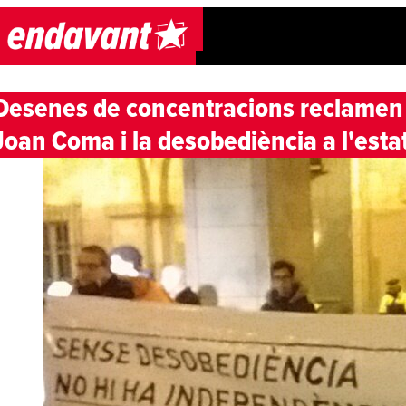
Skip to content
Desenes de concentracions reclamen la
Joan Coma i la desobediència a l'estat