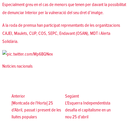
Especialment greu en el cas de menors que tenen per davant la possibilitat
de denunciar Interior per la vulneració del seu dret d’imatge.
A la roda de premsa han participat representants de les organitzacions
CAJEI, Maulets, CUP, COS, SEPC, Endavant (OSAN), MDT i Alerta
Solidària.
Posted in
Noticies nacionals
Navegació
d'entrades
Anterior:
Següent:
Anterior
Següent
[Montcada de l'Horta] 25
L'Esquerra Independentista
d'Abril, passat i present de les
desafia el capitalisme en un
lluites populars
nou 25 d'abril