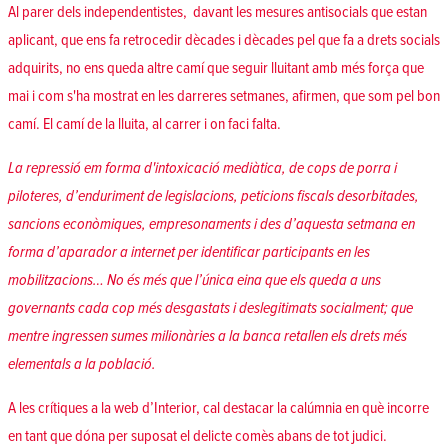
Al parer dels independentistes, davant les mesures antisocials que estan
aplicant, que ens fa retrocedir dècades i dècades pel que fa a drets socials
adquirits, no ens queda altre camí que seguir lluitant amb més força que
mai i com s'ha mostrat en les darreres setmanes, afirmen, que som pel bon
camí. El camí de la lluita, al carrer i on faci falta.
La repressió em forma d'intoxicació mediàtica, de cops de porra i
piloteres, d’enduriment de legislacions, peticions fiscals desorbitades,
sancions econòmiques, empresonaments i des d’aquesta setmana en
forma d’aparador a internet per identificar participants en les
mobilitzacions… No és més que l’única eina que els queda a uns
governants cada cop més desgastats i deslegitimats socialment; que
mentre ingressen sumes milionàries a la banca retallen els drets més
elementals a la població.
A les crítiques a la web d’Interior, cal destacar la calúmnia en què incorre
en tant que dóna per suposat el delicte comès abans de tot judici.