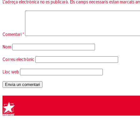
L'adreça electrònica no es publicarà.
Els camps necessaris estan marcats 
Comentari
*
Nom
Correu electrònic
Lloc web