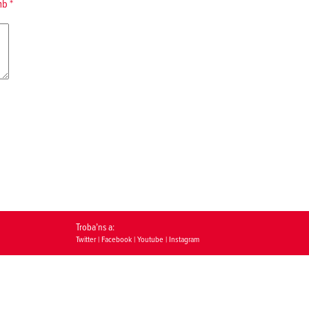
amb
*
Troba’ns a:
Twitter
|
Facebook
|
Youtube
|
Instagram