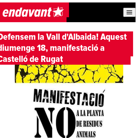
Skip to content
Defensem la Vall d'Albaida! Aquest
diumenge 18, manifestació a
Castelló de Rugat