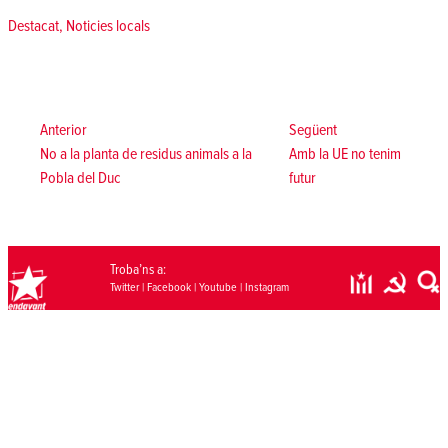
Posted in
Destacat
,
Noticies locals
Navegació
d'entrades
Anterior:
Següent:
Anterior
Següent
No a la planta de residus animals a la
Amb la UE no tenim
Pobla del Duc
futur
Troba’ns a:
Twitter
|
Facebook
|
Youtube
|
Instagram