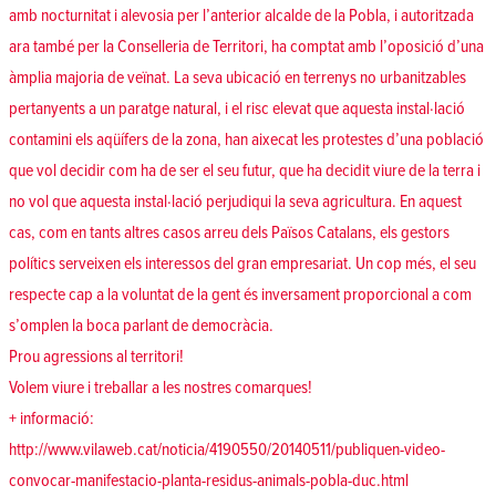
amb nocturnitat i alevosia per l’anterior alcalde de la Pobla, i autoritzada
ara també per la Conselleria de Territori, ha comptat amb l’oposició d’una
àmplia majoria de veïnat. La seva ubicació en terrenys no urbanitzables
pertanyents a un paratge natural, i el risc elevat que aquesta instal·lació
contamini els aqüífers de la zona, han aixecat les protestes d’una població
que vol decidir com ha de ser el seu futur, que ha decidit viure de la terra i
no vol que aquesta instal·lació perjudiqui la seva agricultura. En aquest
cas, com en tants altres casos arreu dels Països Catalans, els gestors
polítics serveixen els interessos del gran empresariat. Un cop més, el seu
respecte cap a la voluntat de la gent és inversament proporcional a com
s’omplen la boca parlant de democràcia.
Prou agressions al territori!
Volem viure i treballar a les nostres comarques!
+ informació:
http://www.vilaweb.cat/noticia/4190550/20140511/publiquen-video-
convocar-manifestacio-planta-residus-animals-pobla-duc.html