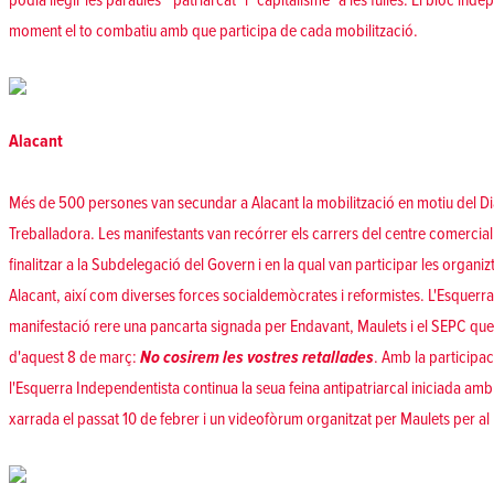
podia llegir les paraules "patriarcat" i "capitalisme" a les fulles. El bloc ind
moment el to combatiu amb que participa de cada mobilització.
Alacant
Més de 500 persones van secundar a Alacant la mobilització en motiu del Di
Treballadora. Les manifestants van recórrer els carrers del centre comercial
finalitzar a la Subdelegació del Govern i en la qual van participar les organi
Alacant, així com diverses forces socialdemòcrates i reformistes. L'Esquerr
manifestació rere una pancarta signada per Endavant, Maulets i el SEPC que 
d'aquest 8 de març:
No cosirem les vostres retallades
.
Amb la participac
l'Esquerra Independentista continua la seua feina antipatriarcal iniciada am
xarrada el passat 10 de febrer i un videofòrum organitzat per Maulets per a