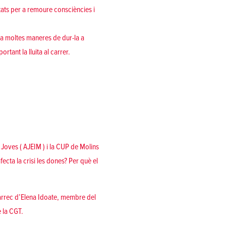
itats per a remoure consciències i
 ha moltes maneres de dur-la a
tant la lluita al carrer.
oves ( AJEIM ) i la CUP de Molins
ecta la crisi les dones? Per què el
càrrec d’Elena Idoate, membre del
 la CGT.