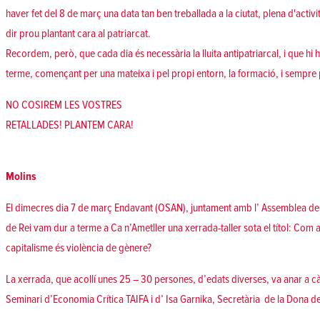
haver fet del 8 de març una data tan ben treballada a la ciutat, plena d'activ
dir prou plantant cara al patriarcat.
Recordem, però, que cada dia és necessària la lluita antipatriarcal, i que hi
terme, començant per una mateixa i pel propi entorn, la formació, i sempre por
NO COSIREM LES VOSTRES
RETALLADES! PLANTEM CARA!
Molins
El dimecres dia 7 de març Endavant (OSAN), juntament amb l’ Assemblea de J
de Rei vam dur a terme a Ca n’Ametller una xerrada-taller sota el títol: Com af
capitalisme és violència de gènere?
La xerrada, que acollí unes 25 – 30 persones, d’edats diverses, va anar a 
Seminari d’Economia Crítica TAIFA i d’ Isa Garnika, Secretària de la Dona de