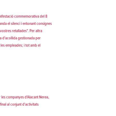
anifestació commemorativa del 8
nda el silenci i entonant consignes
ostres retallades". Per altra
sa d'acollida gestionada per
 les empleades; i tot amb el
er les companyes d'Alacant Nerea,
inal al conjunt d'activitats