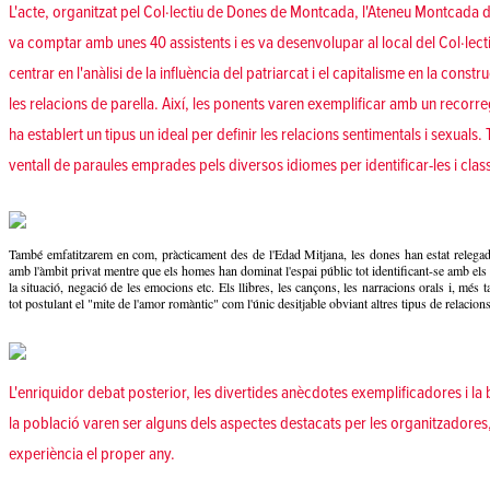
L'acte, organitzat pel Col·lectiu de Dones de Montcada, l'Ateneu Montcada de
va comptar amb unes 40 assistents i es va desenvolupar al local del Col·lec
centrar en l'anàlisi de la influència del patriarcat i el capitalisme en la cons
les relacions de parella. Així, les ponents varen exemplificar amb un recorre
ha establert un tipus un ideal per definir les relacions sentimentals i sexuals
ventall de paraules emprades pels diversos idiomes per identificar-les i classi
També emfatitzarem en com, pràcticament des de l'Edad Mitjana, les dones han estat relegad
amb l'àmbit privat mentre que els homes han dominat l'espai públic tot identificant-se amb els v
la situació, negació de les emocions etc. Els llibres, les cançons, les narracions orals i, més 
tot postulant el "mite de l'amor romàntic" com l'únic desitjable obviant altres tipus de relacions
L'enriquidor debat posterior, les divertides anècdotes exemplificadores i la 
la població varen ser alguns dels aspectes destacats per les organitzadores
experiència el proper any.