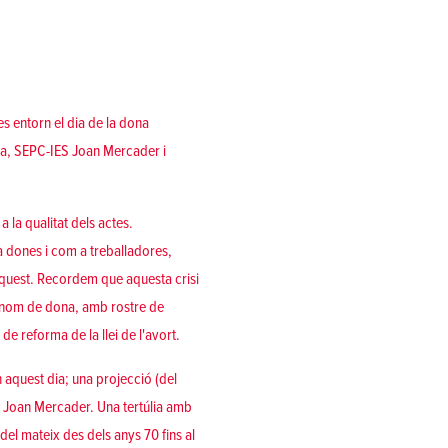
s entorn el dia de la dona
ta, SEPC-IES Joan Mercader i
 la qualitat dels actes.
 dones i com a treballadores,
aquest. Recordem que aquesta crisi
s nom de dona, amb rostre de
e reforma de la llei de l'avort.
rn aquest dia; una projecció (del
tut Joan Mercader. Una tertúlia amb
l mateix des dels anys 70 fins al