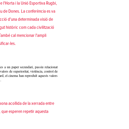
 l'Horta i la Unió Esportiva Rugbi,
tiu de Dones. La conferència es va
trucció d'una determinada visió de
gut històric com cada civilització
. També cal mencionar l'ampli
ficar-les.
es a un paper secundari, passiu relacionat
alors de superioritat, violència, control de
tard, el cinema han reproduït aquests valors
.
bona acollida de la xerrada entre
, que esperen repetir aquesta