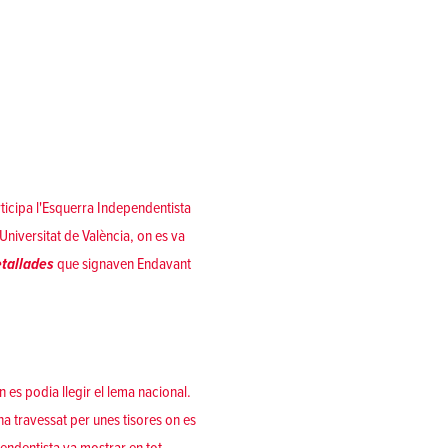
rticipa l'Esquerra Independentista
 Universitat de València, on es va
etallades
que signaven Endavant
 es podia llegir el lema nacional.
ona travessat per unes tisores on es