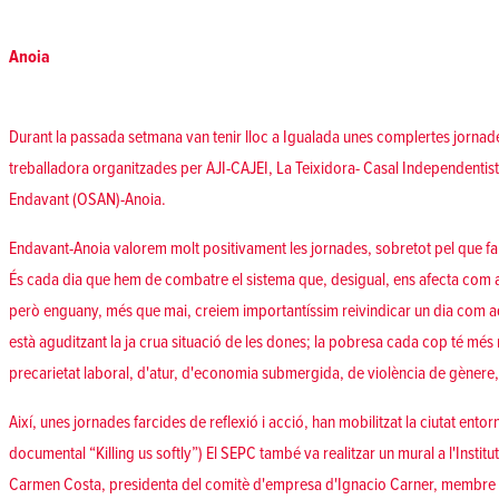
Anoia
Durant la passada setmana van tenir lloc a Igualada unes complertes jornade
treballadora organitzades per AJI-CAJEI, La Teixidora- Casal Independentis
Endavant (OSAN)-Anoia.
Endavant-Anoia valorem molt positivament les jornades, sobretot pel que fa a
És cada dia que hem de combatre el sistema que, desigual, ens afecta com a
però enguany, més que mai, creiem importantíssim reivindicar un dia com 
està aguditzant la ja crua situació de les dones; la pobresa cada cop té mé
precarietat laboral, d'atur, d'economia submergida, de violència de gènere, d
Així, unes jornades farcides de reflexió i acció, han mobilitzat la ciutat ento
documental “Killing us softly”) El SEPC també va realitzar un mural a l'Insti
Carmen Costa, presidenta del comitè d'empresa d'Ignacio Carner, membre de