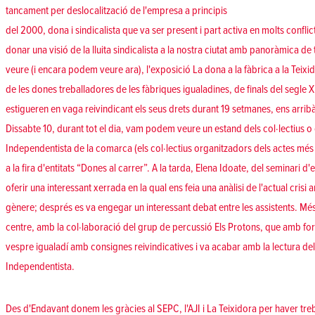
tancament per deslocalització de l'empresa a principis
del 2000, dona i sindicalista que va ser present i part activa en molts confl
donar una visió de la lluita sindicalista a la nostra ciutat amb panoràmica 
veure (i encara podem veure ara), l'exposició La dona a la fàbrica a la Teixi
de les dones treballadores de les fàbriques igualadines, de finals del segle XI
estigueren en vaga reivindicant els seus drets durant 19 setmanes, ens arrib
Dissabte 10, durant tot el dia, vam podem veure un estand dels col·lectius o
Independentista de la comarca (els col·lectius organitzadors dels actes m
a la fira d'entitats “Dones al carrer”. A la tarda, Elena Idoate, del seminari d
oferir una interessant xerrada en la qual ens feia una anàlisi de l'actual cris
gènere; després es va engegar un interessant debat entre les assistents. Mé
centre, amb la col·laboració del grup de percussió Els Protons, que amb forç
vespre igualadí amb consignes reivindicatives i va acabar amb la lectura del
Independentista.
Des d'Endavant donem les gràcies al SEPC, l'AJI i La Teixidora per haver treb