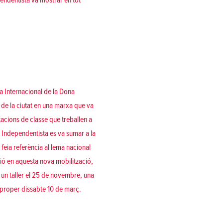
ependentista va mostrar en tot
a Internacional de la Dona
 de la ciutat en una marxa que va
ztacions de classe que treballen a
a Independentista es va sumar a la
feia referència al lema nacional
ió en aquesta nova mobilització,
b un taller el 25 de novembre, una
l proper dissabte 10 de març.