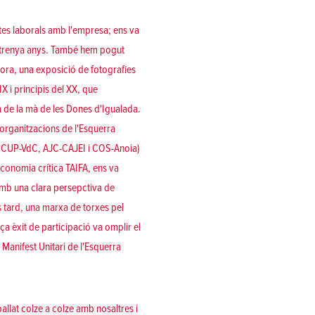
ictes laborals amb l'empresa; ens va
de trenya anys. També hem pogut
dora, una exposició de fotografies
X i principis del XX, que
à de la mà de les Dones d'Igualada.
 organitzacions de l'Esquerra
és CUP-VdC, AJC-CAJEI i COS-Anoia)
'economia crítica TAIFA, ens va
i amb una clara persepctiva de
s tard, una marxa de torxes pel
a èxit de participació va omplir el
 Manifest Unitari de l'Esquerra
allat colze a colze amb nosaltres i