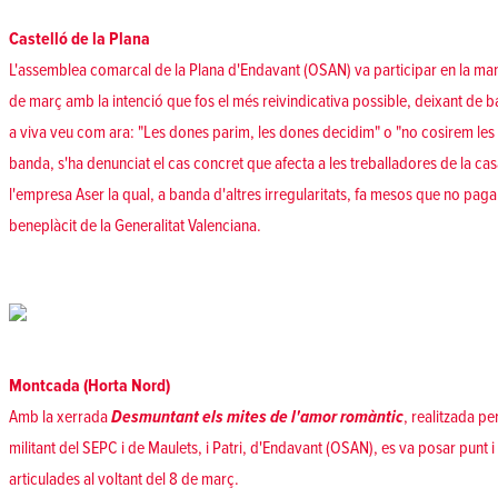
Castelló de la Plana
L'assemblea comarcal de la Plana d'Endavant (OSAN) va participar en la m
de març amb la intenció que fos el més reivindicativa possible, deixant de ba
a viva veu com ara: "Les dones parim, les dones decidim" o "no cosirem les v
banda, s'ha denunciat el cas concret que afecta a les treballadores de la ca
l'empresa Aser la qual, a banda d'altres irregularitats, fa mesos que no paga
beneplàcit de la Generalitat Valenciana.
Montcada (Horta Nord)
Amb la xerrada
Desmuntant els mites de l'amor romàntic
, realitzada p
militant del SEPC i de Maulets, i Patri, d'Endavant (OSAN), es va posar punt i f
articulades al voltant del 8 de març.