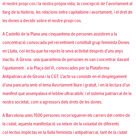
el nostre propi cos i la nostra pròpia vida, la concepció de l’avortament al
llarg de la història, les relacions entre capitalisme i avortament, i el dret de
les dones a decidir sobre el nostre propi cos.
A Castelló de la Plana una cinquantena de persones assistiren a la
concentració convocada pel recentment constituït grup feminista Dones
en Lluita, col·lectiu que ha reprès la seva activitat després d'uns anys
inactiu. A Girona. una quarantena de persones es van concentrar davant
l'ajuntament , a la Plaça del Vi, convocades per la Plataforma
Antipatriarcal de Girona i la CGT. L'acte va consistir en el desplegament
d'una pancarta amb el lema Avortament lliure i gratuït, i en la lectura d'un
manifest que assenyalava el lobbie ultracatòlic i el sistema patriarcal de la
nostra societat, com a agressors dels drets de les dones.
A Barcelona unes 1500 persones recorregueren els carrers del centre de
la ciutat; aquesta manifestació va néixer de la voluntat de diferents
col·lectius implictas en la lluita feminista i antipatriarcal, tant de la ciutat