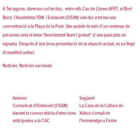
A Tarragona, diversos col·lectius, entre ells Cau de Llunes-AFRT, el Brot
Bord, l’Assemblea 15M, i Endavant (OSAN) van dur a terme una
concentració a la Plaça de la Font. Van assistir-hi més d’un centenar de
persones sota el lema “Avortament lliure i gratuït” d’una pancarta no
signada. Després d’una breu presentació de la situació actual, es va llegir
el manifest unitari.
Posted in
Notícies
,
Noticies nacionals
Navegació
d'entrades
Anterior:
Següent:
Anterior
Següent
Comunicat d'Endavant (OSAN)
La Casa de la Cultura de
davant la convocatòria d'eleccions
Xàtiva s'ompli en
anticipades a la CAC
l'homenatge a Fuster