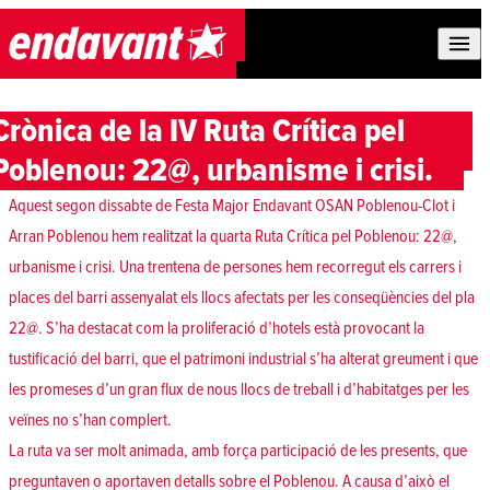
Skip to content
Crònica de la IV Ruta Crítica pel
Poblenou: 22@, urbanisme i crisi.
Aquest segon dissabte de Festa Major Endavant OSAN Poblenou-Clot i
Arran Poblenou hem realitzat la quarta Ruta Crítica pel Poblenou: 22@,
urbanisme i crisi. Una trentena de persones hem recorregut els carrers i
places del barri assenyalat els llocs afectats per les conseqüències del pla
22@. S’ha destacat com la proliferació d’hotels està provocant la
tustificació del barri, que el patrimoni industrial s’ha alterat greument i que
les promeses d’un gran flux de nous llocs de treball i d’habitatges per les
veïnes no s’han complert.
La ruta va ser molt animada, amb força participació de les presents, que
preguntaven o aportaven detalls sobre el Poblenou. A causa d’això el