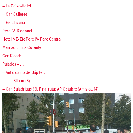
– La Caixa-Hotel
– Can Culleres
– Eix Llacuna
Pere IV- Diagonal
Hotel ME- Eix Pere IV- Parc Central
Marroc-Emilia Coranty
Can Ricart:
Pujades –Llull
– Antic camp del Júpiter:
Llull – Bilbao (B)
– Can Saladrigas ( 9. Final ruta: AP Octubre (Amistat, 14)