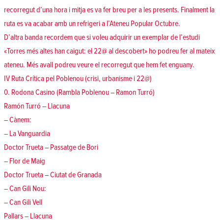
recorregut d’una hora i mitja es va fer breu per a les presents. Finalment la
ruta es va acabar amb un refrigeri a l’Ateneu Popular Octubre.
D’altra banda recordem que si voleu adquirir un exemplar de l’estudi
«Torres més altes han caigut: el 22@ al descobert» ho podreu fer al mateix
ateneu. Més avall podreu veure el recorregut que hem fet enguany.
IV Ruta Crítica pel Poblenou (crisi, urbanisme i 22@)
0. Rodona Casino (Rambla Poblenou – Ramon Turró)
Ramón Turró – Llacuna
– Cànem:
– La Vanguardia
Doctor Trueta – Passatge de Bori
– Flor de Maig
Doctor Trueta – Ciutat de Granada
– Can Gili Nou:
– Can Gili Vell
Pallars – Llacuna