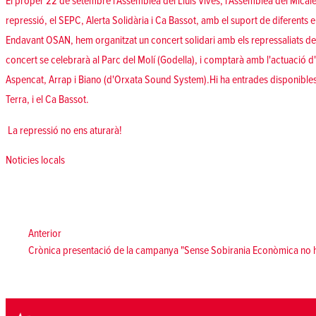
El proper 22 de setembre l'Assemblea del Lluís Vives, l'Assemblea del Micalet p
repressió, el SEPC, Alerta Solidària i Ca Bassot, amb el suport de diferents e
Endavant OSAN, hem organitzat un concert solidari amb els repressaliats de
concert se celebrarà al Parc del Molí (Godella), i comptarà amb l'actuació d
Aspencat, Arrap i Biano (d'Orxata Sound System).Hi ha entrades disponibles 
Terra, i el Ca Bassot.
La repressió no ens aturarà!
Posted in
Noticies locals
Navegació
d'entrades
Anterior:
Anterior
Crònica presentació de la campanya "Sense Sobirania Econòmica no h