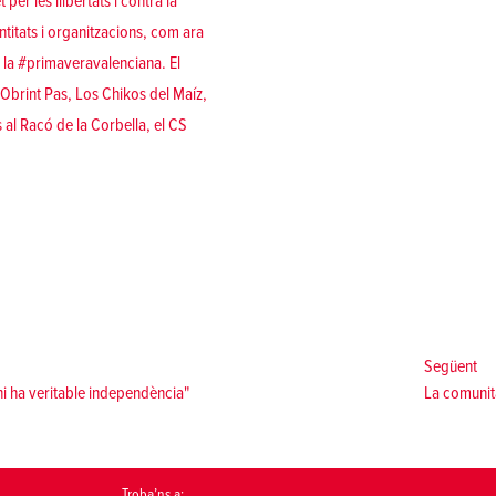
er les llibertats i contra la
ntitats i organitzacions, com ara
 la #primaveravalenciana. El
'Obrint Pas, Los Chikos del Maíz,
al Racó de la Corbella, el CS
Se
Següent
i ha veritable independència"
La comunita
Troba’ns a: