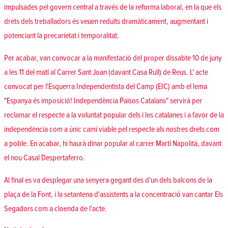
impulsades pel govern central a través de la reforma laboral, en la que els
drets dels treballadors és veuen reduïts dramàticament, augmentant i
potenciant la precarietat i temporalitat.
Per acabar, van convocar a la manifestació del proper dissabte 10 de juny
a les 11 del matí al Carrer Sant Joan (davant Casa Rull) de Reus. L' acte
convocat per l'Esquerra Independentista del Camp (EIC) amb el lema
"Espanya és imposició! Independència Països Catalans" servirà per
reclamar el respecte a la voluntat popular dels i les catalanes i a favor de la
independència com a únic camí viable pel respecte als nostres drets com
a poble. En acabar, hi haurà dinar popular al carrer Martí Napolità, davant
el nou Casal Despertaferro.
Al final es va desplegar una senyera gegant des d'un dels balcons de la
plaça de la Font, i la setantena d'assistents a la concentració van cantar Els
Segadors com a cloenda de l'acte.