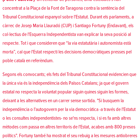
concentrat a la Plaça de la Font de Taragona contra la sentència del
Tribunal Constitucional espanyol sobre l'Estatut. Durant els parlaments, a
càrrec de Josep Maria Llauradó (CUP) i Santiago Fortuny (Endavant), els
col·lectius de l'Esquerra Independentista van explicar la seva posició al
respecte. Tot i que consideren que “la via estatutària i autonomista està
morta”, cal que l'Estat respecti les decisions democràtiques presses pel
poble català en referèndum.
Segons els convocants; els fets del Tribunal Constitucional evidencien que
la única via és la independència dels Països Catalans; ja que el govern
estatal no respecta la voluntat popular siguin quines siguin les formes,
deixant a les alternatives en un carrer sense sortida. "Si busquem la
independència o l'autogovern per la via democràtica -a través de l'Estatut
o les consultes independentistes- no se'ns respecta, i si es fa amb altres
mètodes com passa en altres territoris de l'Estat, acabes amb 800 presos
polítics". Fortuny també ha mostrat el seu rebuig a les mesures antiobreres