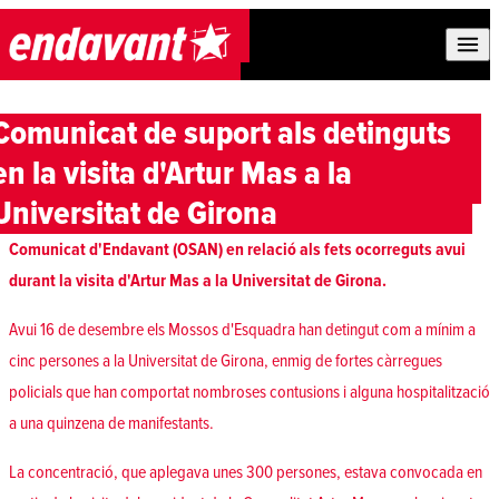
Skip to content
Comunicat de suport als detinguts
en la visita d'Artur Mas a la
Universitat de Girona
Comunicat d'Endavant (OSAN) en relació als fets ocorreguts avui
durant la visita d'Artur Mas a la Universitat de Girona.
Avui 16 de desembre els Mossos d'Esquadra han detingut com a mínim a
cinc persones a la Universitat de Girona, enmig de fortes càrregues
policials que han comportat nombroses contusions i alguna hospitalització
a una quinzena de manifestants.
La concentració, que aplegava unes 300 persones, estava convocada en