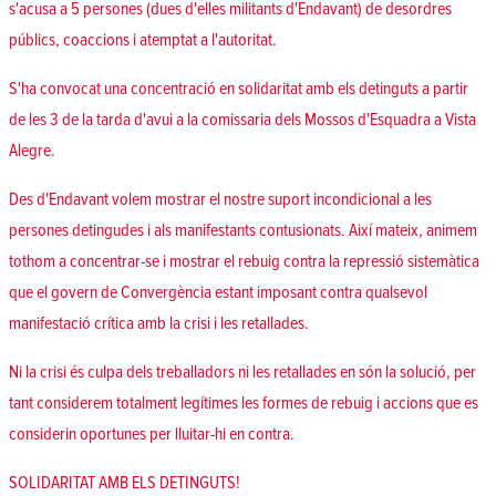
s'acusa a 5 persones (dues d'elles militants d'Endavant) de desordres
públics, coaccions i atemptat a l'autoritat.
S'ha convocat una concentració en solidaritat amb els detinguts a partir
de les 3 de la tarda d'avui a la comissaria dels Mossos d'Esquadra a Vista
Alegre.
Des d'Endavant volem mostrar el nostre suport incondicional a les
persones detingudes i als manifestants contusionats. Així mateix, animem
tothom a concentrar-se i mostrar el rebuig contra la repressió sistemàtica
que el govern de Convergència estant imposant contra qualsevol
manifestació crítica amb la crisi i les retallades.
Ni la crisi és culpa dels treballadors ni les retallades en són la solució, per
tant considerem totalment legítimes les formes de rebuig i accions que es
considerin oportunes per lluitar-hi en contra.
SOLIDARITAT AMB ELS DETINGUTS!