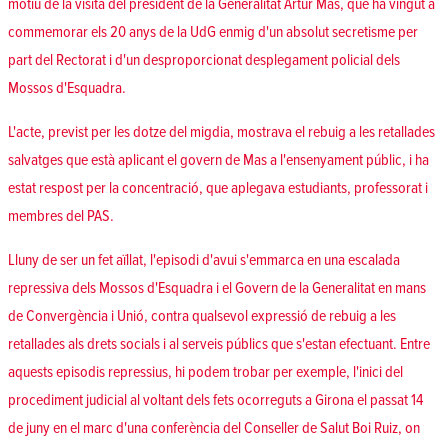
motiu de la visita del president de la Generalitat Artur Mas, que ha vingut a
commemorar els 20 anys de la UdG enmig d'un absolut secretisme per
part del Rectorat i d'un desproporcionat desplegament policial dels
Mossos d'Esquadra.
L'acte, previst per les dotze del migdia, mostrava el rebuig a les retallades
salvatges que està aplicant el govern de Mas a l'ensenyament públic, i ha
estat respost per la concentració, que aplegava estudiants, professorat i
membres del PAS.
Lluny de ser un fet aïllat, l'episodi d'avui s'emmarca en una escalada
repressiva dels Mossos d'Esquadra i el Govern de la Generalitat en mans
de Convergència i Unió, contra qualsevol expressió de rebuig a les
retallades als drets socials i al serveis públics que s'estan efectuant. Entre
aquests episodis repressius, hi podem trobar per exemple, l'inici del
procediment judicial al voltant dels fets ocorreguts a Girona el passat 14
de juny en el marc d'una conferència del Conseller de Salut Boi Ruiz, on