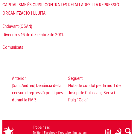
CAPITALISME ÉS CRISI! CONTRA LES RETALLADES I LA REPRESSIÓ,
ORGANITZACIÓ I LLUITA!
Endavant (OSAN)
Divendres 16 de desembre de 2011.
Posted in
Comunicats
Navegació
d'entrades
Anterior:
Següent:
Anterior
Següent
[Sant Andreu] Denúncia de la
Nota de condol per la mort de
censura i repressió polítiques
Josep de Calassanç Serra i
durant la FMR
Puig “Cala”
Troba’ns a:
Twitter
|
Facebook
|
Youtube
|
Instagram