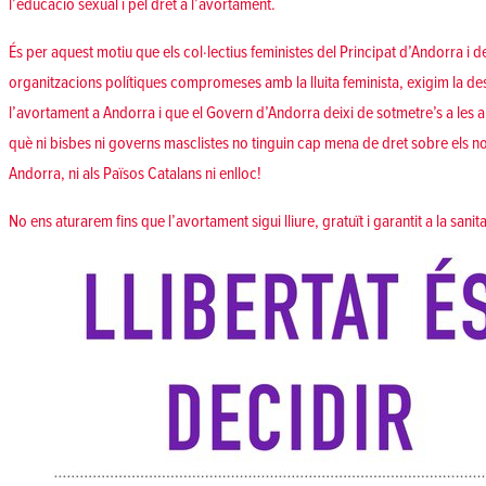
l’educació sexual i pel dret a l’avortament.
És per aquest motiu que els col·lectius feministes del Principat d’Andorra i d
organitzacions polítiques compromeses amb la lluita feminista, exigim la d
l’avortament a Andorra i que el Govern d’Andorra deixi de sotmetre’s a les 
què ni bisbes ni governs masclistes no tinguin cap mena de dret sobre els nos
Andorra, ni als Països Catalans ni enlloc!
No ens aturarem fins que l’avortament sigui lliure, gratuït i garantit a la sanit