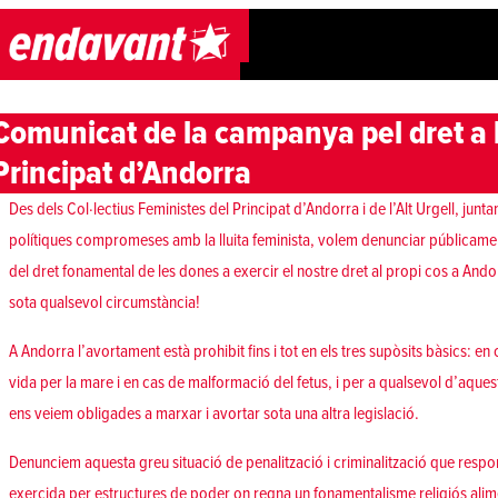
Skip to content
Comunicat de la campanya pel dret a 
Principat d’Andorra
Des dels Col·lectius Feministes del Principat d’Andorra i de l’Alt Urgell, ju
polítiques compromeses amb la lluita feminista, volem denunciar públicamen
del dret fonamental de les dones a exercir el nostre dret al propi cos a And
sota qualsevol circumstància!
A Andorra l’avortament està prohibit fins i tot en els tres supòsits bàsics: en 
vida per la mare i en cas de malformació del fetus, i per a qualsevol d’aque
ens veiem obligades a marxar i avortar sota una altra legislació.
Denunciem aquesta greu situació de penalització i criminalització que respon
exercida per estructures de poder on regna un fonamentalisme religiós ali