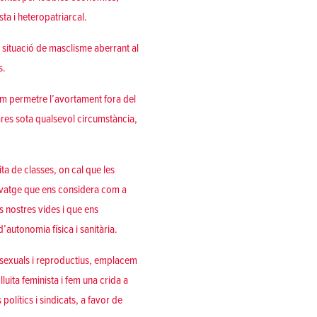
ta i heteropatriarcal.
situació de masclisme aberrant al
s.
m permetre l’avortament fora del
ares sota qualsevol circumstància,
ita de classes, on cal que les
alvatge que ens considera com a
s nostres vides i que ens
’autonomia física i sanitària.
s sexuals i reproductius, emplacem
luita feminista i fem una crida a
olítics i sindicats, a favor de