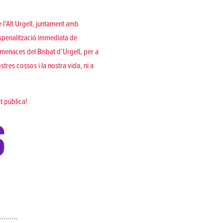
e l’Alt Urgell, juntament amb
espenalització immediata de
amenaces del Bisbat d’Urgell, per a
tres cossos i la nostra vida, ni a
at pública!