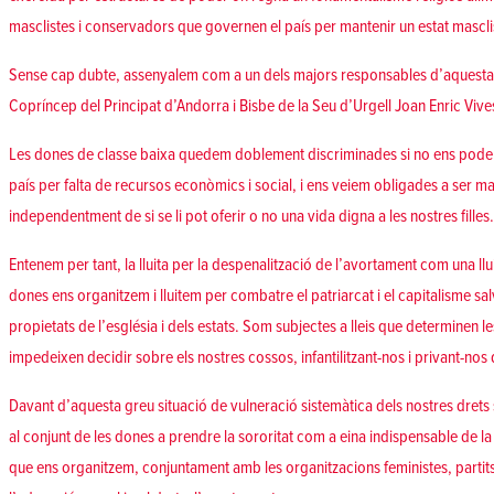
masclistes i conservadors que governen el país per mantenir un estat masclis
Sense cap dubte, assenyalem com a un dels majors responsables d’aquesta 
Copríncep del Principat d’Andorra i Bisbe de la Seu d’Urgell Joan Enric Vive
Les dones de classe baixa quedem doblement discriminades si no ens pode
país per falta de recursos econòmics i social, i ens veiem obligades a ser m
independentment de si se li pot oferir o no una vida digna a les nostres filles.
Entenem per tant, la lluita per la despenalització de l’avortament com una llu
dones ens organitzem i lluitem per combatre el patriarcat i el capitalisme s
propietats de l’església i dels estats. Som subjectes a lleis que determinen le
impedeixen decidir sobre els nostres cossos, infantilitzant-nos i privant-nos d
Davant d’aquesta greu situació de vulneració sistemàtica dels nostres dret
al conjunt de les dones a prendre la sororitat com a eina indispensable de la l
que ens organitzem, conjuntament amb les organitzacions feministes, partits p