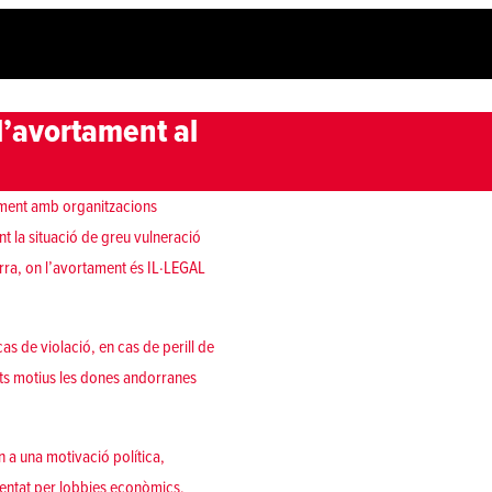
l’avortament al
ntament amb organitzacions
t la situació de greu vulneració
orra, on l’avortament és IL·LEGAL
cas de violació, en cas de perill de
sts motius les dones andorranes
 a una motivació política,
mentat per lobbies econòmics,