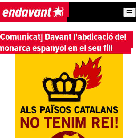
Skip to content
[Comunicat] Davant l'abdicació del
monarca espanyol en el seu fill