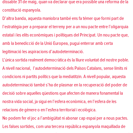
dissabte 31 de maig, quan va declarar que era possible una reforma de la
constitució espanyola.
D’altra banda, aquesta maniobra també ens fa témer que formi part de
l’estratègia per a preparar el terreny per a un nou pacte entre l’oligarquia
estatal i les elits econòmiques i polítiques del Principat. Un nou pacte que,
amb la benedicció de la Unió Europea, pugui enterrar amb certa
legitimació les aspiracions d’autodeterminació.
L’única sortida realment democràtica és la lliure voluntat del nostre poble.
A nivell nacional, l’autodeterminació dels Països Catalans, sense límits ni
condicions ni partits polítics que la mediatitzin. A nivell popular, aquesta
autodeterminació també s’ha de plasmar en la recuperació del poder de
decisió sobre aquelles qüestions que afecten de manera fonamental la
nostra vida social, ja sigui en l’esfera econòmica, en l’esfera de les
relacions de gènere o en l’esfera territorial i ecològica.
No podem fer el joc a l’ambigüitat ni abonar cap espai per a nous pactes.
Les falses sortides, com una tercera república espanyola maquillada de