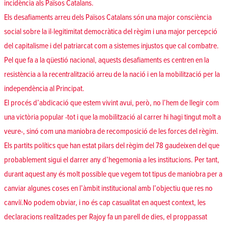
incidència als Països Catalans.
Els desafiaments arreu dels Països Catalans són una major consciència
social sobre la il·legitimitat democràtica del règim i una major percepció
del capitalisme i del patriarcat com a sistemes injustos que cal combatre.
Pel que fa a la qüestió nacional, aquests desafiaments es centren en la
resistència a la recentralització arreu de la nació i en la mobilització per la
independència al Principat.
El procés d’abdicació que estem vivint avui, però, no l’hem de llegir com
una victòria popular -tot i que la mobilització al carrer hi hagi tingut molt a
veure-, sinó com una maniobra de recomposició de les forces del règim.
Els partits polítics que han estat pilars del règim del 78 gaudeixen del que
probablement sigui el darrer any d’hegemonia a les institucions. Per tant,
durant aquest any és molt possible que vegem tot tipus de maniobra per a
canviar algunes coses en l’àmbit institucional amb l’objectiu que res no
canviï.No podem obviar, i no és cap casualitat en aquest context, les
declaracions realitzades per Rajoy fa un parell de dies, el proppassat