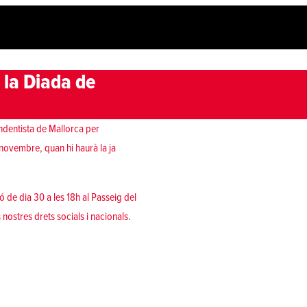
la Diada de
ndentista de Mallorca per
novembre, quan hi haurà la ja
ó de dia 30 a les 18h al Passeig del
ostres drets socials i nacionals.