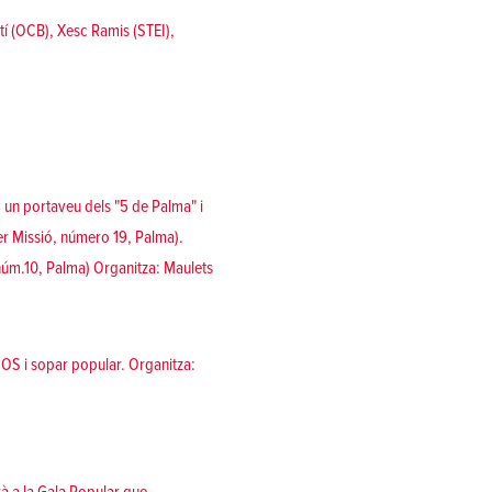
í (OCB), Xesc Ramis (STEI),
 un portaveu dels "5 de Palma" i
rer Missió, número 19, Palma).
 núm.10, Palma) Organitza:
Maulets
 COS i sopar popular. Organitza: