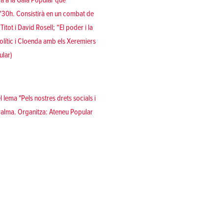
rà a la Gala Popular que
0'30h. Consistirà en un combat de
tot i David Rosell; “El poder i la
olític i Cloenda amb els Xeremiers
ular)
 lema "Pels nostres drets socials i
 Palma. Organitza:
Ateneu Popular