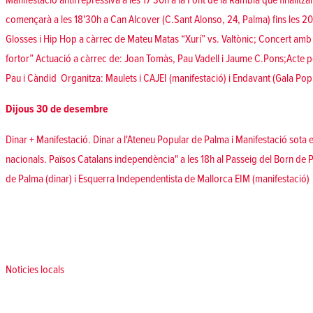
Manifestació antirrepressiva a les 17'30h a la Font de la Rambla que finalitza
començarà a les 18'30h a Can Alcover (C.Sant Alonso, 24, Palma) fins les 2
Glosses i Hip Hop a càrrec de Mateu Matas “Xurí” vs. Valtònic; Concert amb Ti
fortor” Actuació a càrrec de: Joan Tomàs, Pau Vadell i Jaume C.Pons;Acte p
Pau i Càndid Organitza: Maulets i
CAJEI
(manifestació) i Endavant (Gala Pop
Dijous 30 de desembre
Dinar + Manifestació. Dinar a l'Ateneu Popular de Palma i Manifestació sota el
nacionals. Països Catalans independència" a les 18h al Passeig del Born de
de Palma
(dinar) i Esquerra Independentista de Mallorca EIM (manifestació)
Posted in
Noticies locals