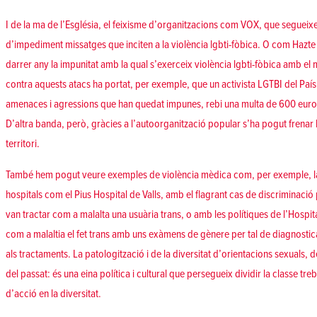
I de la ma de l’Església, el feixisme d’organitzacions com VOX, que segue
d’impediment missatges que inciten a la violència lgbti-fòbica. O com Hazt
darrer any la impunitat amb la qual s’exerceix violència lgbti-fòbica amb el 
contra aquests atacs ha portat, per exemple, que un activista LGTBI del País 
amenaces i agressions que han quedat impunes, rebi una multa de 600 euros 
D’altra banda, però, gràcies a l’autoorganització popular s’ha pogut frenar 
territori.
També hem pogut veure exemples de violència mèdica com, per exemple, la
hospitals com el Pius Hospital de Valls, amb el flagrant cas de discriminac
van tractar com a malalta una usuària trans, o amb les polítiques de l’Hospita
com a malaltia el fet trans amb uns exàmens de gènere per tal de diagnostica
als tractaments. La patologització i de la diversitat d’orientacions sexuals, 
del passat: és una eina política i cultural que persegueix dividir la classe treb
d’acció en la diversitat.