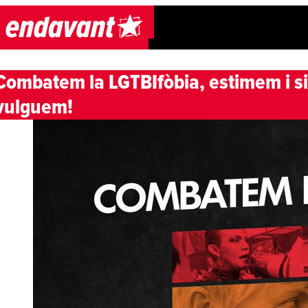
Skip to content
Combatem la LGTBIfòbia, estimem i 
vulguem!