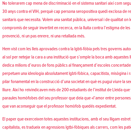
No tolerarem cap mena de discriminació en el sistema sanitari així com seguir
30 anys contra el VIH, perquè cap persona seropositiva quedi exclosa de reb
sanitaris que necessita. Volem una sanitat pública, universal i de qualitat on
compromís de seguir invertint en recerca, en la lluita contra l’estigma de les
prevenció, ni un pas enrere, ni una retallada més.
Hem vist com les lleis aprovades contra la lgbti-fòbia pels tres governs aut
al sol per netejar la cara a una institució que s’omple la boca amb aquestes 
dedica milions d’euros de fons públics al finançament d’escoles concertades 
perpetuen una ideologia absolutament lgbti-fòbica, capacitista, misògina i r
pilar fonamental en la construcció d’una societat en què es pugui viure la se
lliure. Així ho reivindicaven més de 200 estudiants de l’institut de Lleida que
paraules homòfobes del seu professor que deia que «l’amor entre persones d
que van aconseguir que el professor homòfob quedés expedientat.
El paper que exerceixen totes aquestes institucions, amb el seu lligam estret
capitalista, es tradueix en agressions lgtbi-fòbiques als carrers, com les p