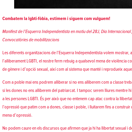
Combatem la lgbti-fòbia, estimem i siguem com vulguem!
Manifest de l’Esquerra Independentista en motiu del 28J, Dia Internacional 
Convocatòries de mobilitzacions
Les diferents organitzacions de l’Esquerra Independentista volem mostrar, 
l’alliberament LGBTI, el nostre ferm rebuig a qualsevol mena de violència co
de gènere i d’opció sexual, així com al sistema que manté i reprodueix aque
Com a poble mai ens podrem alliberar si no ens alliberem com a classe treba
si les dones no ens alliberem del patriarcat. I tampoc serem lliures mentre hi
a les persones LGBTI. És per això que no entenem cap atac contra la lliberta
l’opressió que patim com a dones, classe i poble, i lluitarem fins a construir
mena d’opressió.
No podem caure en els discursos que afirmen que ja hi ha llibertat sexual i