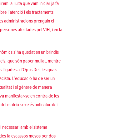
em la lluita que vam iniciar ja fa
re l’atenció i els tractaments
 les administracions prenguin el
 persones afectades pel VIH, i en la
onòmics s’ha quedat en un brindis
lleis, que són paper mullat, mentre
lligades a l’Opus Dei, les quals
acista. L’educació ha de ser un
xualitat i el gènere de manera
 va manifestar-se en contra de les
el mateix sexe és antinatural» i
 i necessari amb el sistema
atides fa escassos mesos per dos