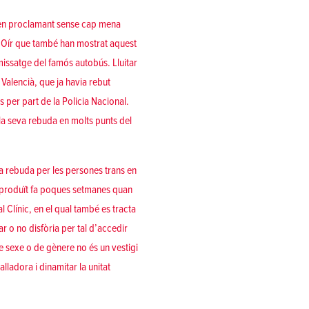
ixen proclamant sense cap mena
e Oír que també han mostrat aquest
missatge del famós autobús. Lluitar
Valencià, que ja havia rebut
per part de la Policia Nacional.
la seva rebuda en molts punts del
 rebuda per les persones trans en
ió produït fa poques setmanes quan
l Clínic, en el qual també es tracta
r o no disfòria per tal d’accedir
de sexe o de gènere no és un vestigi
alladora i dinamitar la unitat