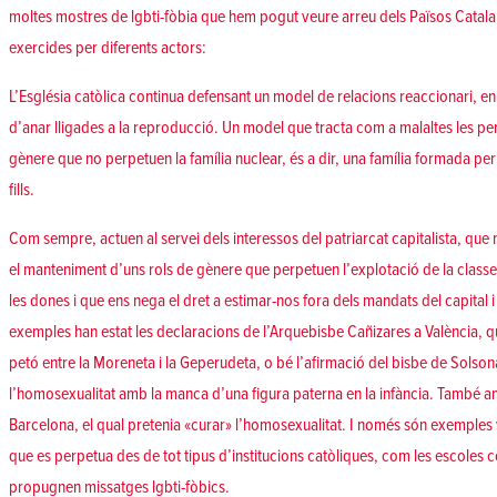
moltes mostres de lgbti-fòbia que hem pogut veure arreu dels Països Catal
exercides per diferents actors:
L’Església catòlica continua defensant un model de relacions reaccionari, en 
d’anar lligades a la reproducció. Un model que tracta com a malaltes les p
gènere que no perpetuen la família nuclear, és a dir, una família formada pe
fills.
Com sempre, actuen al servei dels interessos del patriarcat capitalista, que 
el manteniment d’uns rols de gènere que perpetuen l’explotació de la classe
les dones i que ens nega el dret a estimar-nos fora dels mandats del capital i
exemples han estat les declaracions de l’Arquebisbe Cañizares a València, q
petó entre la Moreneta i la Geperudeta, o bé l’afirmació del bisbe de Solso
l’homosexualitat amb la manca d’una figura paterna en la infància. També amb
Barcelona, el qual pretenia «curar» l’homosexualitat. I només són exemples v
que es perpetua des de tot tipus d’institucions catòliques, com les escoles
propugnen missatges lgbti-fòbics.