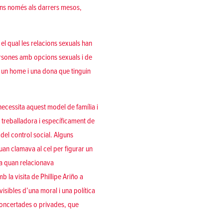
ans només als darrers mesos,
el qual les relacions sexuals han
ersones amb opcions sexuals i de
r un home i una dona que tinguin
necessita aquest model de família i
 treballadora i específicament de
 del control social. Alguns
uan clamava al cel per figurar un
na quan relacionava
 la visita de Phillipe Ariño a
isibles d’una moral i una política
 concertades o privades, que