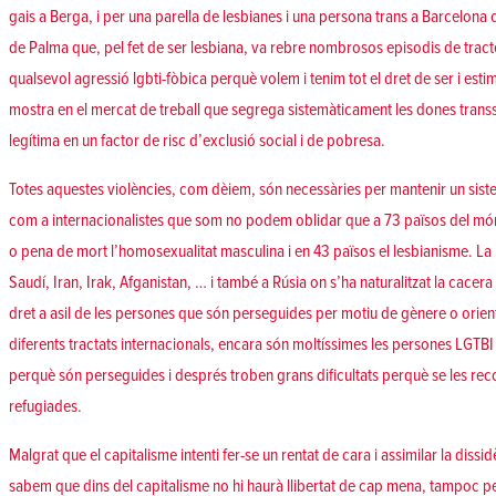
gais a Berga, i per una parella de lesbianes i una persona trans a Barcelona 
de Palma que, pel fet de ser lesbiana, va rebre nombrosos episodis de tra
qualsevol agressió lgbti-fòbica perquè volem i tenim tot el dret de ser i es
mostra en el mercat de treball que segrega sistemàticament les dones transs
legítima en un factor de risc d’exclusió social i de pobresa.
Totes aquestes violències, com dèiem, són necessàries per mantenir un siste
com a internacionalistes que som no podem oblidar que a 73 països del mó
o pena de mort l’homosexualitat masculina i en 43 països el lesbianisme. La ll
Saudí, Iran, Irak, Afganistan, … i també a Rúsia on s’ha naturalitzat la cacer
dret a asil de les persones que són perseguides per motiu de gènere o orient
diferents tractats internacionals, encara són moltíssimes les persones LGTBI
perquè són perseguides i després troben grans dificultats perquè se les reco
refugiades.
Malgrat que el capitalisme intenti fer-se un rentat de cara i assimilar la dissi
sabem que dins del capitalisme no hi haurà llibertat de cap mena, tampoc p