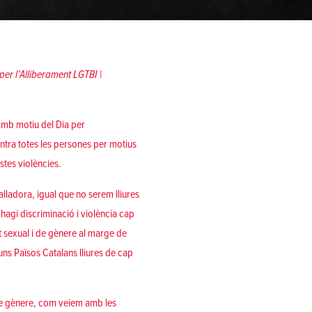
per l’Alliberament LGTBI |
amb motiu del Dia per
ntra totes les persones per motius
stes violències.
lladora, igual que no serem lliures
 hagi discriminació i violència cap
t sexual i de gènere al marge de
 uns Països Catalans lliures de cap
 de gènere, com veiem amb les