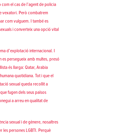
o com el cas de l’agent de policia
cte vexatori. Però combatrem
timar com vulguem. I també es
exuals i converteix una opció vital
ma d’explotació internacional. I
n es persegueix amb multes, presó
ista és llarga: Qatar, Arabia
a humana quotidiana. Tot i que el
ació sexual queda recollit a
 que fugen dels seus països
negui a arreu en qualitat de
dència sexual i de gènere, nosaltres
er les persones LGBTI. Perquè