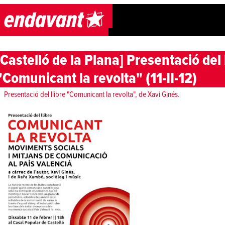
Skip to content
[Castelló de la Plana] Presentació del 
"Comunicant la revolta" (11-II-12)
Presentació del llibre "Comunicant la revolta", de Xavi Ginés.