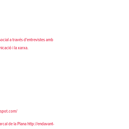
social a través d'entrevistes amb
icació i la xarxa.
gspot.com/
rcal de la Plana
http://endavant-