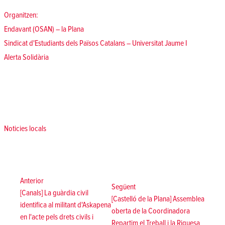
Organitzen:
Endavant (OSAN) – la Plana
Sindicat d'Estudiants dels Països Catalans – Universitat Jaume I
Alerta Solidària
Posted in
Noticies locals
Navegació
d'entrades
Anterior:
Anterior
Següent:
Següent
[Canals] La guàrdia civil
[Castelló de la Plana] Assemblea
identifica al militant d'Askapena
oberta de la Coordinadora
en l'acte pels drets civils i
Repartim el Treball i la Riquesa