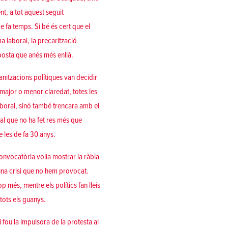
t, a tot aquest seguit
e fa temps. Si bé és cert que el
a laboral, la precarització
posta que anés més enllà.
ganitzacions polítiques van decidir
ajor o menor claredat, totes les
boral, sinó també trencara amb el
al que no ha fet res més que
e les de fa 30 anys.
convocatòria volia mostrar la ràbia
una crisi que no hem provocat.
p més, mentre els polítics fan lleis
tots els guanys.
fou la impulsora de la protesta al