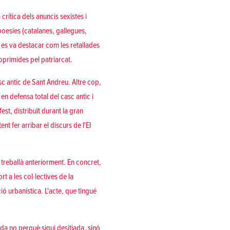
crítica dels anuncis sexistes i
poesies (catalanes, gallegues,
 es va destacar com les retallades
oprimides pel patriarcat.
c antic de Sant Andreu. Altre cop,
n defensa total del casc antic i
est, distribuït durant la gran
t fer arribar el discurs de l'EI
 treballà anteriorment. En concret,
t a les col·lectives de la
ió urbanística. L'acte, que tingué
da no perquè sigui desitjada, sinó