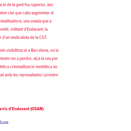
ció de la gent fou superior, així
eníem clar que calia augmentar el
iminalitzadora, una onada que a
mitè, militant d'Endavant; la
 d'un sindicalista de la CGT.
s visibilització a Barcelona, on la
 tenim res a perdre, alçà la veu per
tètica criminalització mediàtica no
ritat amb les represaliades i prendre
arris d’Endavant (OSAN)
b.org