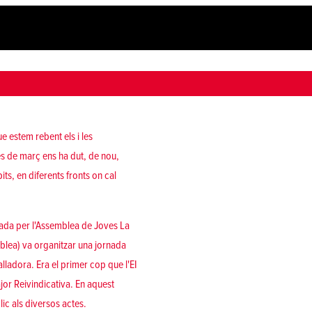
e estem rebent els i les
es de març ens ha dut, de nou,
ts, en diferents fronts on cal
ada per l'Assemblea de Joves La
mblea) va organitzar una jornada
ladora. Era el primer cop que l'EI
or Reivindicativa. En aquest
blic als diversos actes.