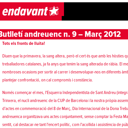
Skip to content
Butlletí andreuenc n. 9 – Març 2012
Tots els fronts de lluita!
Diuen que la primavera, la sang altera, però el cert és que amb les hòsties qu
treballadores catalanes, ja fa anys que tenim la sang alterada de ràbia. El m
nombroses ocasions per sortir al carrer i desenvolupar-nos en diferents àmbi
plantejar confrontació, on cal compromís i constància.
Només començar el mes, l'Esquerra Independentista de Sant Andreu (integr
Trinxera, el nucli andreuenc de la CUP de Barcelona i la nostra pròpia asse
d'actes en commemoració del 8 de Març, Dia Internacional de la Dona Trebal
andreuenca organitzava uns actes conjuntament, sense comptar la Festa Maj
sentit, cal destacar-ne tant l'encert polític, com l'acollida i assistència de pú