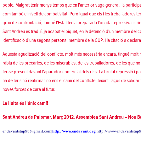
poble. Malgrat tenir menys temps que en l'anterior vaga general, la participa
com també el nivell de combativitat. Però igual que els i les treballadores t
grau de confrontació, també l'Estat tenia preparada l'onada repressiva i cr
Sant Andreu es traduí, ja acabat el piquet, en la detenció d'un membre del co
identificació d'una segona persona, membre de la CUP, i la citació a declarar
Aquesta agudització del conflicte, molt més necessària encara, tingué molt mé
ràbia de les precàries, de les miserables, de les treballadores, de les que no
fer-se present davant l'aparador comercial dels rics. La brutal repressió i pa
ha de fer sinó reafirmar-no ens el camí del conflicte, teixint llaços de solida
noves forces de cara al futur.
La lluita és l’únic camí!
Sant Andreu de Palomar, Març 2012. Assemblea Sant Andreu – Nou B
endavantstap9b@gmail.com
|
http://www.endavant.org
http://www.endavantstap9