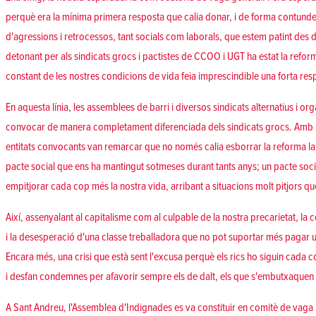
perquè era la mínima primera resposta que calia donar, i de forma contunden
d'agressions i retrocessos, tant socials com laborals, que estem patint des d
detonant per als sindicats grocs i pactistes de CCOO i UGT ha estat la reform
constant de les nostres condicions de vida feia imprescindible una forta res
En aquesta línia, les assemblees de barri i diversos sindicats alternatius i or
convocar de manera completament diferenciada dels sindicats grocs. Amb m
entitats convocants van remarcar que no només calia esborrar la reforma la
pacte social que ens ha mantingut sotmeses durant tants anys; un pacte soci
empitjorar cada cop més la nostra vida, arribant a situacions molt pitjors qu
Així, assenyalant al capitalisme com al culpable de la nostra precarietat, la 
i la desesperació d'una classe treballadora que no pot suportar més pagar 
Encara més, una crisi que està sent l'excusa perquè els rics ho siguin cada co
i desfan condemnes per afavorir sempre els de dalt, els que s'embutxaquen 
A Sant Andreu, l'Assemblea d'Indignades es va constituir en comitè de vaga i 