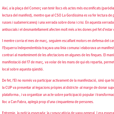
Així, a la plaça del Comerç van tenir llocs els actes més escenificats (paròdia 
lectura del manifest), mentre que al CSO La Gordíssima es va fer lectura de 
russes i sudamericanes) i una xerrada sobre dona i crisi. En aquesta xerrada
antisocials i el desmantellament afecten molt més a les dones pel fet d'estar 
I mentre corria el mes de març, seguíem escalfant motors en defensa del cas
l'Esquerra Independentista traçava una línia comuna i elaborava un manifest e
contrari al manteniment de les afectacions en algunes de les finques. El manif
manifestació del 17 de març, va volar de les mans de qui els repartia, permeten
local sobre aquesta qüestió.
De fet, l'EI no només va participar activament de la manifestació, sinó que hi
la CUP va presentar al·legacions pròpies al districte -al marge de donar supor
plataforma-, i va organitzar un acte sobre participació popular i transformac
lloc a Can Fabra, aplegà prop d'una cinquantena de persones.
Entremig, la notícia esperada: la convocatòria de vaga general. I era espera