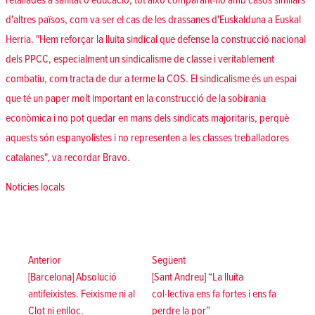
retallades a sanitat o educació, tot això comparant-ho amb casos similars
d'altres països, com va ser el cas de les drassanes d'Euskalduna a Euskal
Herria. "Hem reforçar la lluita sindical que defense la construcció nacional
dels PPCC, especialment un sindicalisme de classe i veritablement
combatiu, com tracta de dur a terme la COS. El sindicalisme és un espai
que té un paper molt important en la construcció de la sobirania
econòmica i no pot quedar en mans dels sindicats majoritaris, perquè
aquests són espanyolistes i no representen a les classes treballadores
catalanes", va recordar Bravo.
Posted in
Noticies locals
Navegació
d'entrades
Anterior:
Següent:
Anterior
Següent
[Barcelona] Absolució
[Sant Andreu] “La lluita
antifeixistes. Feixisme ni al
col·lectiva ens fa fortes i ens fa
Clot ni enlloc.
perdre la por”