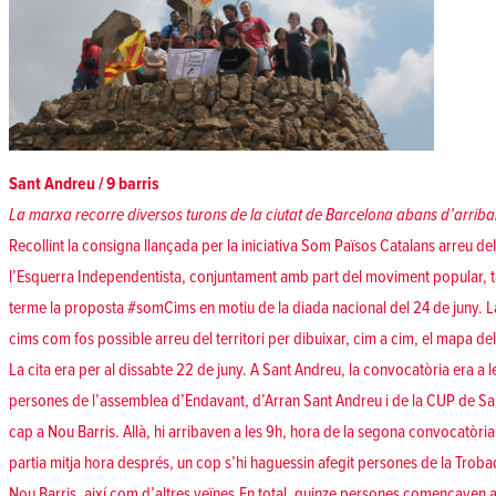
Sant Andreu / 9 barris
La marxa recorre diversos turons de la ciutat de Barcelona abans d’arribar
Recollint la consigna llançada per la iniciativa Som Països Catalans arreu del
l’Esquerra Independentista, conjuntament amb part del moviment popular, t
terme la proposta #somCims en motiu de la diada nacional del 24 de juny.
cims com fos possible arreu del territori per dibuixar, cim a cim, el mapa de
La cita era per al dissabte 22 de juny. A Sant Andreu, la convocatòria era a l
persones de l’assemblea d’Endavant, d’Arran Sant Andreu i de la CUP de Sant
cap a Nou Barris. Allà, hi arribaven a les 9h, hora de la segona convocatòria
partia mitja hora després, un cop s’hi haguessin afegit persones de la Troba
Nou Barris, així com d’altres veïnes.En total, quinze persones començaven a 