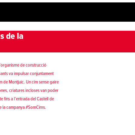
s de la
’organisme de construcció
 Sants va impulsar conjuntament
im de Montjuic. Un cim sense gaire
sones, criatures incloses van poder
fins a l’entrada del Castell de
u de la campanya #SomCims.