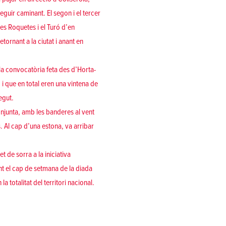
seguir caminant. El segon i el tercer
es Roquetes i el Turó d’en
tornant a la ciutat i anant en
 la convocatòria feta des d’Horta-
i que en total eren una vintena de
egut.
onjunta, amb les banderes al vent
s. Al cap d’una estona, va arribar
 de sorra a la iniciativa
t el cap de setmana de la diada
 totalitat del territori nacional.