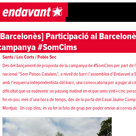
Skip to content
[Barcelonès] Participació al Barcelonè
campanya #SomCims
Sants / Les Corts / Poble Sec
Des del llançament de proposta de la campanya de #SomCims per part de l
nacional “Som Països Catalans”, a nivell de barri l’assemblea d’Endavant a
amb l’esquerra independentista del barri, una convocatòria per a pujar al c
dificultat que va esdevenir un passeig matinal en el que unes vint-i-cinc per
fer en poc més d’una hora de temps, des de la porta del Casal Jaume Compte 
Montjuic. Un cop dins, es va fer la foto de grup per poder enviar al corre