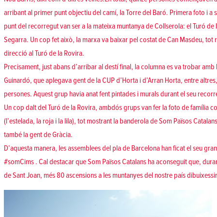
arribant al primer punt objectiu del camí, la Torre del Baró. Primera foto i a 
punt del recorregut van ser a la mateixa muntanya de Collserola: el Turó de l
Segarra. Un cop fet això, la marxa va baixar pel costat de Can Masdeu, tot re
direcció al Turó de la Rovira.
Precisament, just abans d’arribar al destí final, la columna es va trobar amb
Guinardó, que aplegava gent de la CUP d’Horta i d’Arran Horta, entre altres, 
persones. Aquest grup havia anat fent pintades i murals durant el seu recorr
Un cop dalt del Turó de la Rovira, ambdós grups van fer la foto de família c
(l’estelada, la roja i la lila), tot mostrant la banderola de Som Països Catalan
també la gent de Gràcia.
D’aquesta manera, les assemblees del pla de Barcelona han ficat el seu granet
#somCims . Cal destacar que Som Països Catalans ha aconseguit que, duran
de Sant Joan, més 80 ascensions a les muntanyes del nostre país dibuixessin la