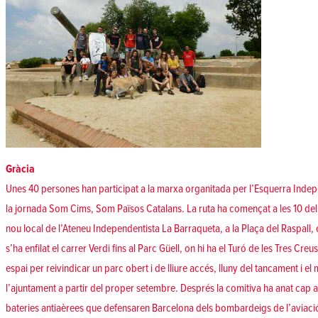
Gràcia
Unes 40 persones han participat a la marxa organitada per l’Esquerra Indep
la jornada Som Cims, Som Països Catalans. La ruta ha començat a les 10 del
nou local de l’Ateneu Independentista La Barraqueta, a la Plaça del Raspall, 
s’ha enfilat el carrer Verdi fins al Parc Güell, on hi ha el Turó de les Tres Cre
espai per reivindicar un parc obert i de lliure accés, lluny del tancament i el
l’ajuntament a partir del proper setembre. Després la comitiva ha anat cap al 
bateries antiaèrees que defensaren Barcelona dels bombardeigs de l’aviació f