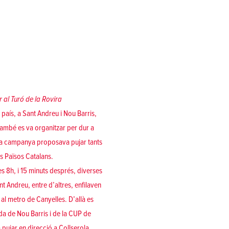
 al Turó de la Rovira
 país, a Sant Andreu i Nou Barris,
ambé es va organitzar per dur a
 La campanya proposava pujar tants
ls Països Catalans.
es 8h, i 15 minuts després, diverses
 Andreu, entre d’altres, enfilaven
 al metro de Canyelles. D’allà es
da de Nou Barris i de la CUP de
pujar en direcció a Collserola,