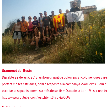
Gramenet del Besòs
Dissabte 22 de juny, 2013, un bon grapat de colomencs i colomenques vàrem
portant moltes estelades, com a resposta a la campanya «Som cims. Som pa
escoltar uns quants poemes a més de sentir música de la terra. Va ser una t
http://www.youtube.com/watch?v=sSrvqkiwQUA