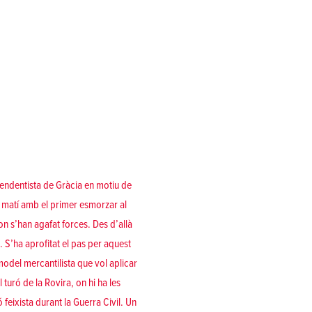
endentista de Gràcia en motiu de
 matí amb el primer esmorzar al
on s’han agafat forces. Des d’allà
us. S’ha aprofitat el pas per aquest
 model mercantilista que vol aplicar
turó de la Rovira, on hi ha les
eixista durant la Guerra Civil. Un