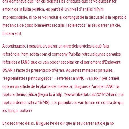
ens demanava que “en els debats i les crítiques que es volguessin fer
entorn de la lluita política, es partís d’un nivell d’anàlisi mínim
imprescindible, si no es vol reduir el contingut de la discussió a la repetició
mecànica de posicionaments sectaris i adialèctics” al seu darrer article.
Encara sort.
A continuació, i passant a valorar un altre dels articles a què faig
referència, hem sobta com el company Pujolàs retreu algunes paraules
referides a l'ANC que es van poder escoltar en el parlament d'Endavant
OSAN a l'acte de presentació d'Arran. Aquestes mateixes paraules,
“regionalistes i petitburgesos” – referides a l'ANC- van eixir per primer
cop en un article de la ploma del mateix sr. Buigues a l'article L'ANC i la
ruptura democràtica (llegiu-lo a http://www.llibertat.cat/2011/12/l-anc-i-la-
ruptura-democratica-15748). Les paraules es van tornar en contra de qui
les llança, potser?
En descàrrec del sr. Buigues he de dir que al seu darrer article ja no