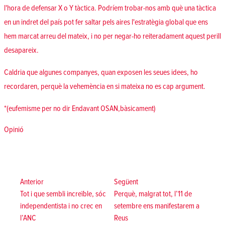
l'hora de defensar X o Y tàctica. Podríem trobar-nos amb què una tàctica
en un indret del país pot fer saltar pels aires l'estratègia global que ens
hem marcat arreu del mateix, i no per negar-ho reiteradament aquest perill
desapareix.
Caldria que algunes companyes, quan exposen les seues idees, ho
recordaren, perquè la vehemència en si mateixa no es cap argument.
*(eufemisme per no dir Endavant OSAN,bàsicament)
Posted in
Opinió
Navegació
d'entrades
Anterior:
Següent:
Anterior
Següent
Tot i que sembli increïble, sóc
Perquè, malgrat tot, l’11 de
independentista i no crec en
setembre ens manifestarem a
l’ANC
Reus