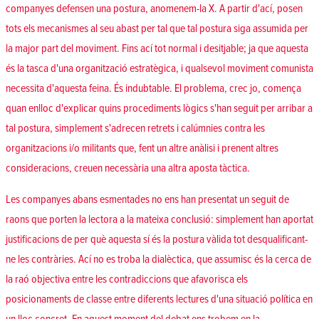
companyes defensen una postura, anomenem-la X. A partir d'ací, posen
tots els mecanismes al seu abast per tal que tal postura siga assumida per
la major part del moviment. Fins ací tot normal i desitjable; ja que aquesta
és la tasca d'una organització estratègica, i qualsevol moviment comunista
necessita d'aquesta feina. És indubtable. El problema, crec jo, comença
quan enlloc d'explicar quins procediments lògics s'han seguit per arribar a
tal postura, simplement s'adrecen retrets i calúmnies contra les
organitzacions i/o militants que, fent un altre anàlisi i prenent altres
consideracions, creuen necessària una altra aposta tàctica.
Les companyes abans esmentades no ens han presentat un seguit de
raons que porten la lectora a la mateixa conclusió: simplement han aportat
justificacions de per què aquesta sí és la postura vàlida tot desqualificant-
ne les contràries. Ací no es troba la dialèctica, que assumisc és la cerca de
la raó objectiva entre les contradiccions que afavorisca els
posicionaments de classe entre diferents lectures d'una situació política en