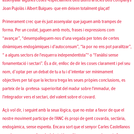
assenyalar algunes coses -especialment dels últims articles dels companys
Joan Pujolàs i Albert Buigues- que em deixen totalment glaçat!
Primerament crec que és just assenyalar que juguen amb trampes de
forma. Per un costat, juguen amb mots, frases i expressions com
“avançar”, “desempalleguem-nos d'una vegada per totes de certes
dinàmiques endogàmiques i d'autoconsum”, “la por no ens pot paralitzar”,
“ a alguns sectors de l'esquerra independentista”* o “l'anàlisi sense
fonamentació i sectari”. És a dir, enlloc de dir les coses clarament i pel seu
nom, d’optar per un debat de tu a tu i d’intentar ser mínimament
objectives per tal que la lectora trega les seues pròpies conclusions, es
parteix de la -pretesa- superioritat del madur sobre l'immadur, de
l'integrador vers el sectari, del valent sobre el covard.
Açò vol dir, i seguint amb la seua lògica, que no estar a favor de que el
nostre moviment participe de l'ANC és propi de gent covarda, sectària,
endogàmica, sense espenta. Encara sort que el senyor Carles Castellanos