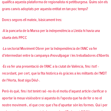
qualifica aquesta plataforma de regionalista ni petitburgesa. Quins són els
grans canvis adoptats per aquesta entitat en tan poc temps?
Doncs segons ell mateix, bàsicament tres:
-A la pancarta de la Marxa per la independència a Lleida hi havia una
silueta dels PPCC
-La sectorial Moviment Obrer per la Independència de l'ANC va fer
d'intermediari entre la campanya #novullpagar i les treballadores d'Abertis
-Es va fer una presentació de l'ANC a la ciutat de València, fins i tot! -
recordant, per cert, que la fita històrica és gràcies a les militants de l'MDT
de l'Horta, lloat siga Déu!-.
Però és què, fins i tot tenint raó -no és el motiu d'aquest article clarificar o
aportar la meua visiósobre si aquesta és l'aposta que ha de fer o no el
nostre moviment-, el que crec que s'ha d'apuntar són les formes. Qui i per