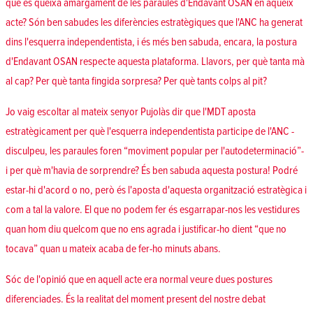
què es queixa amargament de les paraules d'Endavant OSAN en aqueix
acte? Són ben sabudes les diferències estratègiques que l'ANC ha generat
dins l'esquerra independentista, i és més ben sabuda, encara, la postura
d'Endavant OSAN respecte aquesta plataforma. Llavors, per què tanta mà
al cap? Per què tanta fingida sorpresa? Per què tants colps al pit?
Jo vaig escoltar al mateix senyor Pujolàs dir que l'MDT aposta
estratègicament per què l'esquerra independentista participe de l'ANC -
disculpeu, les paraules foren “moviment popular per l'autodeterminació”-
i per què m'havia de sorprendre? És ben sabuda aquesta postura! Podré
estar-hi d'acord o no, però és l'aposta d'aquesta organització estratègica i
com a tal la valore. El que no podem fer és esgarrapar-nos les vestidures
quan hom diu quelcom que no ens agrada i justificar-ho dient “que no
tocava” quan u mateix acaba de fer-ho minuts abans.
Sóc de l'opinió que en aquell acte era normal veure dues postures
diferenciades. És la realitat del moment present del nostre debat