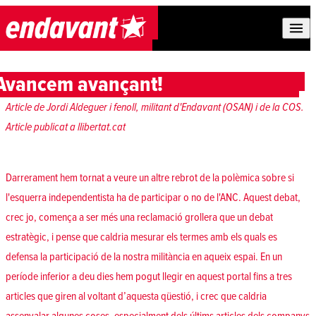
Skip to content
Avancem avançant!
Article de Jordi Aldeguer i fenoll, militant d'Endavant (OSAN) i de la COS.
Article publicat a llibertat.cat
Darrerament hem tornat a veure un altre rebrot de la polèmica sobre si
l'esquerra independentista ha de participar o no de l'ANC. Aquest debat,
crec jo, comença a ser més una reclamació grollera que un debat
estratègic, i pense que caldria mesurar els termes amb els quals es
defensa la participació de la nostra militància en aqueix espai. En un
període inferior a deu dies hem pogut llegir en aquest portal fins a tres
articles que giren al voltant d’aquesta qüestió, i crec que caldria