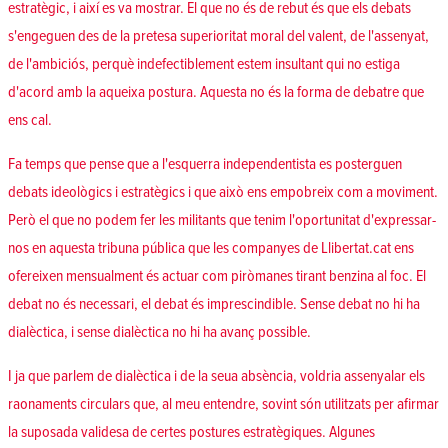
estratègic, i així es va mostrar. El que no és de rebut és que els debats
s'engeguen des de la pretesa superioritat moral del valent, de l'assenyat,
de l'ambiciós, perquè indefectiblement estem insultant qui no estiga
d'acord amb la aqueixa postura. Aquesta no és la forma de debatre que
ens cal.
Fa temps que pense que a l'esquerra independentista es posterguen
debats ideològics i estratègics i que això ens empobreix com a moviment.
Però el que no podem fer les militants que tenim l'oportunitat d'expressar-
nos en aquesta tribuna pública que les companyes de Llibertat.cat ens
ofereixen mensualment és actuar com piròmanes tirant benzina al foc. El
debat no és necessari, el debat és imprescindible. Sense debat no hi ha
dialèctica, i sense dialèctica no hi ha avanç possible.
I ja que parlem de dialèctica i de la seua absència, voldria assenyalar els
raonaments circulars que, al meu entendre, sovint són utilitzats per afirmar
la suposada validesa de certes postures estratègiques. Algunes