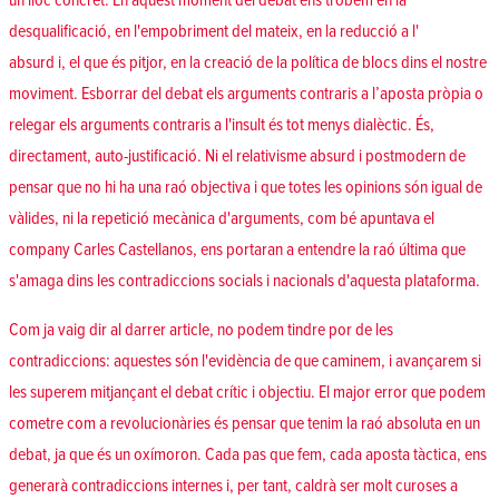
un lloc concret. En aquest moment del debat ens trobem en la
desqualificació, en l'empobriment del mateix, en la reducció a l'
absurd i, el que és pitjor, en la creació de la política de blocs dins el nostre
moviment. Esborrar del debat els arguments contraris a l’aposta pròpia o
relegar els arguments contraris a l'insult és tot menys dialèctic. És,
directament, auto-justificació. Ni el relativisme absurd i postmodern de
pensar que no hi ha una raó objectiva i que totes les opinions són igual de
vàlides, ni la repetició mecànica d'arguments, com bé apuntava el
company Carles Castellanos, ens portaran a entendre la raó última que
s'amaga dins les contradiccions socials i nacionals d'aquesta plataforma.
Com ja vaig dir al darrer article, no podem tindre por de les
contradiccions: aquestes són l'evidència de que caminem, i avançarem si
les superem mitjançant el debat crític i objectiu. El major error que podem
cometre com a revolucionàries és pensar que tenim la raó absoluta en un
debat, ja que és un oxímoron. Cada pas que fem, cada aposta tàctica, ens
generarà contradiccions internes i, per tant, caldrà ser molt curoses a