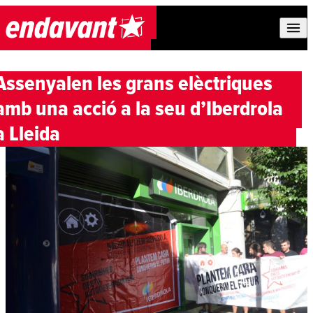
Skip to content
Assenyalen les grans elèctriques
amb una acció a la seu d’Iberdrola
a Lleida