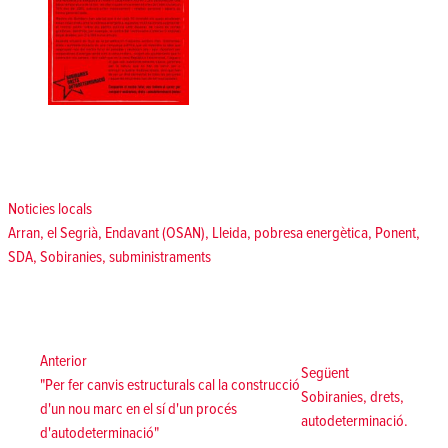
Posted in
Noticies locals
Tags:
Arran
,
el Segrià
,
Endavant (OSAN)
,
Lleida
,
pobresa energètica
,
Ponent
,
SDA
,
Sobiranies
,
subministraments
Navegació
d'entrades
Anterior:
Anterior
Següent:
Següent
"Per fer canvis estructurals cal la construcció
Sobiranies, drets,
d'un nou marc en el sí d'un procés
autodeterminació.
d'autodeterminació"