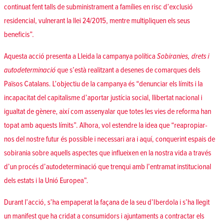
continuat fent talls de subministrament a famílies en risc d’exclusió
residencial, vulnerant la llei 24/2015, mentre multipliquen els seus
beneficis”.
Aquesta acció presenta a Lleida la campanya política
Sobiranies, drets i
autodeterminació
que s’està realitzant a desenes de comarques dels
Països Catalans. L’objectiu de la campanya és “denunciar els límits i la
incapacitat del capitalisme d’aportar justícia social, llibertat nacional i
igualtat de gènere, així com assenyalar que totes les vies de reforma han
topat amb aquests límits”. Alhora, vol estendre la idea que “reapropiar-
nos del nostre futur és possible i necessari ara i aquí, conquerint espais de
sobirania sobre aquells aspectes que influeixen en la nostra vida a través
d’un procés d’autodeterminació que trenqui amb l’entramat institucional
dels estats i la Unió Europea”.
Durant l’acció, s’ha empaperat la façana de la seu d’Iberdola i s’ha llegit
un
manifest
que ha cridat a consumidors i ajuntaments a contractar els