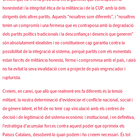
honestedat i la integritat ètica de la militància i de la CUP, amb la dels
dirigents dels altres partits. Aquests “nosaltres som diferents”, i “nosaltres
tenim un compromís i una fermesa que es contraposa amb la degradació
dels partits polítics tradicionals i la desconfiança i desencís que generen”
són absolutament idealistes i no constitueixen cap garantia contra la
possibilitat de la integració al sistema, perquè partits com els esmentats
estan farcits de militància honesta, ferma i compromesa amb el país, i això
no ha evitat la seva invalidació com a projecte de país engrescador i
rupturista.
Creiem, en canvi, que allò que realment ens fa diferents és la tensió
militant, la nostra determinació d'evidenciar el conflicte nacional, social i
de gènere latent, el fet de no tenir cap vinculació amb els centres de
decisió i de legitimació del sistema econòmic i institucional, i en definitiva,
l'estratègia d'acumular forces contra aquest poder que oprimeix els
Països Catalans, desobeint-lo quan podem i ho creiem necessari. És tot