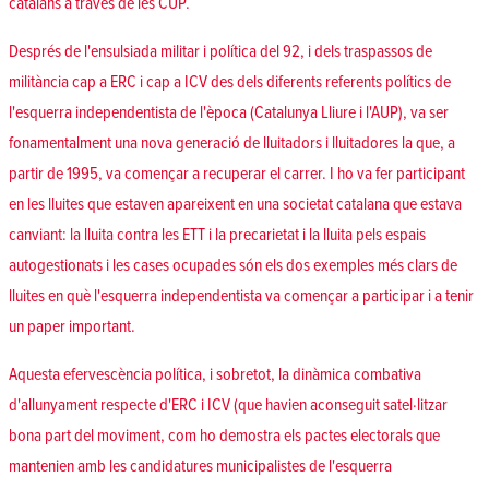
catalans a través de les CUP.
Després de l'ensulsiada militar i política del 92, i dels traspassos de
militància cap a ERC i cap a ICV des dels diferents referents polítics de
l'esquerra independentista de l'època (Catalunya Lliure i l'AUP), va ser
fonamentalment una nova generació de lluitadors i lluitadores la que, a
partir de 1995, va començar a recuperar el carrer. I ho va fer participant
en les lluites que estaven apareixent en una societat catalana que estava
canviant: la lluita contra les ETT i la precarietat i la lluita pels espais
autogestionats i les cases ocupades són els dos exemples més clars de
lluites en què l'esquerra independentista va començar a participar i a tenir
un paper important.
Aquesta efervescència política, i sobretot, la dinàmica combativa
d'allunyament respecte d'ERC i ICV (que havien aconseguit satel·litzar
bona part del moviment, com ho demostra els pactes electorals que
mantenien amb les candidatures municipalistes de l'esquerra