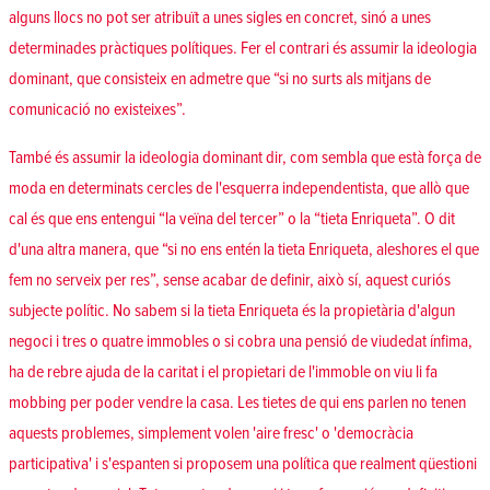
alguns llocs no pot ser atribuït a unes sigles en concret, sinó a unes
determinades pràctiques polítiques. Fer el contrari és assumir la ideologia
dominant, que consisteix en admetre que “si no surts als mitjans de
comunicació no existeixes”.
També és assumir la ideologia dominant dir, com sembla que està força de
moda en determinats cercles de l'esquerra independentista, que allò que
cal és que ens entengui “la veïna del tercer” o la “tieta Enriqueta”. O dit
d'una altra manera, que “si no ens entén la tieta Enriqueta, aleshores el que
fem no serveix per res”, sense acabar de definir, això sí, aquest curiós
subjecte polític. No sabem si la tieta Enriqueta és la propietària d'algun
negoci i tres o quatre immobles o si cobra una pensió de viudedat ínfima,
ha de rebre ajuda de la caritat i el propietari de l'immoble on viu li fa
mobbing per poder vendre la casa. Les tietes de qui ens parlen no tenen
aquests problemes, simplement volen 'aire fresc' o 'democràcia
participativa' i s'espanten si proposem una política que realment qüestioni