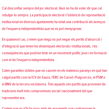
Cal desconfiar sempre del joc electoral. Això no ha de voler dir que cal
rebutjar-lo sempre. La participació electoral i l'obtenció de representació
institucional en diversos ajuntaments ha estat una contribució als avenços
de l'esquerra independentista que no es pot menysprear.
En qualsevol cas, creiem que ningú no pot negar els perills d'absorció i
d'integració que tenen les dinàmiques electorals i institucionals, i les
conseqüències que podrien tenir en un moviment polític jove i en formació
com el de l'esquerra independentista.
Calen garanties sòlides que no caurem en els mateixos paranys en què han
caigut partits com la ICV de Saura, l'ERC de Carod i Puigcercós, el PSM o
el BNV de la tercera via blavera. Tots aquests són partits que provenen de
tradicions molt més compromeses social i nacionalment del que
representen ara.
Creiem que no n'hi ha prou amb els arguments que contraposen la