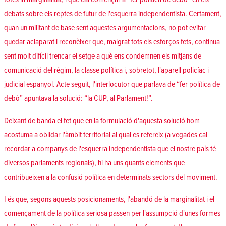
debats sobre els reptes de futur de l'esquerra independentista. Certament,
quan un militant de base sent aquestes argumentacions, no pot evitar
quedar aclaparat i reconèixer que, malgrat tots els esforços fets, continua
sent molt difícil trencar el setge a què ens condemnen els mitjans de
comunicació del règim, la classe política i, sobretot, l'aparell policíac i
judicial espanyol. Acte seguit, l'interlocutor que parlava de “fer política de
debò” apuntava la solució: “la CUP, al Parlament!”.
Deixant de banda el fet que en la formulació d'aquesta solució hom
acostuma a oblidar l'àmbit territorial al qual es refereix (a vegades cal
recordar a companys de l'esquerra independentista que el nostre país té
diversos parlaments regionals), hi ha uns quants elements que
contribueixen a la confusió política en determinats sectors del moviment.
I és que, segons aquests posicionaments, l'abandó de la marginalitat i el
començament de la política seriosa passen per l'assumpció d'unes formes