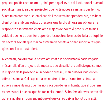
projecte polític revolucionari, sinó per a qualsevol col·lectiu social que vol
socialitzar una idea o un projecte i que no té accés als mitjans per fer-ho.
Si tenim en compte que, en el cas de l'esquerra independentista, ens hem
d'enfrontar amb uns estats opressors que tard o d'hora ens obligaran a
respondre a la seva violència amb mitjans de coerció propis, es fa més
evident que no podem fer dependre les nostres formes de lluita de l'opinió
de sectors socials que mai no estaran disposats a donar suport a res que
qüestioni l'ordre establert.
Al contrari, cal orientar la nostra activitat a la socialització cada vegada
més àmplia d'un projecte de ruptura, que visualitzi el conflicte que sotmet
la majoria de la població a un poder opressiu, manipulador i violent en
última instància. Cal explicar a les nostres tietes, als nostres veïns, i a
aquells simpatitzants que mai no s'acaben de fer militants, que el que fem
és necessari, i que cal que ho facin ells també. Si ho fem al revés, seran ells
qui ens acabaran convencent que el que cal és deixar-ho tot com està.