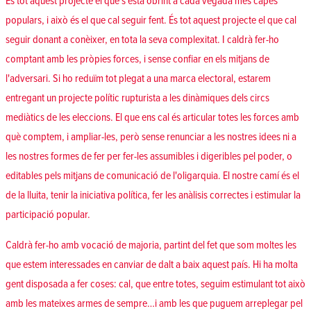
És tot aquest projecte el que s'està obrint a cada vegada més capes
populars, i això és el que cal seguir fent. És tot aquest projecte el que cal
seguir donant a conèixer, en tota la seva complexitat. I caldrà fer-ho
comptant amb les pròpies forces, i sense confiar en els mitjans de
l'adversari. Si ho reduïm tot plegat a una marca electoral, estarem
entregant un projecte polític rupturista a les dinàmiques dels circs
mediàtics de les eleccions. El que ens cal és articular totes les forces amb
què comptem, i ampliar-les, però sense renunciar a les nostres idees ni a
les nostres formes de fer per fer-les assumibles i digeribles pel poder, o
editables pels mitjans de comunicació de l'oligarquia. El nostre camí és el
de la lluita, tenir la iniciativa política, fer les anàlisis correctes i estimular la
participació popular.
Caldrà fer-ho amb vocació de majoria, partint del fet que som moltes les
que estem interessades en canviar de dalt a baix aquest país. Hi ha molta
gent disposada a fer coses: cal, que entre totes, seguim estimulant tot això
amb les mateixes armes de sempre…i amb les que puguem arreplegar pel