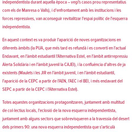
independentista durant aquella època – vegi's casos prou representatius
com els de Manresa o Valls), i d'enfrontament amb les institucions i les
forces repressives, van aconseguir revitalitzar l'espai polític de l'esquerra
independentista.
En aquest context es va produir l'aparició de noves organitzacions en
diferents àmbits (la PUA, que més tard es refundà i es convertí en l'actual
Endavant, en l'àmbit estudiantil l'Alternativa Estel, en l'àmbit antirrepressiu
Alerta Solidària i en l'àmbit juvenil la CAJEI), i la confluència d'altres de ja
existents (Maulets i les JIR en l'àmbit juvenil, i en l'àmbit estudiantil,
l'aparició de la CEPC a partir de l'AEN, l'AEC i el BEI, i més endavant del
SEPC a partir de la CEPC i l'Alternativa Estel).
Totes aquestes organitzacions protagonitzaren, juntament amb multitud
de col·lectius locals, l'eclosió de la nova esquerra independentista,
juntament amb alguns sectors que sobrevisqueren a la travessia del desert
dels primers 90: una nova esquerra independentista que s'articulà