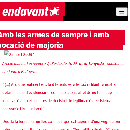
Skip to content
Amb les armes de sempre i amb
vocació de majoria
Article publicat al número 7, d'estiu de 2009, de la
Tanyada
, publicació
nacional d'Endavant.
" (…) Allò que realment ens fa diferents és la tensió militant, la nostra
determinació d'evidenciar el conflicte latent, el fet de no tenir cap
vinculació amb els centres de decisió i de legitimació del sistema
econòmic i institucional."
Des de fa temps, és un lloc comú dir que cal superar d'una vegada per
totes la marginalitat, i que cal començar a “fer política de debò” en els