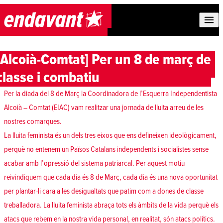
Skip to content
[Alcoià-Comtat] Per un 8 de març de
classe i combatiu
Per la diada del
8 de Març
la Coordinadora de l’Esquerra Independentista
Alcoià – Comtat (
EIAC
) vam realitzar una jornada de lluita arreu de les
nostres comarques.
La lluita feminista és un dels tres eixos que ens defineixen ideològicament,
perquè no entenem un Països Catalans independents i socialistes sense
acabar amb l’opressió del sistema patriarcal. Per aquest motiu
reivindiquem que cada dia és 8 de Març, cada dia és una nova oportunitat
per plantar-li cara a les desigualtats que patim com a dones de classe
treballadora. La lluita feminista abraça tots els àmbits de la vida perquè els
atacs que rebem en la nostra vida personal, en realitat, són atacs polítics.