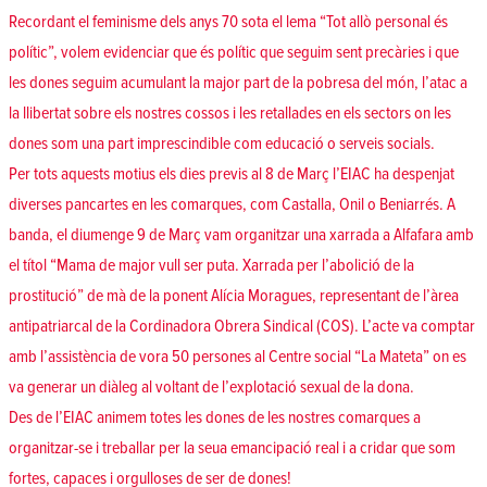
Recordant el feminisme dels anys 70 sota el lema “Tot allò personal és
polític”, volem evidenciar que és polític que seguim sent precàries i que
les dones seguim acumulant la major part de la pobresa del món, l’atac a
la llibertat sobre els nostres cossos i les retallades en els sectors on les
dones som una part imprescindible com educació o serveis socials.
Per tots aquests motius els dies previs al 8 de Març l’EIAC ha despenjat
diverses pancartes en les comarques, com Castalla, Onil o Beniarrés. A
banda, el diumenge 9 de Març vam organitzar una xarrada a Alfafara amb
el títol “Mama de major vull ser puta. Xarrada per l’abolició de la
prostitució” de mà de la ponent Alícia Moragues, representant de l’àrea
antipatriarcal de la Cordinadora Obrera Sindical (COS). L’acte va comptar
amb l’assistència de vora 50 persones al Centre social “La Mateta” on es
va generar un diàleg al voltant de l’explotació sexual de la dona.
Des de l’EIAC animem totes les dones de les nostres comarques a
organitzar-se i treballar per la seua emancipació real i a cridar que som
fortes, capaces i orgulloses de ser de dones!