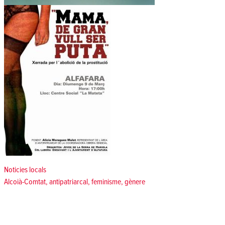
Posted in
Noticies locals
Tags:
Alcoià-Comtat
,
antipatriarcal
,
feminisme
,
gènere
Navegació