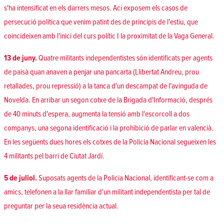
s'ha intensificat en els darrers mesos. Ací exposem els casos de
persecució política que venim patint des de principis de l'estiu, que
coincideixen amb l'inici del curs polític I la proximitat de la Vaga General.
13 de juny.
Quatre militants independentistes són identificats per agents
de paisà quan anaven a penjar una pancarta (Llibertat Andreu, prou
retallades, prou repressió) a la tanca d'un descampat de l'avinguda de
Novelda. En arribar un segon cotxe de la Brigada d'Informació, després
de 40 minuts d'espera, augmenta la tensió amb l'escorcoll a dos
companys, una segona identificació i la prohibició de parlar en valencià.
En les següents dues hores els cotxes de la Policia Nacional segueixen les
4 militants pel barri de Ciutat Jardí.
5 de juliol.
Suposats agents de la Policia Nacional, identificant-se com a
amics, telefonen a la llar familiar d'un militant independentista per tal de
preguntar per la seua residència actual.