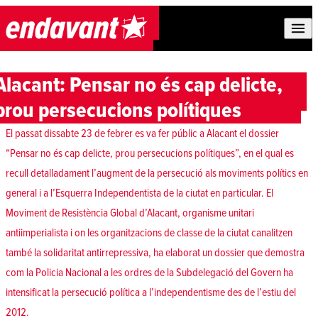
Skip to content
Alacant: Pensar no és cap delicte,
prou persecucions polítiques
El passat dissabte 23 de febrer es va fer públic a Alacant el dossier
“Pensar no és cap delicte, prou persecucions polítiques”, en el qual es
recull detalladament l’augment de la persecució als moviments polítics en
general i a l’Esquerra Independentista de la ciutat en particular. El
Moviment de Resistència Global d’Alacant, organisme unitari
antiimperialista i on les organitzacions de classe de la ciutat canalitzen
també la solidaritat antirrepressiva, ha elaborat un dossier que demostra
com la Policia Nacional a les ordres de la Subdelegació del Govern ha
intensificat la persecució política a l’independentisme des de l’estiu del
2012.