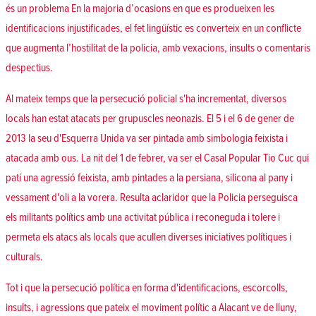
és un problema En la majoria d’ocasions en que es produeixen les
identificacions injustificades, el fet lingüístic es converteix en un conflicte
que augmenta l’hostilitat de la policia, amb vexacions, insults o comentaris
despectius.
Al mateix temps que la persecució policial s'ha incrementat, diversos
locals han estat atacats per grupuscles neonazis. El 5 i el 6 de gener de
2013 la seu d'Esquerra Unida va ser pintada amb simbologia feixista i
atacada amb ous. La nit del 1 de febrer, va ser el Casal Popular Tio Cuc qui
patí una agressió feixista, amb pintades a la persiana, silicona al pany i
vessament d'oli a la vorera. Resulta aclaridor que la Policia perseguisca
els militants polítics amb una activitat pública i reconeguda i tolere i
permeta els atacs als locals que acullen diverses iniciatives polítiques i
culturals.
Tot i que la persecució política en forma d'identificacions, escorcolls,
insults, i agressions que pateix el moviment polític a Alacant ve de lluny,