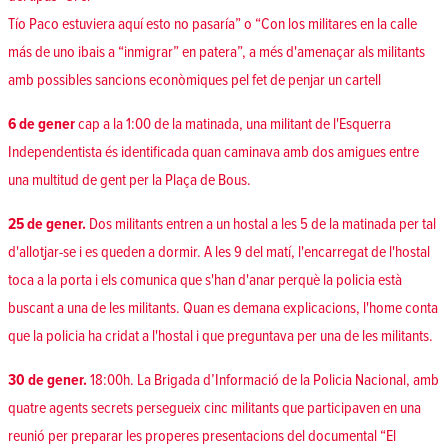
Tío Paco estuviera aquí esto no pasaría” o “Con los militares en la calle
más de uno ibais a “inmigrar” en patera”, a més d'amenaçar als militants
amb possibles sancions econòmiques pel fet de penjar un cartell
6 de gener
cap a la 1:00 de la matinada, una militant de l'Esquerra
Independentista és identificada quan caminava amb dos amigues entre
una multitud de gent per la Plaça de Bous.
25 de gener.
Dos militants entren a un hostal a les 5 de la matinada per tal
d'allotjar-se i es queden a dormir. A les 9 del matí, l'encarregat de l'hostal
toca a la porta i els comunica que s'han d'anar perquè la policia està
buscant a una de les militants. Quan es demana explicacions, l'home conta
que la policia ha cridat a l'hostal i que preguntava per una de les militants.
30 de gener.
18:00h. La Brigada d’Informació de la Policia Nacional, amb
quatre agents secrets persegueix cinc militants que participaven en una
reunió per preparar les properes presentacions del documental “El