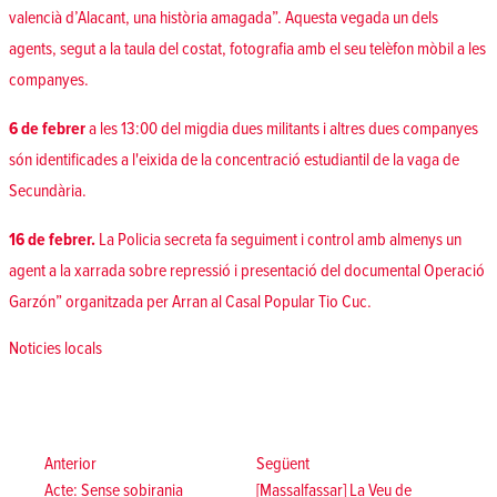
valencià d’Alacant, una història amagada”. Aquesta vegada un dels
agents, segut a la taula del costat, fotografia amb el seu telèfon mòbil a les
companyes.
6 de febrer
a les 13:00 del migdia dues militants i altres dues companyes
són identificades a l'eixida de la concentració estudiantil de la vaga de
Secundària.
16 de febrer.
La Policia secreta fa seguiment i control amb almenys un
agent a la xarrada sobre repressió i presentació del documental Operació
Garzón” organitzada per Arran al Casal Popular Tio Cuc.
Posted in
Noticies locals
Navegació
d'entrades
Anterior:
Següent:
Anterior
Següent
Acte: Sense sobirania
[Massalfassar] La Veu de