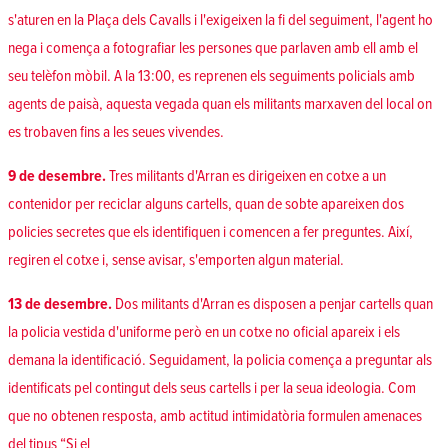
s'aturen en la Plaça dels Cavalls i l'exigeixen la fi del seguiment, l'agent ho
nega i comença a fotografiar les persones que parlaven amb ell amb el
seu telèfon mòbil. A la 13:00, es reprenen els seguiments policials amb
agents de paisà, aquesta vegada quan els militants marxaven del local on
es trobaven fins a les seues vivendes.
9 de desembre.
Tres militants d'Arran es dirigeixen en cotxe a un
contenidor per reciclar alguns cartells, quan de sobte apareixen dos
policies secretes que els identifiquen i comencen a fer preguntes. Així,
regiren el cotxe i, sense avisar, s'emporten algun material.
13 de desembre.
Dos militants d'Arran es disposen a penjar cartells quan
la policia vestida d'uniforme però en un cotxe no oficial apareix i els
demana la identificació. Seguidament, la policia comença a preguntar als
identificats pel contingut dels seus cartells i per la seua ideologia. Com
que no obtenen resposta, amb actitud intimidatòria formulen amenaces
del tipus “Si el