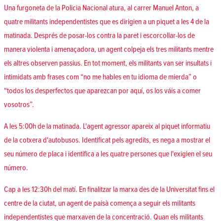
Una furgoneta de la Policia Nacional atura, al carrer Manuel Anton, a
quatre militants independentistes que es dirigien a un piquet a les 4 de la
matinada. Després de posar-los contra la paret i escorcollar-los de
manera violenta i amenaçadora, un agent colpeja els tres militants mentre
els altres observen passius. En tot moment, els militants van ser insultats i
intimidats amb frases com “no me hables en tu idioma de mierda” o
“todos los desperfectos que aparezcan por aquí, os los váis a comer
vosotros”.
A les 5:00h de la matinada. L'agent agressor apareix al piquet informatiu
de la cotxera d'autobusos. Identificat pels agredits, es nega a mostrar el
seu número de placa i identifica a les quatre persones que l'exigien el seu
número.
Cap a les 12:30h del matí. En finalitzar la marxa des de la Universitat fins el
centre de la ciutat, un agent de paisà comença a seguir els militants
independentistes que marxaven de la concentració. Quan els militants