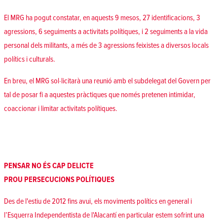
El MRG ha pogut constatar, en aquests 9 mesos, 27 identificacions, 3
agressions, 6 seguiments a activitats polítiques, i 2 seguiments a la vida
personal dels militants, a més de 3 agressions feixistes a diversos locals
polítics i culturals.
En breu, el MRG sol·licitarà una reunió amb el subdelegat del Govern per
tal de posar fi a aquestes pràctiques que només pretenen intimidar,
coaccionar i limitar activitats polítiques.
PENSAR NO ÉS CAP DELICTE
PROU PERSECUCIONS POLÍTIQUES
Des de l'estiu de 2012 fins avui, els moviments polítics en general i
l’Esquerra Independentista de l'Alacantí en particular estem sofrint una