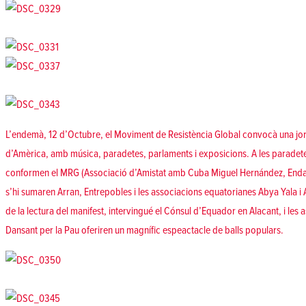
L’endemà, 12 d’Octubre, el Moviment de Resistència Global convocà una jor
d’Amèrica, amb música, paradetes, parlaments i exposicions. A les paradete
conformen el MRG (Associació d’Amistat amb Cuba Miguel Hernández, Enda
s’hi sumaren Arran, Entrepobles i les associacions equatorianes Abya Yala i
de la lectura del manifest, intervingué el Cónsul d’Equador en Alacant, i les
Dansant per la Pau oferiren un magnífic espeactacle de balls populars.