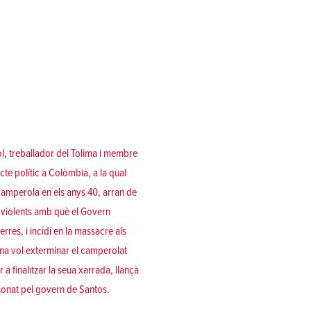
l, treballador del Tolima i membre
icte polític a Colòmbia, a la qual
camperola en els anys 40, arran de
 violents amb què el Govern
rres, i incidí en la massacre als
na vol exterminar el camperolat
 a finalitzar la seua xarrada, llançà
sonat pel govern de Santos.