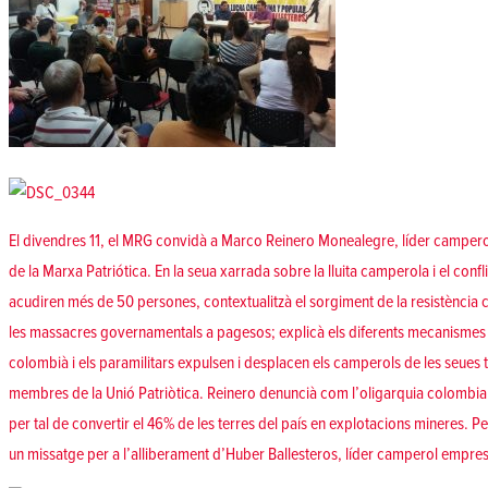
El divendres 11, el MRG convidà a Marco Reinero Monealegre, líder campero
de la Marxa Patriótica. En la seua xarrada sobre la lluita camperola i el confl
acudiren més de 50 persones, contextualitzà el sorgiment de la resistència 
les massacres governamentals a pagesos; explicà els diferents mecanismes
colombià i els paramilitars expulsen i desplacen els camperols de les seues te
membres de la Unió Patriòtica. Reinero denuncià com l’oligarquia colombia
per tal de convertir el 46% de les terres del país en explotacions mineres. Per
un missatge per a l’alliberament d’Huber Ballesteros, líder camperol empre