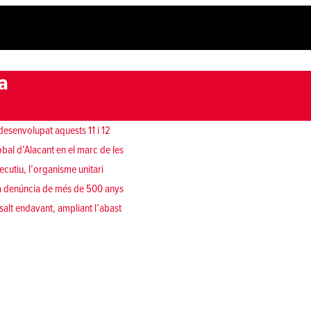
a
 desenvolupat aquests 11 i 12
bal d’Alacant en el marc de les
ecutiu, l’organisme unitari
 la denúncia de més de 500 anys
salt endavant, ampliant l’abast