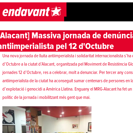
Skip to content
[Alacant] Massiva jornada de denúnci
antiimperialista pel 12 d'Octubre
Una nova jornada de lluita antiimperialista i solidaritat internacionalista s’ha
d’Octubre a la ciutat d’Alacant, organitzada pel Moviment de Resistència Glo
jornades 12 d’Octubre, res a celebrar, molt a denunciar. Per tercer any cons
antiimperialista de la ciutat ha aconseguit sumar centenars de persones en
d’explotació i genocidi a Amèrica Llatina. Enguany el MRG-Alacant ha fet un 
polític de la jornada i mobilitzant més gent que mai.