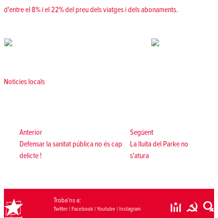
d'entre el 8% i el 22% del preu dels viatges i dels abonaments.
Posted in
Noticies locals
Navegació
d'entrades
Anterior:
Següent:
Anterior
Següent
Defensar la sanitat pública no és cap
La lluita del Parke no
delicte !
s'atura
Troba’ns a:
Twitter
|
Facebook
|
Youtube
|
Instagram