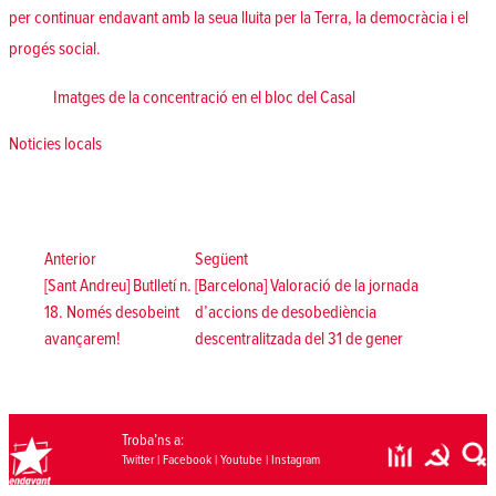
per continuar endavant amb la seua lluita per la Terra, la democràcia i el
progés social.
Imatges de la concentració en el bloc del Casal
Posted in
Noticies locals
Navegació
d'entrades
Anterior:
Següent:
Anterior
Següent
[Sant Andreu] Butlletí n.
[Barcelona] Valoració de la jornada
18. Només desobeint
d’accions de desobediència
avançarem!
descentralitzada del 31 de gener
Troba’ns a:
Twitter
|
Facebook
|
Youtube
|
Instagram