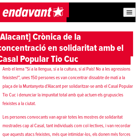
Skip to content
[Alacant] Crònica de la
concentració en solidaritat amb el
Casal Popular Tio Cuc
Amb el lema "Sí a la llengua, sí a la cultura, sí al País! No a les agressions
feixistes!", unes 150 persones es van concentrar dissabte de matí a la
plaça de la Muntanyeta d'Alacant per solidaritzar-se amb el Casal Popular
Tio Cuc i denunciar la impunitat total amb què actuen els grupuscles
feixistes a la ciutat.
Les persones convocants van agrair totes les mostres de solidaritat
mostrades cap al Casal, tant individuals com col·lectives, i van recordar
que aquests atacs feixistes, més que intimidar-los, els donen més forces