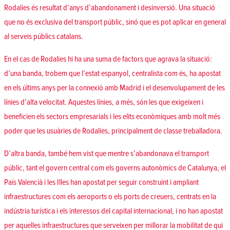
Rodalies és resultat d’anys d’abandonament i desinversió. Una situació
que no és exclusiva del transport públic, sinó que es pot aplicar en general
al serveis públics catalans.
En el cas de Rodalies hi ha una suma de factors que agrava la situació:
d’una banda, trobem que l’estat espanyol, centralista com és, ha apostat
en els últims anys per la connexió amb Madrid i el desenvolupament de les
línies d’alta velocitat. Aquestes línies, a més, són les que exigeixen i
beneficien els sectors empresarials i les elits econòmiques amb molt més
poder que les usuàries de Rodalies, principalment de classe treballadora.
D’altra banda, també hem vist que mentre s’abandonava el transport
públic, tant el govern central com els governs autonòmics de Catalunya, el
País Valencià i les Illes han apostat per seguir construint i ampliant
infraestructures com els aeroports o els ports de creuers, centrats en la
indústria turística i els interessos del capital internacional, i no han apostat
per aquelles infraestructures que serveixen per millorar la mobilitat de qui