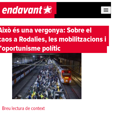
Skip to content
Això és una vergonya: Sobre el
caos a Rodalies, les mobilitzacions i
l’oportunisme polític
Breu lectura de context