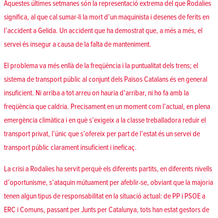
Aquestes últimes setmanes són la representació extrema del que Rodalies
significa, al que cal sumar-li la mort d’un maquinista i desenes de ferits en
l’accident a Gelida. Un accident que ha demostrat que, a més a més, el
servei és insegur a causa de la falta de manteniment.
El problema va més enllà de la freqüència i la puntualitat dels trens; el
sistema de transport públic al conjunt dels Països Catalans és en general
insuficient. Ni arriba a tot arreu on hauria d’arribar, ni ho fa amb la
freqüència que caldria. Precisament en un moment com l’actual, en plena
emergència climàtica i en què s’exigeix a la classe treballadora reduir el
transport privat, l’únic que s’ofereix per part de l’estat és un servei de
transport públic clarament insuficient i ineficaç.
La crisi a Rodalies ha servit perquè els diferents partits, en diferents nivells
d’oportunisme, s’ataquin mútuament per afeblir-se, obviant que la majoria
tenen algun tipus de responsabilitat en la situació actual: de PP i PSOE a
ERC i Comuns, passant per Junts per Catalunya, tots han estat gestors de