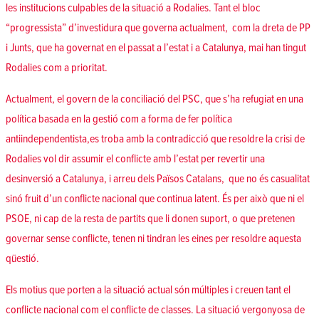
les institucions culpables de la situació a Rodalies. Tant el bloc
“progressista” d’investidura que governa actualment, com la dreta de PP
i Junts, que ha governat en el passat a l’estat i a Catalunya, mai han tingut
Rodalies com a prioritat.
Actualment, el govern de la conciliació del PSC, que s’ha refugiat en una
política basada en la gestió com a forma de fer política
antiindependentista,es troba amb la contradicció que resoldre la crisi de
Rodalies vol dir assumir el conflicte amb l’estat per revertir una
desinversió a Catalunya, i arreu dels Països Catalans, que no és casualitat
sinó fruit d’un conflicte nacional que continua latent. És per això que ni el
PSOE, ni cap de la resta de partits que li donen suport, o que pretenen
governar sense conflicte, tenen ni tindran les eines per resoldre aquesta
qüestió.
Els motius que porten a la situació actual són múltiples i creuen tant el
conflicte nacional com el conflicte de classes. La situació vergonyosa de