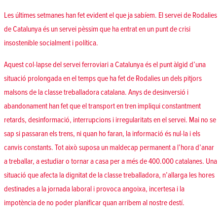
Les últimes setmanes han fet evident el que ja sabíem. El servei de Rodalies
de Catalunya és un servei pèssim que ha entrat en un punt de crisi
insostenible socialment i política.
Aquest col·lapse del servei ferroviari a Catalunya és el punt àlgid d’una
situació prolongada en el temps que ha fet de Rodalies un dels pitjors
malsons de la classe treballadora catalana. Anys de desinversió i
abandonament han fet que el transport en tren impliqui constantment
retards, desinformació, interrupcions i irregularitats en el servei. Mai no se
sap si passaran els trens, ni quan ho faran, la informació és nul·la i els
canvis constants. Tot això suposa un maldecap permanent a l’hora d’anar
a treballar, a estudiar o tornar a casa per a més de 400.000 catalanes. Una
situació que afecta la dignitat de la classe treballadora, n’allarga les hores
destinades a la jornada laboral i provoca angoixa, incertesa i la
impotència de no poder planificar quan arribem al nostre destí.