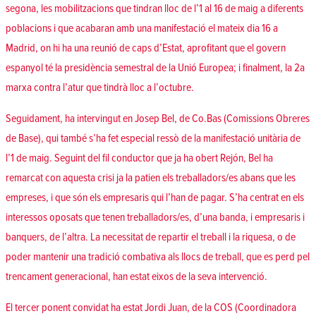
segona, les mobilitzacions que tindran lloc de l’1 al 16 de maig a diferents
poblacions i que acabaran amb una manifestació el mateix dia 16 a
Madrid, on hi ha una reunió de caps d’Estat, aprofitant que el govern
espanyol té la presidència semestral de la Unió Europea; i finalment, la 2a
marxa contra l’atur que tindrà lloc a l’octubre.
Seguidament, ha intervingut en Josep Bel, de Co.Bas (
Comissions Obreres
de Base
), qui també s’ha fet especial ressò de la manifestació unitària de
l’1 de maig. Seguint del fil conductor que ja ha obert Rejón, Bel ha
remarcat con aquesta crisi ja la patien els treballadors/es abans que les
empreses, i que són els empresaris qui l’han de pagar. S’ha centrat en els
interessos oposats que tenen treballadors/es, d’una banda, i empresaris i
banquers, de l’altra. La necessitat de repartir el treball i la riquesa, o de
poder mantenir una tradició combativa als llocs de treball, que es perd pel
trencament generacional, han estat eixos de la seva intervenció.
El tercer ponent convidat ha estat Jordi Juan, de la COS (
Coordinadora