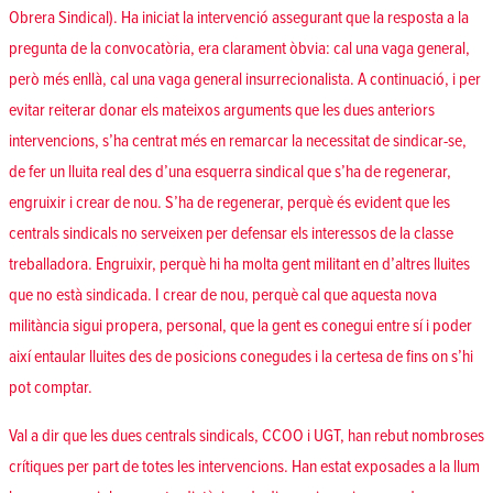
Obrera Sindical
). Ha iniciat la intervenció assegurant que la resposta a la
pregunta de la convocatòria, era clarament òbvia: cal una vaga general,
però més enllà, cal una vaga general insurrecionalista. A continuació, i per
evitar reiterar donar els mateixos arguments que les dues anteriors
intervencions, s’ha centrat més en remarcar la necessitat de sindicar-se,
de fer un lluita real des d’una esquerra sindical que s’ha de regenerar,
engruixir i crear de nou. S’ha de regenerar, perquè és evident que les
centrals sindicals no serveixen per defensar els interessos de la classe
treballadora. Engruixir, perquè hi ha molta gent militant en d’altres lluites
que no està sindicada. I crear de nou, perquè cal que aquesta nova
militància sigui propera, personal, que la gent es conegui entre sí i poder
així entaular lluites des de posicions conegudes i la certesa de fins on s’hi
pot comptar.
Val a dir que les dues centrals sindicals, CCOO i UGT, han rebut nombroses
crítiques per part de totes les intervencions. Han estat exposades a la llum