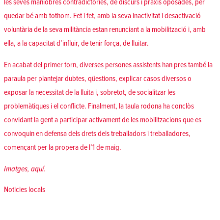
les seves maniobres contradictòries, de discurs i praxis oposades, per
quedar bé amb tothom. Fet i fet, amb la seva inactivitat i desactivació
voluntària de la seva militància estan renunciant a la mobilització i, amb
ella, a la capacitat d’influir, de tenir força, de lluitar.
En acabat del primer torn, diverses persones assistents han pres també la
paraula per plantejar dubtes, qüestions, explicar casos diversos o
exposar la necessitat de la lluita i, sobretot, de socialitzar les
problemàtiques i el conflicte. Finalment, la taula rodona ha conclòs
convidant la gent a participar activament de les mobilitzacions que es
convoquin en defensa dels drets dels treballadors i treballadores,
començant per la
propera de l’1 de maig
.
Imatges,
aquí.
Posted in
Noticies locals