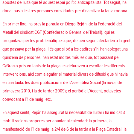
apostes de lluita que té aquest espai polític anticapitalista. Tot seguit, ha
donat pas a les tres persones convidades per dinamitzar la taula rodona.
En primer lloc, ha pres la paraula en Diego Rejón, de la Federació del
Metall del sindicat CGT (
Confederació General del Treball
), qui es
preguntava per les problemàtiques que, de ben segur, afectarien a la gent
que passava per la plaça. I és que si bé a les cadires s’hi han aplegat una
quinzena de persones, han estat moltes més les que, tot passant pel
C/Gran o pels voltants de la plaça, es deturaven a escoltar les diferents
intervencions, així com a agafar el material divers de difusió que hi havia
en una taula: les dues publicacions de l’Assemblea Social (
la nova, de
primavera 2010
, i
la de tardor 2009
); el periòdic
L’Accent
, octavetes
convocant a l’1 de maig, etc.
En aquest sentit, Rejón ha assegurat la necessitat de lluitar i ha indicat 3
mobilitzacions properes per apuntar al calendari: la primera, la
manifestació de l’1 de maig, a 2/4 de 6 de la tarda a la Plaça Catedral; la