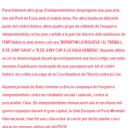
Paral·lelament altre grup d'independentistes despenjaren una pancarta
des del Pont de Fusta amb el mateix lema. Per altra banda en diferents
punts del centre històric altres quatre grups de militants de l'esquerra
independentista col·locaren cartells a la part de darrere dels autobusos de
l'EMT-València amb lemes com ara "REPARTIM LA RIQUESA I EL TREBALL.
8 DE JUNY VAGA" o "8 DE JUNY CAP A LA VAGA GENERAL". Aquesta última
acció es desenvolupaà durant aproximadament una hora i mitja i van estar
desenes d'autobusos municipals els que passejaren per tot el centre
històric les crides a la vaga de la Coordinadora de l'Horta contra la crisi.
Aquesta jornada de lluita s'emmarca dins la campanya de l'esquerra
independentista contra les retallades socials i salarials, contra la
precarietat i l'atur. Els independentistes denunciaren així el servilisme del
govern espanyol davant el gran capital, la Unió Europea i el Fons Monetari
Internacional, i han fet una crida a eixir al carrer per tal de plantar cara i
aturar les mesures antisocials del PSOE.