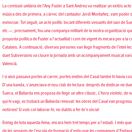
La comissió unitària de l’Any Fuster a Sant Andreu va realitzar un exitós ac
música des de primera, a càrrec del
cantautor Jordi Montañez
, vam poder d
esmorzar. Tot seguit, un acte polític tocant diferents vessants del savi de Sue
etc.—; precisament, fou una companya militant de la nostra organització qui
proposta política de Fuster a l’actualitat
i com de vigent és encara per a la c
Catalans. A continuació, diverses persones van llegir fragments de l’intel·le
duet Subversions va cloure la jornada amb un acompanyament musical
vari
Valencià.
I si això passava portes al carrer, portes endins del Casal també hi havia co
D’una banda, s’anunciava el nou club de lectura: després de dedicar-ne dues 
Sueca, el Baliarda
ens proposa de llegir un altre clàssic,
L’hora violeta
, de 
qui hi vagi, es trobarà un Baliarda renovat: les obres del Casal van progressant
notòries! Si vols col·laborar-hi, no dubtis a fer-te’n sòcia!
Enmig de tota aquesta feina, encara hem tret temps per a l’estudi. I més que
de les sessions de l’
escola de formació d’estiu que les companyes d’Endavan