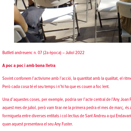
Butlletí andreuenc n. 07 (2a època) – Juliol 2022
A poc a poc i amb bona lletra
Sovint confonem l’activisme amb l’acció, la quantitat amb la qualitat, el ritm
Però cada cosa té el seu temps i n’hi ha que es couen a foc lent.
Una d’aquestes coses, per exemple, podria ser l’acte central de l’Any Joan F
aquest mes de juliol, però vam tirar-ne la primera pedra el mes de març, és 
formigueta entre diverses entitats i col·lectius de Sant Andreu a qui Endavan
quan aquest presentava el seu Any Fuster.