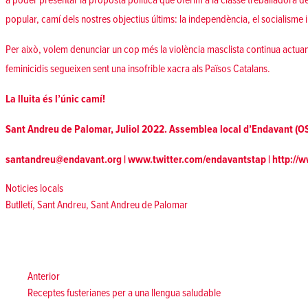
a poder presentar la proposta política que oferim a la classe treballadora del
popular, camí dels nostres objectius últims: la independència, el socialisme i
Per això, volem denunciar un cop més la violència masclista continua actuan
feminicidis segueixen sent una insofrible
xacra als Països Catalans
.
La lluita és l’únic camí!
Sant Andreu de Palomar, Juliol 2022. Assemblea local d’Endavant (
santandreu@endavant.org
|
www.twitter.com/endavantstap
|
http://
Posted in
Noticies locals
Tags:
Butlletí
,
Sant Andreu
,
Sant Andreu de Palomar
Navegació
d'entrades
Anterior:
Anterior
Receptes fusterianes per a una llengua saludable