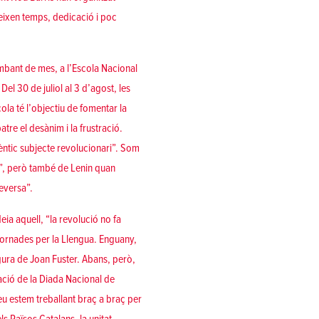
reixen temps, dedicació i poc
mbant de mes, a l’
Escola Nacional
. Del 30 de juliol al 3 d’agost, les
la té l’objectiu de fomentar la
atre el desànim i la frustració.
èntic subjecte revolucionari”. Som
a”, però també de Lenin quan
ceversa”.
eia aquell, “la revolució no fa
s Jornades per la Llengua. Enguany,
igura de Joan Fuster. Abans, però,
ció de la Diada Nacional de
u estem treballant braç a braç per