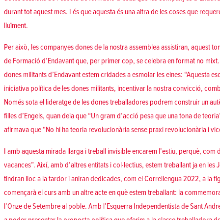
durant tot aquest mes. I és que aquesta és una altra de les coses que reque
lluïment.
Per això, les companyes dones de la nostra assemblea assistiran, aquest to
de Formació d’Endavant que, per primer cop, se celebra en format no mixt
dones militants d’Endavant estem cridades a esmolar les eines: “Aquesta esco
iniciativa política de les dones militants, incentivar la nostra convicció, comb
Només sota el lideratge de les dones treballadores podrem construir un aut
filles d’Engels, quan deia que “Un gram d’acció pesa que una tona de teori
afirmava que “No hi ha teoria revolucionària sense praxi revolucionària i vi
I amb aquesta mirada llarga i treball invisible encarem l’estiu, perquè, com d
vacances”. Així, amb d’altres entitats i col·lectius, estem treballant ja en le
tindran lloc a la tardor i aniran dedicades, com el Correllengua 2022, a la f
començarà el curs amb un altre acte en què estem treballant: la commemora
l’Onze de Setembre al poble. Amb l’Esquerra Independentista de Sant Andre