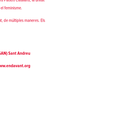
s Països Catalans, la unitat
 el feminisme.
t, de múltiples maneres. Els
OSAN) Sant Andreu
www.endavant.org