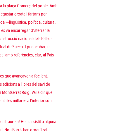
te a la plaça Comerç del poble. Amb
egustar orxata i fartons per
ca —lingüística, política, cultural,
 es va encarregar d’
aterrar la
onstrucció nacional dels Països
ctual de Sueca. I per acabar,
el
at i amb referències, clar, al País
ses que avançaven a foc lent.
edicions a llibres del savi de
na Montserrat Roig
. Val a dir que,
 i les millores a l’interior són
 en traurem! Hem assistit a alguna
t Nou Barris han organitzat