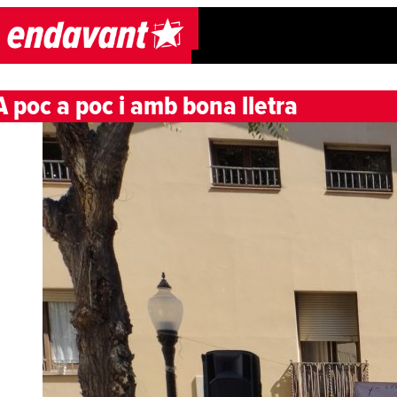
Skip to content
A poc a poc i amb bona lletra