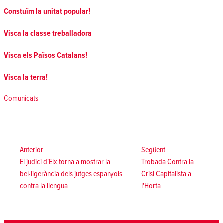
Constuïm la unitat popular!
Visca la classe treballadora
Visca els Països Catalans!
Visca la terra!
Posted in
Comunicats
Navegació
d'entrades
Anterior:
Següent:
Anterior
Següent
El judici d'Elx torna a mostrar la
Trobada Contra la
bel·ligerància dels jutges espanyols
Crisi Capitalista a
contra la llengua
l'Horta