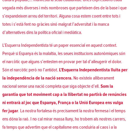
vegada més diverses i més nombroses que parteixen des de la base i que
s’expandeixen arreu del territori. Alguna cosa estem coent entre tots i
totes i s’està fent no gràcies sinó malgrat l’adversitat i la manca
d’alternatives dins la política oficial i mediàtica.
L’Esquerra Independentista té un paper essencial en aquest context.
Perquè si Espanya és la malaltia, les seues institucions autonòmiques són
el narcòtic que alguns s’entesten en provar per tal d’alleugerir el dolor.
Són el narcòtic però no l’antídot.
L’Esquerra Independentista lluita per
la independència de la nació sencera.
No existeix alliberament
nacional sense una nació completa que siga objecte d’ell.
Som la
garantia que tot moviment cap a la llibertat no partirà de renúncies
ni entrarà al joc que Espanya, França o la Unió Europea ens vulga
fer jugar
. La nostra fortalesa és precisament la nostra fermesa i el temps
ens dóna la raó. I no cal mirar massa lluny, ho trobem als nostres carrers,
fa temps que advertim que el capitalisme ens conduiria al caos i a la