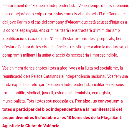
l’enfortiment de l’Esquerra Independentista. Venen temps difícils i l’enemic
ens colpejarà amb colps repressius com els viscuts pels 13 de Gandia, el
del jove Karim o el cas del company d'Alacant que està acusat d'injúries a
la corona espanyola, ens criminalitzarà i ens tractarà d’intimidar amb
identificacions i coaccions. N’hem d’estar preparades i preparats, hem
d’estar a l’altura de les circumstàncies i resistir i per a això la maduresa, el
compromís militant i la unitat d’acció és necessària i imprescindible.
Vos animem doncs a totes i tots a afegir-vos a la lluita pel socialisme, la
reunificació dels Països Catalans i la independència nacional. Vos fem una
crida explícita a reforçar l’Esquerra Independentista i militar en els seus
fronts: polític, sindical, juvenil, estudiantil, feminista, ecologista,
municipalista. Tots i totes sou necessàries.
Per això, us convoquem a
totes a participar del bloc independentista a la manifestació del
proper divendres 9 d'octubre a les 18 hores des de la Plaça Sant
Agustí de la Ciutat de València.