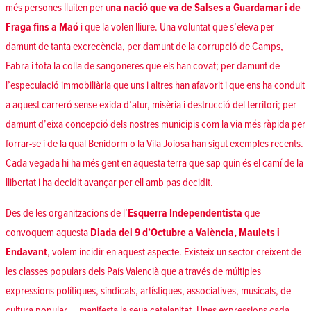
més persones lluiten per u
na nació que va de Salses a Guardamar i de
Fraga fins a Maó
i que la volen lliure. Una voluntat que s’eleva per
damunt de tanta excrecència, per damunt de la corrupció de Camps,
Fabra i tota la colla de sangoneres que els han covat; per damunt de
l’especulació immobiliària que uns i altres han afavorit i que ens ha conduit
a aquest carreró sense exida d’atur, misèria i destrucció del territori; per
damunt d’eixa concepció dels nostres municipis com la via més ràpida per
forrar-se i de la qual Benidorm o la Vila Joiosa han sigut exemples recents.
Cada vegada hi ha més gent en aquesta terra que sap quin és el camí de la
llibertat i ha decidit avançar per ell amb pas decidit.
Des de les organitzacions de l’
Esquerra Independentista
que
convoquem aquesta
Diada del 9 d’Octubre a València, Maulets i
Endavant
, volem incidir en aquest aspecte. Existeix un sector creixent de
les classes populars dels País Valencià que a través de múltiples
expressions polítiques, sindicals, artístiques, associatives, musicals, de
cultura popular,… manifesta la seua catalanitat. Unes expressions cada