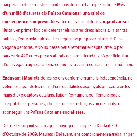
pauperació de les nostres condicions de vida. I ara què trobem?
Més
d’un milió d’aturats als Països Catalans i una crisi de
conseqüències imprevisibles.
Teníem raó i cal doncs
organitzar-se i
lluitar,
en primer lloc per defensar els nostres drets laborals, la sanitat
pública, l’educació pública, i en segon lloc per posar-hi remei d’una
vegada per totes. Això no passa per a reformar el capitalisme, o per
parxes de 420 euros per als aturats de llarga durada, sinó per finiquitar
d’una vegada aquest sistema econòmic assassí i construir-ne un món nou.
Endavant i Maulets
doncs no ens conformem amb la independència, no
volem escapar de les mans d’uns capitalistes espanyols per caure en les
mans d’explotadors catalans, lluitem fermament per l’emancipació
integral de les persones, i tots els nostres esforços van destinats a
aconseguir uns
Països Catalans socialistes.
Des de les organitzacions que convoquem a aquesta Diada del 9
d’Octubre de 2009, Maulets i Endavant, ens comprometem a treballar per