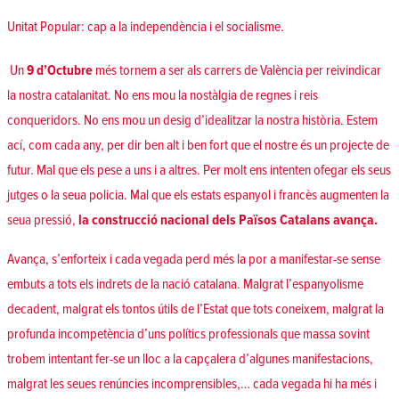
Unitat Popular: cap a la independència i el socialisme.
Un
9 d’Octubre
més tornem a ser als carrers de València per reivindicar
la nostra catalanitat. No ens mou la nostàlgia de regnes i reis
conqueridors. No ens mou un desig d’idealitzar la nostra història. Estem
ací, com cada any, per dir ben alt i ben fort que el nostre és un projecte de
futur. Mal que els pese a uns i a altres. Per molt ens intenten ofegar els seus
jutges o la seua policia. Mal que els estats espanyol i francès augmenten la
seua pressió,
la construcció nacional dels Països Catalans avança.
Avança, s’enforteix i cada vegada perd més la por a manifestar-se sense
embuts a tots els indrets de la nació catalana. Malgrat l’espanyolisme
decadent, malgrat els tontos útils de l’Estat que tots coneixem, malgrat la
profunda incompetència d’uns polítics professionals que massa sovint
trobem intentant fer-se un lloc a la capçalera d’algunes manifestacions,
malgrat les seues renúncies incomprensibles,… cada vegada hi ha més i