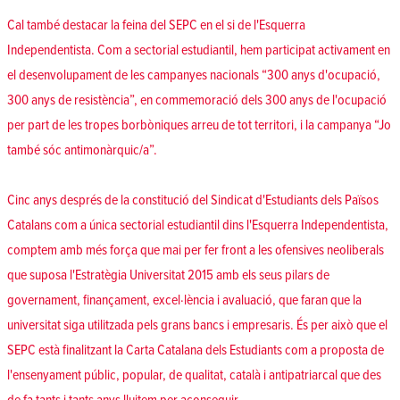
Cal també destacar la feina del SEPC en el si de l'Esquerra
Independentista. Com a sectorial estudiantil, hem participat activament en
el desenvolupament de les campanyes nacionals “300 anys d'ocupació,
300 anys de resistència”, en commemoració dels 300 anys de l'ocupació
per part de les tropes borbòniques arreu de tot territori, i la campanya “Jo
també sóc antimonàrquic/a”.
Cinc anys després de la constitució del Sindicat d'Estudiants dels Països
Catalans com a única sectorial estudiantil dins l'Esquerra Independentista,
comptem amb més força que mai per fer front a les ofensives neoliberals
que suposa l'Estratègia Universitat 2015 amb els seus pilars de
governament, finançament, excel·lència i avaluació, que faran que la
universitat siga utilitzada pels grans bancs i empresaris. És per això que el
SEPC està finalitzant la Carta Catalana dels Estudiants com a proposta de
l'ensenyament públic, popular, de qualitat, català i antipatriarcal que des