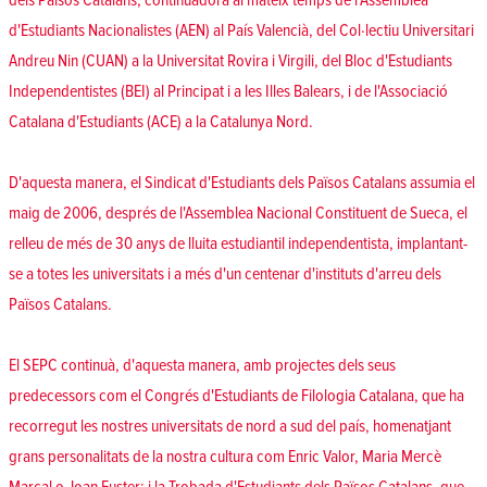
dels Països Catalans, continuadora al mateix temps de l'Assemblea
d'Estudiants Nacionalistes (AEN) al País Valencià, del Col·lectiu Universitari
Andreu Nin (CUAN) a la Universitat Rovira i Virgili, del Bloc d'Estudiants
Independentistes (BEI) al Principat i a les Illes Balears, i de l'Associació
Catalana d'Estudiants (ACE) a la Catalunya Nord.
D'aquesta manera, el Sindicat d'Estudiants dels Països Catalans assumia el
maig de 2006, després de l'Assemblea Nacional Constituent de Sueca, el
relleu de més de 30 anys de lluita estudiantil independentista, implantant-
se a totes les universitats i a més d'un centenar d'instituts d'arreu dels
Països Catalans.
El SEPC continuà, d'aquesta manera, amb projectes dels seus
predecessors com el Congrés d'Estudiants de Filologia Catalana, que ha
recorregut les nostres universitats de nord a sud del país, homenatjant
grans personalitats de la nostra cultura com Enric Valor, Maria Mercè