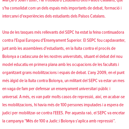
Marçal o Joan Fuster; i la Trobada d'Estudiants dels Països Catalans, que
s'ha consolidat com un dels espais més importants de debat, formació i
intercanvi d'experiències dels estudiants dels Països Catalans.
Una de les tasques més rellevants del SEPC ha estat la feina continuadora
contra l'Espai Europeu d'Ensenyament Superior. El SEPC fou capdavanter,
junt amb les assemblees d'estudiants, en la lluita contra el procés de
Bolonya a cadascuna de les nostres universitats, situant el debat del nou
model educatiu en primera plana amb les ocupacions de les facultats i
organitzant grans mobilitzacions i espais de debat. L'any 2009, en el punt
més àlgid de la lluita contra Bolonya, un militant del SEPC va estar un mes
en vaga de fam per defensar un ensenyament universitari públic i
universal. A més, es van patir molts casos de repressió, així, en acabar-se
les mobilitzacions, hi havia més de 100 persones imputades i a espera de
judici per mobilitzar-se contra l'EEES. Per aquesta raó, el SEPC va encetar
la campanya “Més de 100 a Judic:i Bolonya s'aplica amb repressió”.