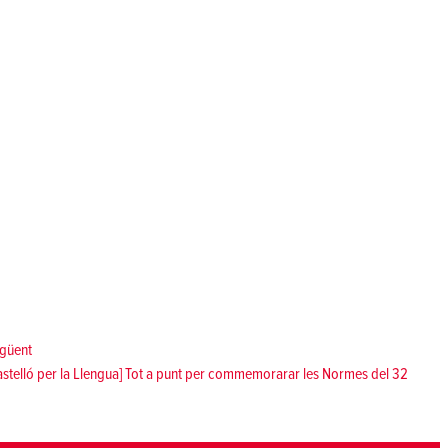
Següent:
güent
astelló per la Llengua] Tot a punt per commemorarar les Normes del 32