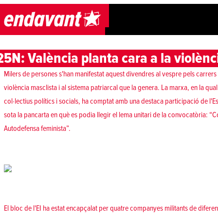
Skip to content
25N: València planta cara a la violèn
Milers de persones s'han manifestat aquest divendres al vespre pels carrers 
violència masclista i al sistema patriarcal que la genera. La marxa, en la qu
col·lectius polítics i socials, ha comptat amb una destaca participació de l
sota la pancarta en què es podia llegir el lema unitari de la convocatòria: 
Autodefensa feminista”.
El bloc de l'EI ha estat encapçalat per quatre companyes militants de difer