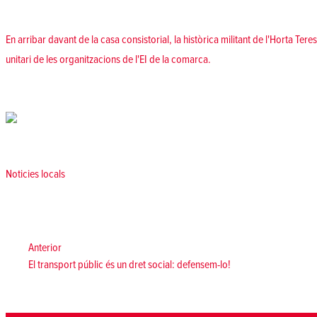
En arribar davant de la casa consistorial, la històrica militant de l'Horta Tere
unitari de les organitzacions de l'EI de la comarca.
Posted in
Noticies locals
Navegació
d'entrades
Anterior:
Anterior
El transport públic és un dret social: defensem-lo!