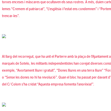
torxes enceses i màscares que ocultaven els seus rostres. A més, duien cartel
lemes “Cremem el patriarcat”, “L'església i l'estat ens condemnen” i “Port
trencar-les”.
Al llarg del recorregut, que ha unit el Parterre amb la plaça de l'Ajuntament 
marqués de Sotelo, les militants independentistes han corejat diverses co
exemple, “Avortament lliure i gratuït”, “Dones lliures en una terra lliure” “F
o “Sense les dones no hi ha revolució”. Quan el bloc ha passat per davant d
del C/ Colom s'ha cridat “Aquesta empresa fomenta l'anorèxia!”.