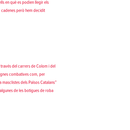
ls en què es podien llegir els
em cadenes però hem decidit
a través del carrers de Colom i del
nsignes combatives com, per
ora masclistes dels Països Catalans”
'algunes de les botigues de roba